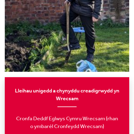
Lleihau unigedd a chynyddu creadigrwydd yn
Wrecsam
Cronfa Deddf Eglwys Cymru Wrecsam (rhan
o ymbarél Cronfeydd Wrecsam)