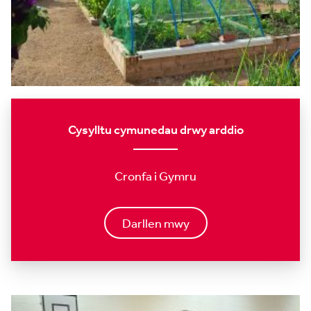
Cysylltu cymunedau drwy arddio
Cronfa i Gymru
Darllen mwy