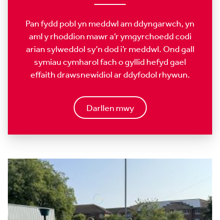
Pan fydd pobl yn meddwl am ddyngarwch, yn
aml y rhoddion mawr a’r ymgyrchoedd codi
arian sylweddol sy’n dod i’r meddwl. Ond gall
symiau cymharol fach o gyllid hefyd gael
effaith drawsnewidiol ar ddyfodol rhywun.
Darllen mwy