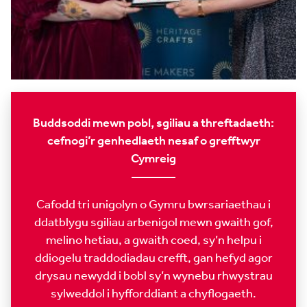
Buddsoddi mewn pobl, sgiliau a threftadaeth:
cefnogi’r genhedlaeth nesaf o grefftwyr
Cymreig
Cafodd tri unigolyn o Gymru bwrsariaethau i
ddatblygu sgiliau arbenigol mewn gwaith gof,
melino hetiau, a gwaith coed, sy’n helpu i
ddiogelu traddodiadau crefft, gan hefyd agor
drysau newydd i bobl sy’n wynebu rhwystrau
sylweddol i hyfforddiant a chyflogaeth.