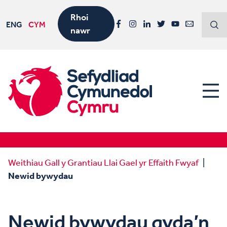
Rhoi
ENG
CYM
nawr
Facebook
Instagram
LinkedIn
Twitter
YouTube
Email
Weithiau Gall y Grantiau Llai Gael yr Effaith Fwyaf
Newid bywydau
Newid bywydau gyda’n