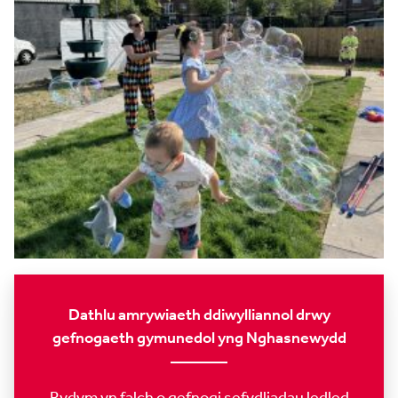
Dathlu amrywiaeth ddiwylliannol drwy
gefnogaeth gymunedol yng Nghasnewydd
Rydym yn falch o gefnogi sefydliadau ledled