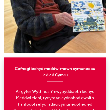
Cefnogi iechyd meddwl mewn cymunedau
ledled Cymru
Ar gyfer Wythnos Ymwybyddiaeth Iechyd
Meddwl eleni, rydym yn cydnabod gwaith
hanfodol sefydliadau cymunedol ledled