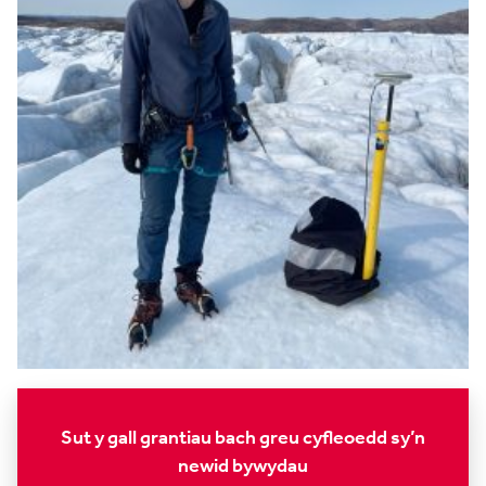
Sut y gall grantiau bach greu cyfleoedd sy’n
newid bywydau