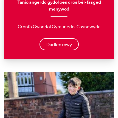
Tanio angerdd gydol oes dros bêl-fasged
menywod
Cronfa Gwaddol Gymunedol Casnewydd
Darllen mwy