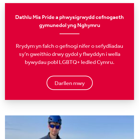
Dathlu Mis Pride a phwysigrwydd cefnogaeth
gymunedol yng Nghymru
Rrydym yn falch o gefnogi nifer o sefydliadau
sy’n gweithio drwy gydol y flwyddyn i wella
bywydau pobl LGBTQ+ ledled Cymru.
Darllen mwy