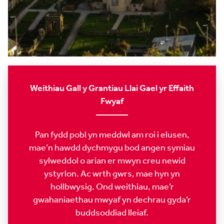
Weithiau Gall y Grantiau Llai Gael yr Effaith
Fwyaf
Pan fydd pobl yn meddwl am roi i elusen,
mae’n hawdd dychmygu bod angen symiau
sylweddol o arian er mwyn creu newid
ystyrlon. Ac wrth gwrs, mae hyn yn
hollbwysig. Ond weithiau, mae’r
gwahaniaethau mwyaf yn dechrau gyda’r
buddsoddiad lleiaf.