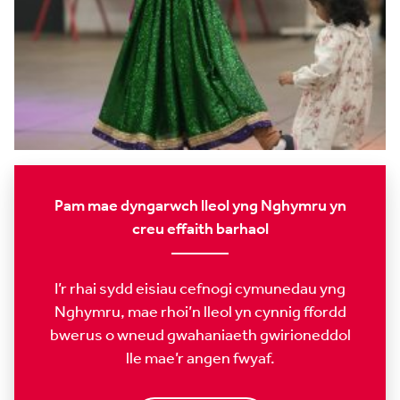
Pam mae dyngarwch lleol yng Nghymru yn
creu effaith barhaol
I’r rhai sydd eisiau cefnogi cymunedau yng
Nghymru, mae rhoi’n lleol yn cynnig ffordd
bwerus o wneud gwahaniaeth gwirioneddol
lle mae’r angen fwyaf.