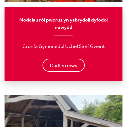
Modelau rôl pwerus yn ysbrydoli dyfodol
newydd
Cronfa Gymunedol Uchel Siryf Gwent
Darllen mwy