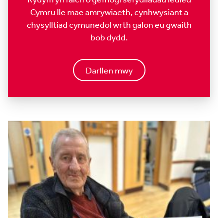
Cymru lle mae amrywiaeth, cynhwysiant a
chysylltiad cymunedol wrth galon eu gwaith
bob dydd.
Darllen mwy