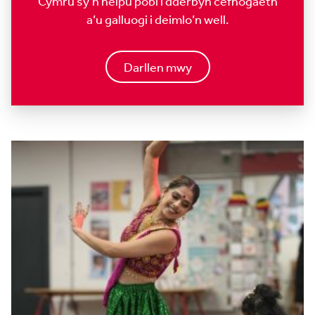
Cymru sy’n helpu pobl i dderbyn cefnogaeth
a’u galluogi i deimlo’n well.
Darllen mwy