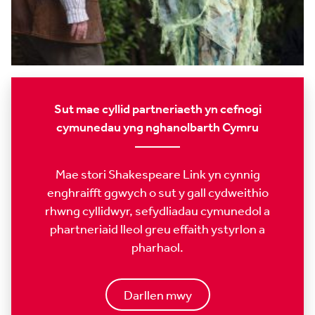
Sut mae cyllid partneriaeth yn cefnogi
cymunedau yng nghanolbarth Cymru
Mae stori Shakespeare Link yn cynnig
enghraifft ggwych o sut y gall cydweithio
rhwng cyllidwyr, sefydliadau cymunedol a
phartneriaid lleol greu effaith ystyrlon a
pharhaol.
Darllen mwy