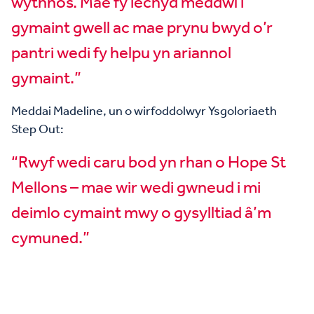
wythnos. Mae fy iechyd meddwl i
gymaint gwell ac mae prynu bwyd o’r
pantri wedi fy helpu yn ariannol
gymaint.”
Meddai Madeline, un o wirfoddolwyr Ysgoloriaeth
Step Out:
“Rwyf wedi caru bod yn rhan o Hope St
Mellons – mae wir wedi gwneud i mi
deimlo cymaint mwy o gysylltiad â’m
cymuned.”