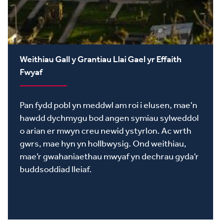
Weithiau Gall y Grantiau Llai Gael yr Effaith
Fwyaf
Pan fydd pobl yn meddwl am roi i elusen, mae’n
hawdd dychmygu bod angen symiau sylweddol
o arian er mwyn creu newid ystyrlon. Ac wrth
gwrs, mae hyn yn hollbwysig. Ond weithiau,
mae’r gwahaniaethau mwyaf yn dechrau gyda’r
buddsoddiad lleiaf.