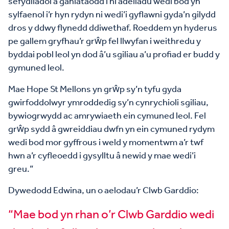
sefydliadol a ganiataodd i ni adeiladu wedi bod yn
sylfaenol i’r hyn rydyn ni wedi’i gyflawni gyda’n gilydd
dros y ddwy flynedd ddiwethaf. Roeddem yn hyderus
pe gallem gryfhau’r grŵp fel llwyfan i weithredu y
byddai pobl leol yn dod â’u sgiliau a’u profiad er budd y
gymuned leol.
Mae Hope St Mellons yn grŵp sy’n tyfu gyda
gwirfoddolwyr ymroddedig sy’n cynrychioli sgiliau,
bywiogrwydd ac amrywiaeth ein cymuned leol. Fel
grŵp sydd â gwreiddiau dwfn yn ein cymuned rydym
wedi bod mor gyffrous i weld y momentwm a’r twf
hwn a’r cyfleoedd i gysylltu â newid y mae wedi’i
greu.”
Dywedodd Edwina, un o aelodau’r Clwb Garddio:
“Mae bod yn rhan o’r Clwb Garddio wedi