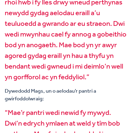
rhoi hwb i fy lles drwy wneud perthynas
newydd gydag aelodau eraill a’u
teuluoedd a gwrando ar eu straeon. Dwi
wedi mwynhau cael fy annog a gobeithio
bod yn anogaeth. Mae bod yn yr awyr
agored gydag eraill yn hau a thyfu yn
bendant wedi gwneud i mi deimlo’n well
yn gorfforol ac yn feddyliol.”
Dywedodd Mags, un o aelodau’r pantri a
gwirfoddolwraig:
“Mae’r pantri wedi newid fy mywyd.
Dwi’n edrych ymlaen at weld y tîm bob