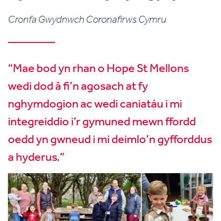
Cronfa Gwydnwch Coronafirws Cymru
“Mae bod yn rhan o Hope St Mellons
wedi dod â fi’n agosach at fy
nghymdogion ac wedi caniatáu i mi
integreiddio i’r gymuned mewn ffordd
oedd yn gwneud i mi deimlo’n gyfforddus
a hyderus.”