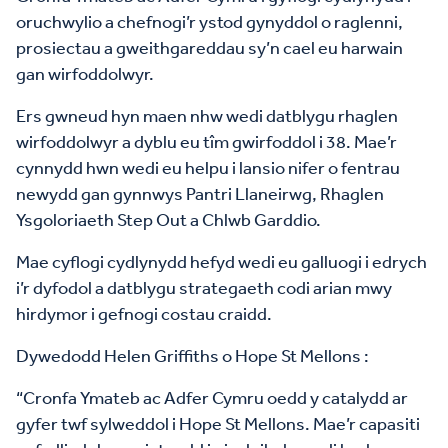
oruchwylio a chefnogi’r ystod gynyddol o raglenni,
prosiectau a gweithgareddau sy’n cael eu harwain
gan wirfoddolwyr.
Ers gwneud hyn maen nhw wedi datblygu rhaglen
wirfoddolwyr a dyblu eu tîm gwirfoddol i 38. Mae’r
cynnydd hwn wedi eu helpu i lansio nifer o fentrau
newydd gan gynnwys Pantri Llaneirwg, Rhaglen
Ysgoloriaeth Step Out a Chlwb Garddio.
Mae cyflogi cydlynydd hefyd wedi eu galluogi i edrych
i’r dyfodol a datblygu strategaeth codi arian mwy
hirdymor i gefnogi costau craidd.
Dywedodd Helen Griffiths o Hope St Mellons :
“Cronfa Ymateb ac Adfer Cymru oedd y catalydd ar
gyfer twf sylweddol i Hope St Mellons. Mae’r capasiti