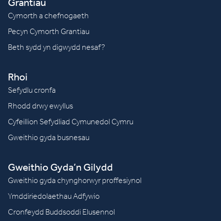
Grantiau
Cymorth a chefnogaeth
Pecyn Cymorth Grantiau
Beth sydd yn digwydd nesaf?
Rhoi
Sefydlu cronfa
Rhodd drwy ewyllus
Cyfeillion Sefydliad Cymunedol Cymru
Gweithio gyda busnesau
Gweithio Gyda’n Gilydd
Gweithio gyda chynghorwyr proffesiynol
Ymddiriedolaethau Adfywio
Cronfeydd Buddsoddi Elusennol