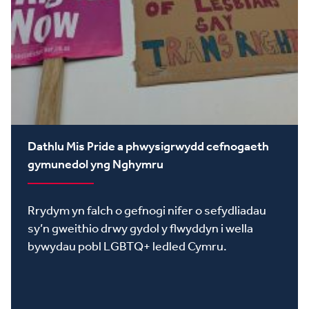
Dathlu Mis Pride a phwysigrwydd cefnogaeth
gymunedol yng Nghymru
Rrydym yn falch o gefnogi nifer o sefydliadau
sy’n gweithio drwy gydol y flwyddyn i wella
bywydau pobl LGBTQ+ ledled Cymru.