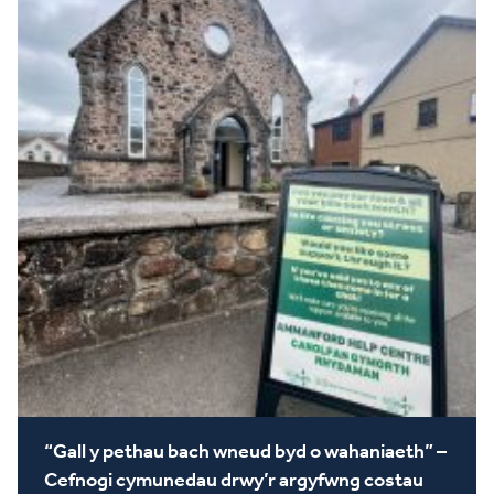
“Gall y pethau bach wneud byd o wahaniaeth” –
Cefnogi cymunedau drwy’r argyfwng costau