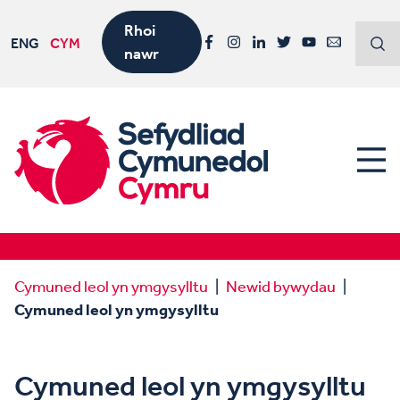
Rhoi
ENG
CYM
nawr
Facebook
Instagram
LinkedIn
Twitter
YouTube
Email
Cymuned leol yn ymgysylltu
Newid bywydau
Cymuned leol yn ymgysylltu
Cymuned leol yn ymgysylltu