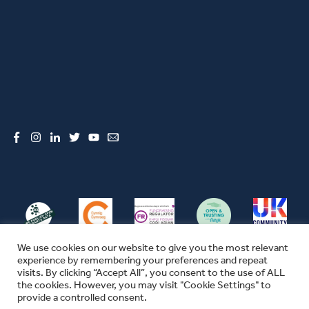
Facebook
Instagram
LinkedIn
Twitter
YouTube
Email
We use cookies on our website to give you the most relevant
experience by remembering your preferences and repeat
visits. By clicking “Accept All”, you consent to the use of ALL
the cookies. However, you may visit "Cookie Settings" to
© CFW 2026 ALL RIGHTS RESERVED
provide a controlled consent.
SEFYDLIAD CYMUNEDOL CYMRU YW ENW MASNACHU THE COMMUNITY