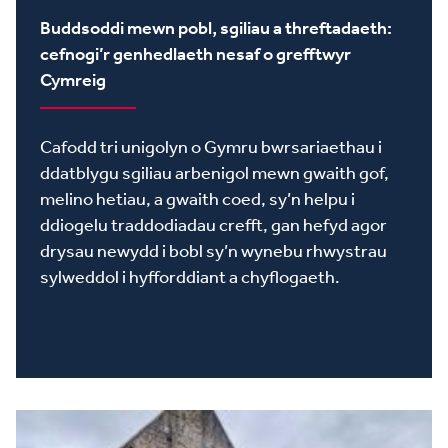
Buddsoddi mewn pobl, sgiliau a threftadaeth:
cefnogi’r genhedlaeth nesaf o grefftwyr
Cymreig
Cafodd tri unigolyn o Gymru bwrsariaethau i
ddatblygu sgiliau arbenigol mewn gwaith gof,
melino hetiau, a gwaith coed, sy’n helpu i
ddiogelu traddodiadau crefft, gan hefyd agor
drysau newydd i bobl sy’n wynebu rhwystrau
sylweddol i hyfforddiant a chyflogaeth.