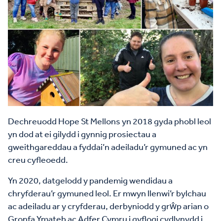
Dechreuodd Hope St Mellons yn 2018 gyda phobl leol
yn dod at ei gilydd i gynnig prosiectau a
gweithgareddau a fyddai’n adeiladu’r gymuned ac yn
creu cyfleoedd.
Yn 2020, datgelodd y pandemig wendidau a
chryfderau’r gymuned leol. Er mwyn llenwi’r bylchau
ac adeiladu ar y cryfderau, derbyniodd y grŵp arian o
Gronfa Ymateb ac Adfer Cymru i gyflogi cydlynydd i