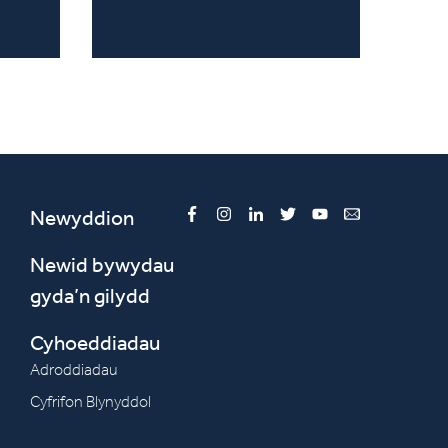
Newyddion
Facebook
Instagram
LinkedIn
Twitter
YouTube
Email
Newid bywydau
gyda’n gilydd
Cyhoeddiadau
Adroddiadau
Cyfrifon Blynyddol