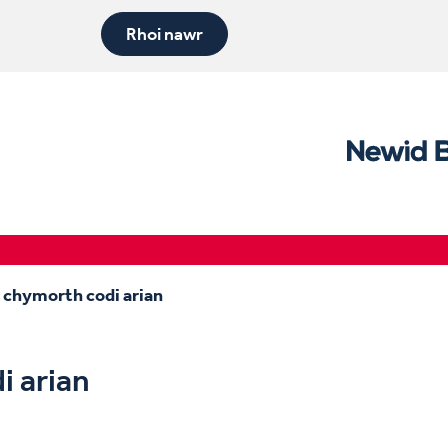
Rhoi nawr
a chymorth codi arian
i arian