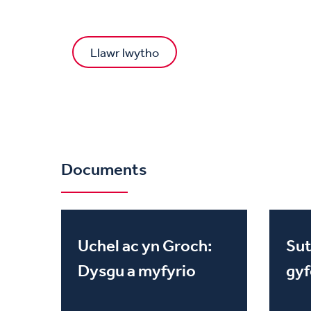
Llawr lwytho
Documents
Uchel ac yn Groch:
Sut
Dysgu a myfyrio
gyf