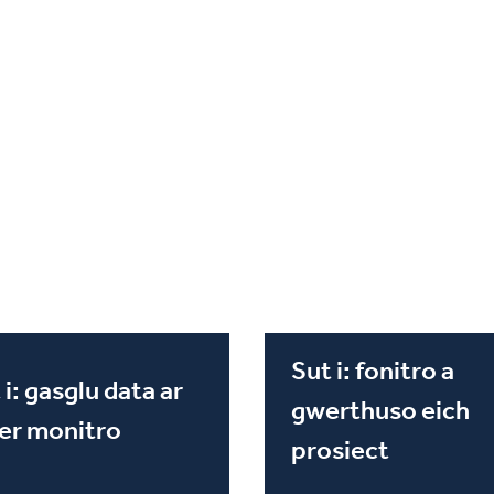
Sut i: fonitro a
 i: gasglu data ar
gwerthuso eich
er monitro
prosiect