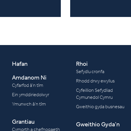
Hafan
Rhoi
Sefydlu cronfa
Amdanom Ni
Rhodd drwy ewyllus
Cyfarfod â’n tîm
Cyfeillion Sefydliad
Ein ymddiriedolwyr
Cymunedol Cymru
Ymunwch â’n tîm
Gweithio gyda busnesau
Grantiau
Gweithio Gyda’n
Cymorth a chefnogaeth