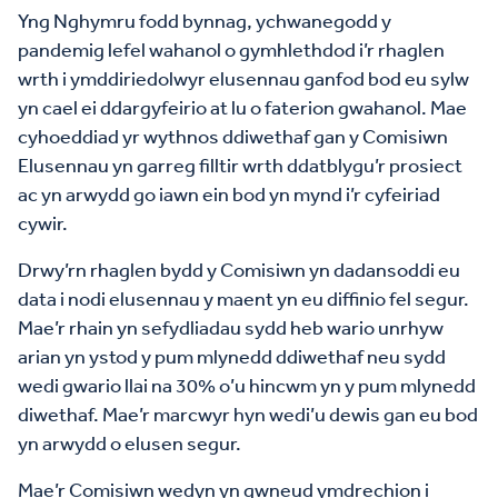
Yng Nghymru fodd bynnag, ychwanegodd y
pandemig lefel wahanol o gymhlethdod i’r rhaglen
wrth i ymddiriedolwyr elusennau ganfod bod eu sylw
yn cael ei ddargyfeirio at lu o faterion gwahanol. Mae
cyhoeddiad yr wythnos ddiwethaf gan y Comisiwn
Elusennau yn garreg filltir wrth ddatblygu’r prosiect
ac yn arwydd go iawn ein bod yn mynd i’r cyfeiriad
cywir.
Drwy’rn rhaglen bydd y Comisiwn yn dadansoddi eu
data i nodi elusennau y maent yn eu diffinio fel segur.
Mae’r rhain yn sefydliadau sydd heb wario unrhyw
arian yn ystod y pum mlynedd ddiwethaf neu sydd
wedi gwario llai na 30% o’u hincwm yn y pum mlynedd
diwethaf. Mae’r marcwyr hyn wedi’u dewis gan eu bod
yn arwydd o elusen segur.
Mae’r Comisiwn wedyn yn gwneud ymdrechion i