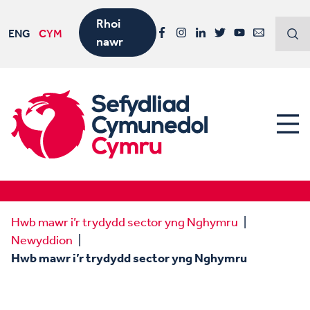
Rhoi
ENG
CYM
nawr
Facebook
Instagram
LinkedIn
Twitter
YouTube
Email
Hwb mawr i’r trydydd sector yng Nghymru
Newyddion
Hwb mawr i’r trydydd sector yng Nghymru