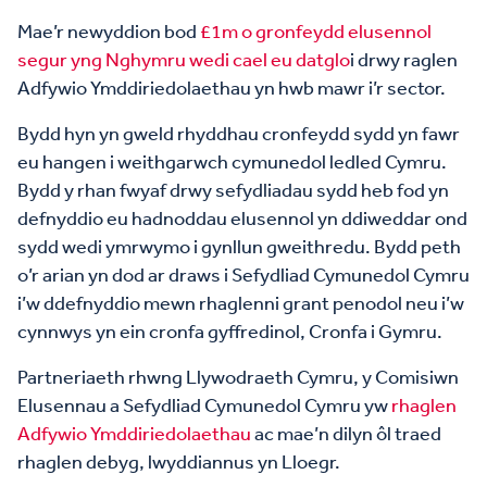
Mae’r newyddion bod
£1m o gronfeydd elusennol
segur yng Nghymru wedi cael eu datglo
i drwy raglen
Adfywio Ymddiriedolaethau yn hwb mawr i’r sector.
Bydd hyn yn gweld rhyddhau cronfeydd sydd yn fawr
eu hangen i weithgarwch cymunedol ledled Cymru.
Bydd y rhan fwyaf drwy sefydliadau sydd heb fod yn
defnyddio eu hadnoddau elusennol yn ddiweddar ond
sydd wedi ymrwymo i gynllun gweithredu. Bydd peth
o’r arian yn dod ar draws i Sefydliad Cymunedol Cymru
i’w ddefnyddio mewn rhaglenni grant penodol neu i’w
cynnwys yn ein cronfa gyffredinol, Cronfa i Gymru.
Partneriaeth rhwng Llywodraeth Cymru, y Comisiwn
Elusennau a Sefydliad Cymunedol Cymru yw
rhaglen
Adfywio Ymddiriedolaethau
ac mae’n dilyn ôl traed
rhaglen debyg, lwyddiannus yn Lloegr.