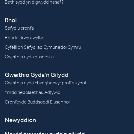
Beth sydd yn digwydd nesaf?
Rhoi
Sefydlu cronfa
Rhodd drwy ewyllus
Cyfeillion Sefydliad Cymunedol Cymru
Gweithio gyda busnesau
Gweithio Gyda’n Gilydd
Gweithio gyda chynghorwyr proffesiynol
Ymddiriedolaethau Adfywio
Cronfeydd Buddsoddi Elusennol
Newyddion
Newid bywydau gyda’n gilydd