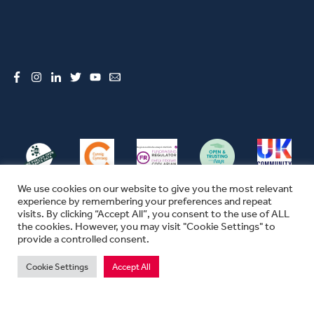
Facebook
Instagram
LinkedIn
Twitter
YouTube
Email
We use cookies on our website to give you the most relevant
experience by remembering your preferences and repeat
visits. By clicking “Accept All”, you consent to the use of ALL
the cookies. However, you may visit "Cookie Settings" to
© CFW 2026 ALL RIGHTS RESERVED
provide a controlled consent.
SEFYDLIAD CYMUNEDOL CYMRU YW ENW MASNACHU THE COMMUNITY
FOUNDATION IN WALES
Cookie Settings
Accept All
MAE SEFYDLIAD CYMUNEDOL CYMRU YN ELUSEN GOFRESTREDIG YN
LLOEGR A CHYMRU.
RHIF ELUSEN 1074655. RHIF SEFYDLIAD 03670680. RHIF TAW 311702747.