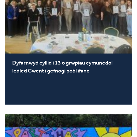
Dyfarnwyd cyllid i 13 o grwpiau cymunedol
ledled Gwent i gefnogi pobl ifanc