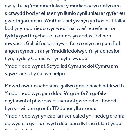
gysylltu ag Ymddiriedolwyr y mudiad ac yn gofyn am
sicrwydd bod yr elusen yn llunio cynlluniau ar gyfer eu
gweithgareddau. Weithiau nid yw hyn yn bosibl. Efallai
bod yr ymddiriedolwyr wedi marw a/neu efallai na
fydd y gwrthrychau elusennol yn addas i’r diben
mwyach. Gallai fod unrhyw nifer o resymau pam fod
angen cymorth ar yr Ymddiriedolwyr. Yn yr achosion
hyn, bydd y Comisiwn yn cyfarwyddo’r
Ymddiriedolwyr at Sefydliad Cymunedol Cymru am
sgwrs ar sut y gallwn helpu.
Mewn llawer o achosion, gallwn godi’r baich oddi wrth
Ymddiriedolwyr, gan ddod â’r gronfa i’n gofal a
chyflawni ei phwrpas elusennol gwreiddiol. Roedd
hyn yn wir am gronfa TD Jones, lle’r oedd
Ymddiriedolwyr yn cael amser caled yn rhedeg cronfa
eglwysig a gynlluniwyd i ddarparu llyfrau i blant ysgol