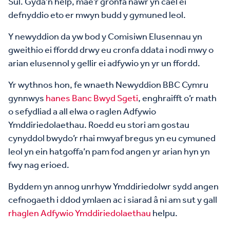
Sul. Gyda’n help, mae’r gronfa nawr yn cael ei
defnyddio eto er mwyn budd y gymuned leol.
Y newyddion da yw bod y Comisiwn Elusennau yn
gweithio ei ffordd drwy eu cronfa ddata i nodi mwy o
arian elusennol y gellir ei adfywio yn yr un ffordd.
Yr wythnos hon, fe wnaeth Newyddion BBC Cymru
gynnwys
hanes Banc Bwyd Sgeti
, enghraifft o’r math
o sefydliad a all elwa o raglen Adfywio
Ymddiriedolaethau. Roedd eu stori am gostau
cynyddol bwydo’r rhai mwyaf bregus yn eu cymuned
leol yn ein hatgoffa’n pam fod angen yr arian hyn yn
fwy nag erioed.
Byddem yn annog unrhyw Ymddiriedolwr sydd angen
cefnogaeth i ddod ymlaen ac i siarad â ni am sut y gall
rhaglen Adfywio Ymddiriedolaethau
helpu.