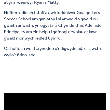
at yr arweinwyr Ryan a Matty.
Hoffem ddiolch i staff a gwirfoddolwyr Goalgetters
Soccer School am ganiatáu i ni ymweld a gweld eu
gwaith ar waith, yn ogystal â Chymdeithas Adeiladu’r
Principality am ein helpu i gefnogi grwpiau ar lawr
gwald mor wych ledled Cymru.
Os hoffech weld crynodeb o’r digwyddiad, cliciwch i
wylio’r fideo isod.