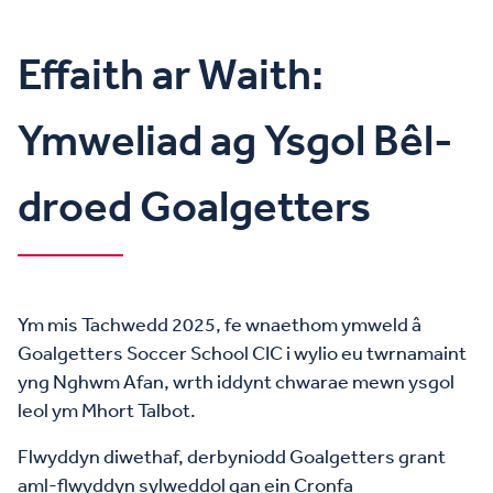
Effaith ar Waith:
Ymweliad ag Ysgol Bêl-
droed Goalgetters
Ym mis Tachwedd 2025, fe wnaethom ymweld â
Goalgetters Soccer School CIC i wylio eu twrnamaint
yng Nghwm Afan, wrth iddynt chwarae mewn ysgol
leol ym Mhort Talbot.
Flwyddyn diwethaf, derbyniodd Goalgetters grant
aml-flwyddyn sylweddol gan ein Cronfa