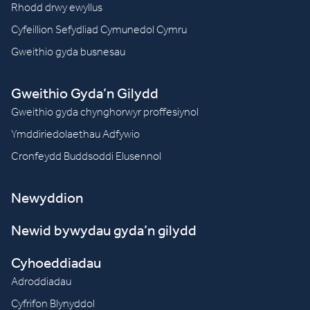
Rhodd drwy ewyllus
Cyfeillion Sefydliad Cymunedol Cymru
Gweithio gyda busnesau
Gweithio Gyda’n Gilydd
Gweithio gyda chynghorwyr proffesiynol
Ymddiriedolaethau Adfywio
Cronfeydd Buddsoddi Elusennol
Newyddion
Newid bywydau gyda’n gilydd
Cyhoeddiadau
Adroddiadau
Cyfrifon Blynyddol