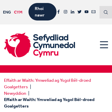
Rhoi
ENG
CYM
nawr
Facebook
Instagram
LinkedIn
Twitter
YouTube
Email
Effaith ar Waith: Ymweliad ag Ysgol Bêl-droed
Goalgetters
Newyddion
Effaith ar Waith: Ymweliad ag Ysgol Bêl-droed
Goalgetters