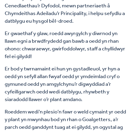
Cenedlaethau’r Dyfodol, mewn partneriaeth â
Chymdeithas Adeiladu’r Principality, i helpu sefydlu a
datblygu eu hysgol bêl-droed.
Er gwaethaf y glaw, roedd awyrgylch y diwrnod yn
llawn egni a brwdfrydedd gan bawb a oedd yn rhan
ohono: chwaraewyr, gwirfoddolwyr, staff a chyllidwyr
fel ei gilydd!
Er bod y twrnamaint ei hun yn gystadleuol, yr hyn a
oedd yn sefyll allan fwyaf oedd yr ymdeimlad cryf o
gymuned oedd yn amgylchynu’r digwyddiad a’r
cyfeillgarwch oedd wedi datblygu, rhywbeth y
siaradodd llawer o’r plant amdano.
Roeddem wedi’n plesio’n fawr o weld cymaint yr oedd
y plant yn mwynhau bod yn rhan o Goalgetters, a’r
parch oedd ganddynt tuag at ei gilydd, yn ogystal ag