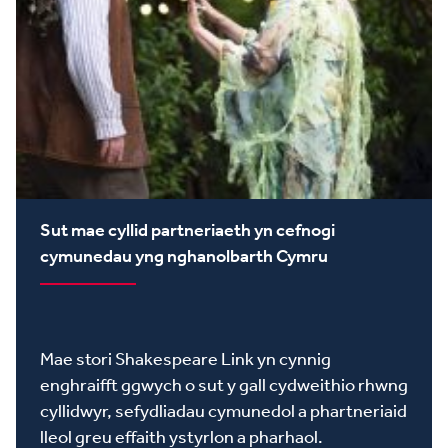
Sut mae cyllid partneriaeth yn cefnogi
cymunedau yng nghanolbarth Cymru
Mae stori Shakespeare Link yn cynnig
enghraifft ggwych o sut y gall cydweithio rhwng
cyllidwyr, sefydliadau cymunedol a phartneriaid
lleol greu effaith ystyrlon a pharhaol.