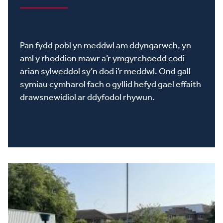
Pan fydd pobl yn meddwl am ddyngarwch, yn
aml y rhoddion mawr a’r ymgyrchoedd codi
arian sylweddol sy’n dod i’r meddwl. Ond gall
symiau cymharol fach o gyllid hefyd gael effaith
drawsnewidiol ar ddyfodol rhywun.