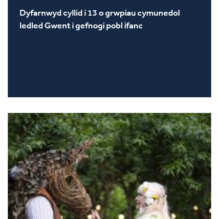
Dyfarnwyd cyllid i 13 o grwpiau cymunedol
ledled Gwent i gefnogi pobl ifanc