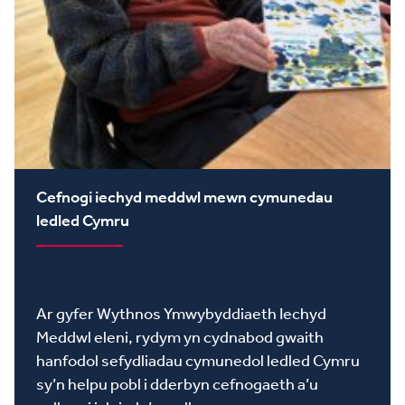
Cefnogi iechyd meddwl mewn cymunedau
ledled Cymru
Ar gyfer Wythnos Ymwybyddiaeth Iechyd
Meddwl eleni, rydym yn cydnabod gwaith
hanfodol sefydliadau cymunedol ledled Cymru
sy’n helpu pobl i dderbyn cefnogaeth a’u