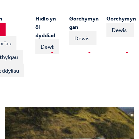
h
Hidlo yn
Gorchymyn
Gorchymyn
ôl
gan
l
dyddiad
orïau
thylgau
ddyliau