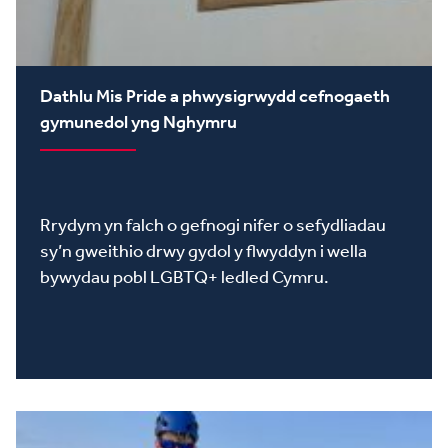
Dathlu Mis Pride a phwysigrwydd cefnogaeth
gymunedol yng Nghymru
Rrydym yn falch o gefnogi nifer o sefydliadau
sy’n gweithio drwy gydol y flwyddyn i wella
bywydau pobl LGBTQ+ ledled Cymru.