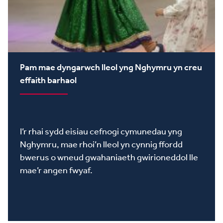
Pam mae dyngarwch lleol yng Nghymru yn creu
effaith barhaol
I’r rhai sydd eisiau cefnogi cymunedau yng
Nghymru, mae rhoi’n lleol yn cynnig ffordd
bwerus o wneud gwahaniaeth gwirioneddol lle
mae’r angen fwyaf.