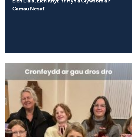
Eich Llais, Eich Rhyl: Yr Hyn a Glywsom a’r
Camau Nesaf