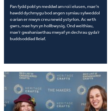
Pan fydd pobl yn meddwl am roi i elusen, mae’n
hawdd dychmygu bod angen symiau sylweddol
o arian er mwyn creu newid ystyrlon. Ac wrth
gwrs, mae hyn yn hollbwysig. Ond weithiau,
mae’r gwahaniaethau mwyaf yn dechrau gyda’r
buddsoddiad lleiaf.