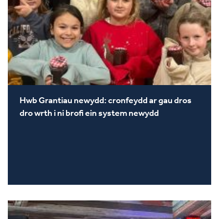
Hwb Grantiau newydd: cronfeydd ar gau dros
dro wrth i ni brofi ein system newydd