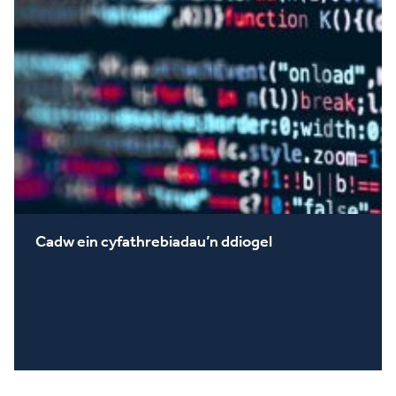
Cadw ein cyfathrebiadau’n ddiogel