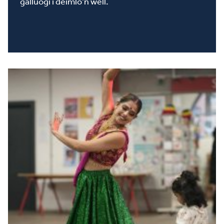
galluogi i deimlo’n well.