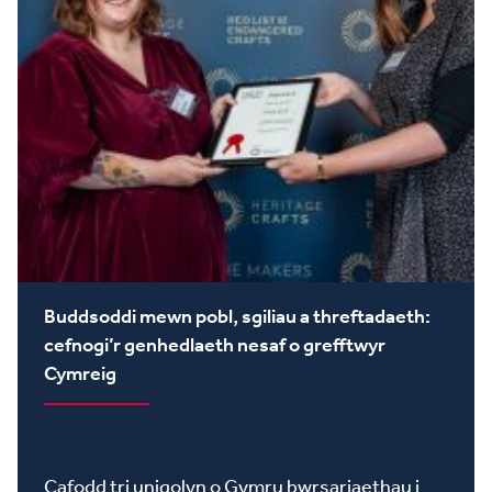
Buddsoddi mewn pobl, sgiliau a threftadaeth:
cefnogi’r genhedlaeth nesaf o grefftwyr
Cymreig
Cafodd tri unigolyn o Gymru bwrsariaethau i