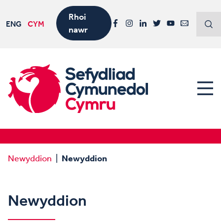
Rhoi
ENG
CYM
nawr
Facebook
Instagram
LinkedIn
Twitter
YouTube
Email
Newyddion
Newyddion
Newyddion