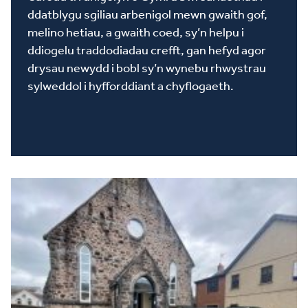
ddatblygu sgiliau arbenigol mewn gwaith gof,
melino hetiau, a gwaith coed, sy’n helpu i
ddiogelu traddodiadau crefft, gan hefyd agor
drysau newydd i bobl sy’n wynebu rhwystrau
sylweddol i hyfforddiant a chyflogaeth.