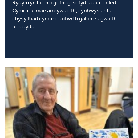
Rydym yn falch o gefnogi sefydliadau ledled
Cymru lle mae amrywiaeth, cynhwysiant a
chysylltiad cymunedol wrth galon eu gwaith
bob dydd.