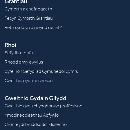
Grantiau
Cymorth a chefnogaeth
Pecyn Cymorth Grantiau
Beth sydd yn digwydd nesaf?
Rhoi
Sefydlu cronfa
Rhodd drwy ewyllus
Cyfeillion Sefydliad Cymunedol Cymru
Gweithio gyda busnesau
Gweithio Gyda’n Gilydd
Gweithio gyda chynghorwyr proffesiynol
Ymddiriedolaethau Adfywio
Cronfeydd Buddsoddi Elusennol