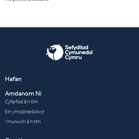
Hafan
Amdanom Ni
Cyfarfod â’n tîm
Ein ymddiriedolwyr
Ymunwch â’n tîm