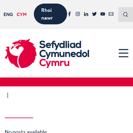
Rhoi
ENG
CYM
nawr
Facebook
Instagram
LinkedIn
Twitter
YouTube
Email
No posts available