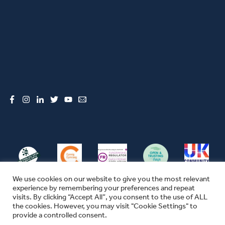
Facebook
Instagram
LinkedIn
Twitter
YouTube
Email
We use cookies on our website to give you the most relevant
experience by remembering your preferences and repeat
visits. By clicking “Accept All”, you consent to the use of ALL
the cookies. However, you may visit "Cookie Settings" to
© CFW 2026 ALL RIGHTS RESERVED
provide a controlled consent.
SEFYDLIAD CYMUNEDOL CYMRU YW ENW MASNACHU THE COMMUNITY