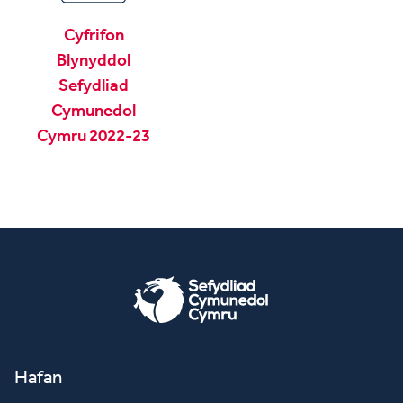
Cyfrifon
Blynyddol
Sefydliad
Cymunedol
Cymru 2022-23
Hafan