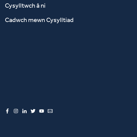
Cysylltwch â ni
Cadwch mewn Cysylltiad
Facebook
Instagram
LinkedIn
Twitter
YouTube
Email