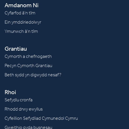
Amdanom Ni
Cyfarfod â’n tîm
Ein ymddiriedolwyr
Ymunwch â’n tîm
Grantiau
Cymorth a chefnogaeth
Pecyn Cymorth Grantiau
Beth sydd yn digwydd nesaf?
Rhoi
Sefydlu cronfa
Rhodd drwy ewyllus
Cyfeillion Sefydliad Cymunedol Cymru
Gweithio gyda busnesau