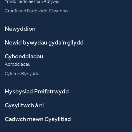
Ymddiriedolaethau Adfywio
Cronfeydd Buddsoddi Elusennol
Newyddion
Newid bywydau gyda’n gilydd
Cyhoeddiadau
Adroddiadau
Cyfrifon Blynyddol
Hysbysiad Preifatrwydd
Cysylltwch â ni
Cadwch mewn Cysylltiad