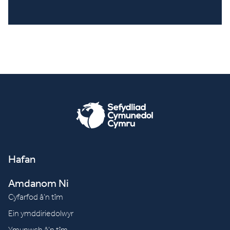
Hafan
Amdanom Ni
Cyfarfod â’n tîm
Ein ymddiriedolwyr
Ymunwch â’n tîm