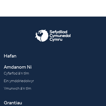
Hafan
Amdanom Ni
Cyfarfod â’n tîm
Ein ymddiriedolwyr
Ymunwch â’n tîm
Grantiau