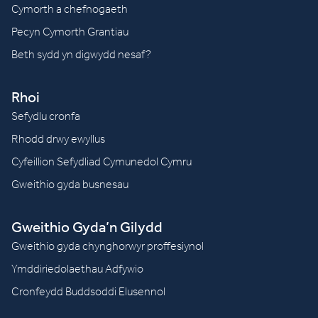
Cymorth a chefnogaeth
Pecyn Cymorth Grantiau
Beth sydd yn digwydd nesaf?
Rhoi
Sefydlu cronfa
Rhodd drwy ewyllus
Cyfeillion Sefydliad Cymunedol Cymru
Gweithio gyda busnesau
Gweithio Gyda’n Gilydd
Gweithio gyda chynghorwyr proffesiynol
Ymddiriedolaethau Adfywio
Cronfeydd Buddsoddi Elusennol