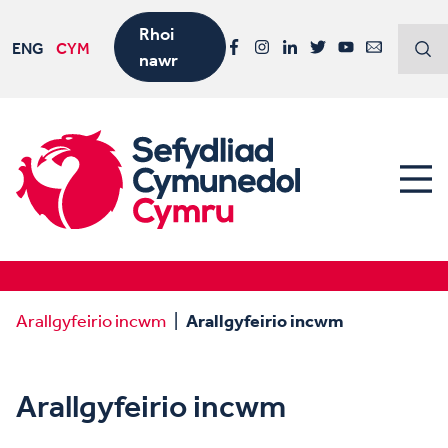
Rhoi
ENG
CYM
nawr
Facebook
Instagram
LinkedIn
Twitter
YouTube
Email
Arallgyfeirio incwm
Arallgyfeirio incwm
Arallgyfeirio incwm