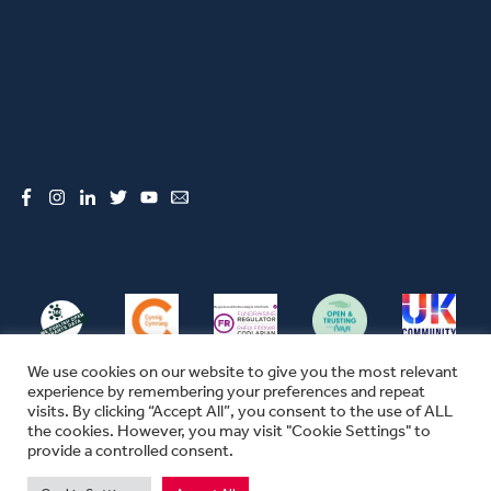
Facebook
Instagram
LinkedIn
Twitter
YouTube
Email
We use cookies on our website to give you the most relevant
experience by remembering your preferences and repeat
visits. By clicking “Accept All”, you consent to the use of ALL
the cookies. However, you may visit "Cookie Settings" to
© CFW 2026 ALL RIGHTS RESERVED
provide a controlled consent.
SEFYDLIAD CYMUNEDOL CYMRU YW ENW MASNACHU THE COMMUNITY
FOUNDATION IN WALES