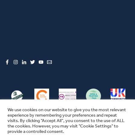
Facebook
Instagram
LinkedIn
Twitter
YouTube
Email
We use cookies on our website to give you the most relevant
experience by remembering your preferences and repeat
visits. By clicking “Accept All”, you consent to the use of ALL
the cookies. However, you may visit "Cookie Settings" to
© CFW 2026 ALL RIGHTS RESERVED
provide a controlled consent.