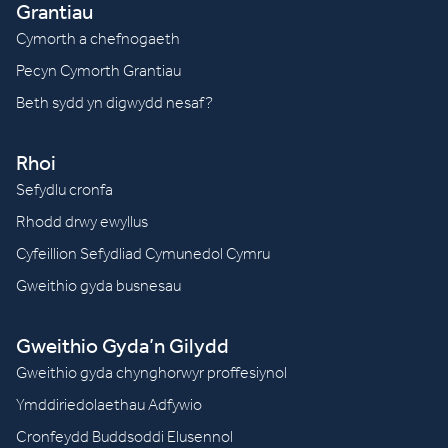
Grantiau
Cymorth a chefnogaeth
Pecyn Cymorth Grantiau
Beth sydd yn digwydd nesaf?
Rhoi
Sefydlu cronfa
Rhodd drwy ewyllus
Cyfeillion Sefydliad Cymunedol Cymru
Gweithio gyda busnesau
Gweithio Gyda’n Gilydd
Gweithio gyda chynghorwyr proffesiynol
Ymddiriedolaethau Adfywio
Cronfeydd Buddsoddi Elusennol