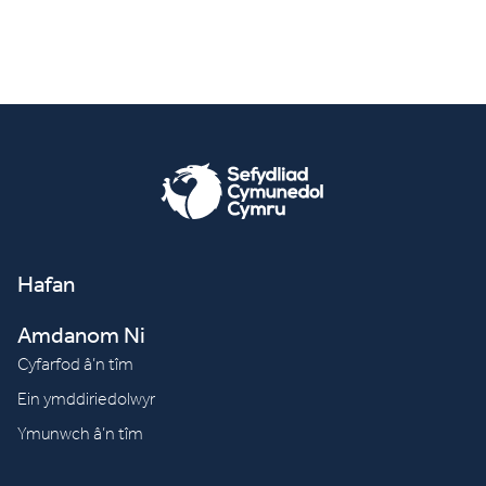
Hafan
Amdanom Ni
Cyfarfod â’n tîm
Ein ymddiriedolwyr
Ymunwch â’n tîm