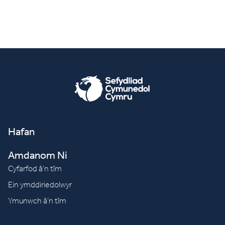
Hafan
Amdanom Ni
Cyfarfod â’n tîm
Ein ymddiriedolwyr
Ymunwch â’n tîm