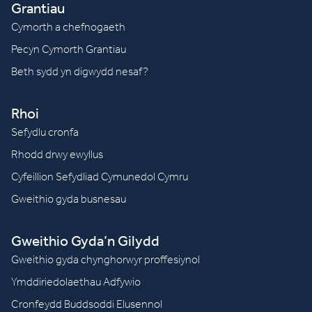
Grantiau
Cymorth a chefnogaeth
Pecyn Cymorth Grantiau
Beth sydd yn digwydd nesaf?
Rhoi
Sefydlu cronfa
Rhodd drwy ewyllus
Cyfeillion Sefydliad Cymunedol Cymru
Gweithio gyda busnesau
Gweithio Gyda’n Gilydd
Gweithio gyda chynghorwyr proffesiynol
Ymddiriedolaethau Adfywio
Cronfeydd Buddsoddi Elusennol