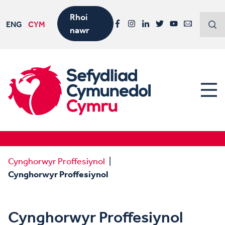
Rhoi
ENG
CYM
nawr
Facebook
Instagram
LinkedIn
Twitter
YouTube
Email
Cynghorwyr Proffesiynol
Cynghorwyr Proffesiynol
Cynghorwyr Proffesiynol