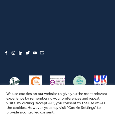
Facebook
Instagram
LinkedIn
Twitter
YouTube
Email
We use cookies on our website to give you the most relevant
experience by remembering your preferences and repeat
visits. By clicking “Accept All”, you consent to the use of ALL
the cookies. However, you may visit "Cookie Settings" to
© CFW 2026 ALL RIGHTS RESERVED
provide a controlled consent.