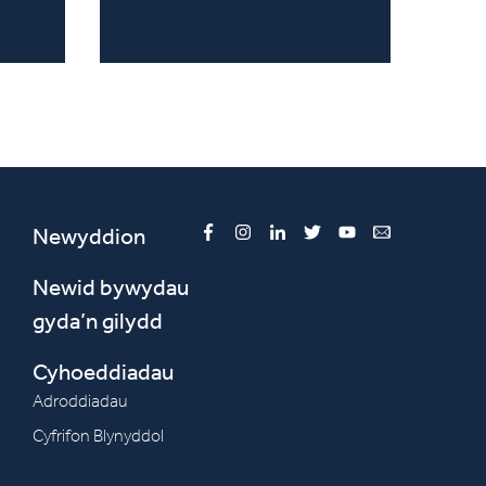
Newyddion
Facebook
Instagram
LinkedIn
Twitter
YouTube
Email
Newid bywydau
gyda’n gilydd
Cyhoeddiadau
Adroddiadau
Cyfrifon Blynyddol