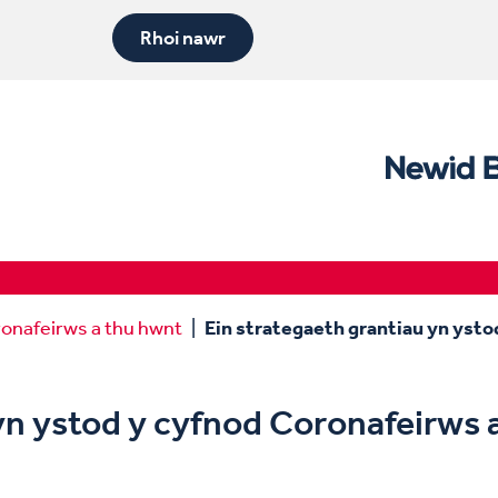
Rhoi nawr
ronafeirws a thu hwnt
Ein strategaeth grantiau yn ysto
yn ystod y cyfnod Coronafeirws 