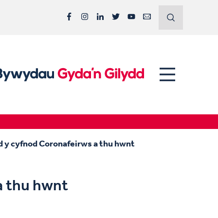
Facebook
Instagram
LinkedIn
Twitter
YouTube
Email
d y cyfnod Coronafeirws a thu hwnt
a thu hwnt