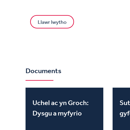
Llawr lwytho
Documents
Uchel ac yn Groch:
Sut
Dysgu a myfyrio
gyf