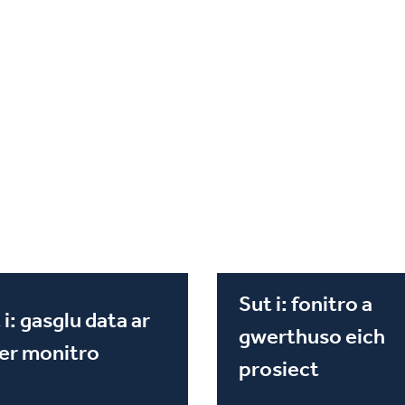
Sut i: fonitro a
 i: gasglu data ar
gwerthuso eich
er monitro
prosiect