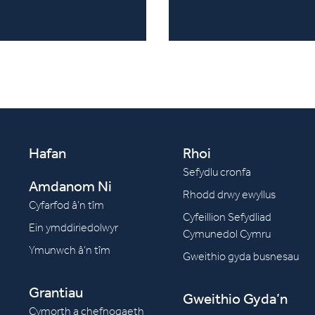
Hafan
Rhoi
Sefydlu cronfa
Amdanom Ni
Rhodd drwy ewyllus
Cyfarfod â’n tîm
Cyfeillion Sefydliad
Ein ymddiriedolwyr
Cymunedol Cymru
Ymunwch â’n tîm
Gweithio gyda busnesau
Grantiau
Gweithio Gyda’n
Cymorth a chefnogaeth