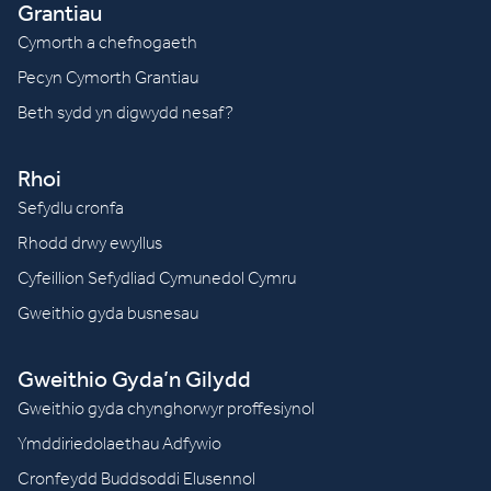
Grantiau
Cymorth a chefnogaeth
Pecyn Cymorth Grantiau
Beth sydd yn digwydd nesaf?
Rhoi
Sefydlu cronfa
Rhodd drwy ewyllus
Cyfeillion Sefydliad Cymunedol Cymru
Gweithio gyda busnesau
Gweithio Gyda’n Gilydd
Gweithio gyda chynghorwyr proffesiynol
Ymddiriedolaethau Adfywio
Cronfeydd Buddsoddi Elusennol