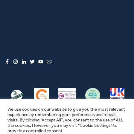
Facebook
Instagram
LinkedIn
Twitter
YouTube
Email
We use cookies on our website to give you the most relevant
experience by remembering your preferences and repeat
visits. By clicking “Accept All”, you consent to the use of ALL
the cookies. However, you may visit "Cookie Settings" to
© CFW 2026 ALL RIGHTS RESERVED
provide a controlled consent.