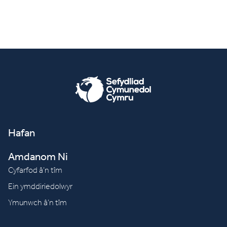
Hafan
Amdanom Ni
Cyfarfod â’n tîm
Ein ymddiriedolwyr
Ymunwch â’n tîm