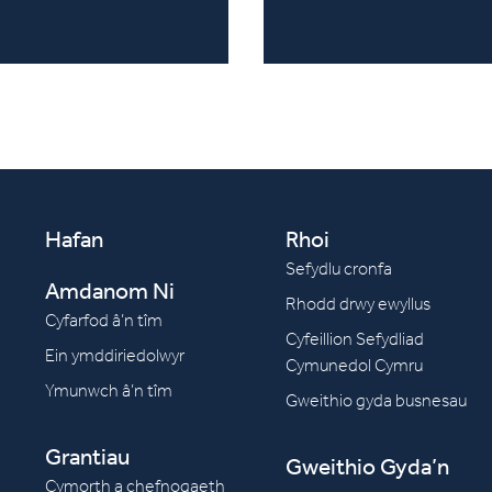
Hafan
Rhoi
Sefydlu cronfa
Amdanom Ni
Rhodd drwy ewyllus
Cyfarfod â’n tîm
Cyfeillion Sefydliad
Ein ymddiriedolwyr
Cymunedol Cymru
Ymunwch â’n tîm
Gweithio gyda busnesau
Grantiau
Gweithio Gyda’n
Cymorth a chefnogaeth