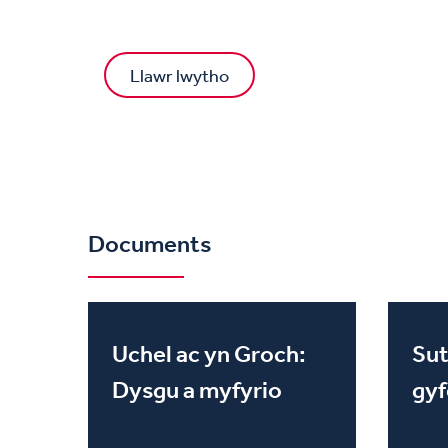
Llawr lwytho
Documents
Uchel ac yn Groch:
Sut
Dysgu a myfyrio
gyf