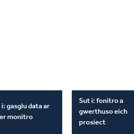
Sut i: fonitro a
 i: gasglu data ar
gwerthuso eich
er monitro
prosiect