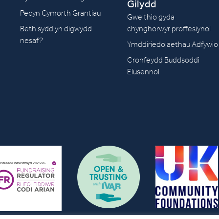
Gilydd
Pecyn Cymorth Grantiau
Gweithio gyda
Beth sydd yn digwydd
chynghorwyr proffesiynol
nesaf?
Ymddiriedolaethau Adfywio
Cronfeydd Buddsoddi
Elusennol