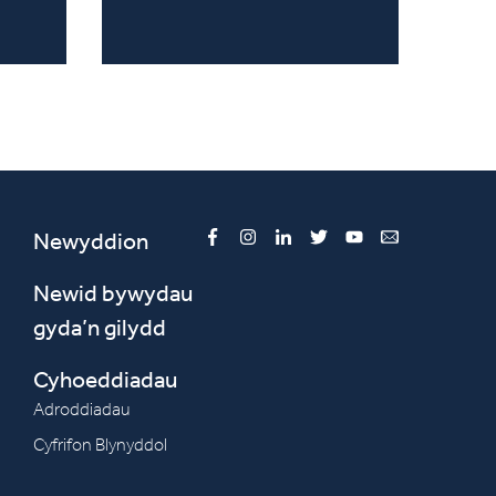
Newyddion
Facebook
Instagram
LinkedIn
Twitter
YouTube
Email
Newid bywydau
gyda’n gilydd
Cyhoeddiadau
Adroddiadau
Cyfrifon Blynyddol