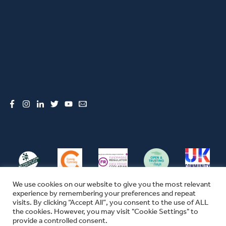
Facebook
Instagram
LinkedIn
Twitter
YouTube
Email
We use cookies on our website to give you the most relevant
experience by remembering your preferences and repeat
visits. By clicking “Accept All”, you consent to the use of ALL
the cookies. However, you may visit "Cookie Settings" to
© CFW 2026 ALL RIGHTS RESERVED
provide a controlled consent.