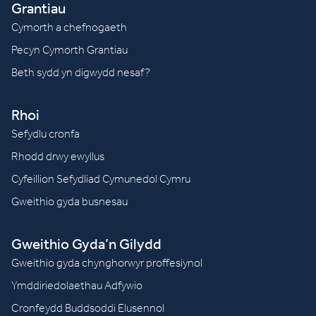
Grantiau
Cymorth a chefnogaeth
Pecyn Cymorth Grantiau
Beth sydd yn digwydd nesaf?
Rhoi
Sefydlu cronfa
Rhodd drwy ewyllus
Cyfeillion Sefydliad Cymunedol Cymru
Gweithio gyda busnesau
Gweithio Gyda’n Gilydd
Gweithio gyda chynghorwyr proffesiynol
Ymddiriedolaethau Adfywio
Cronfeydd Buddsoddi Elusennol