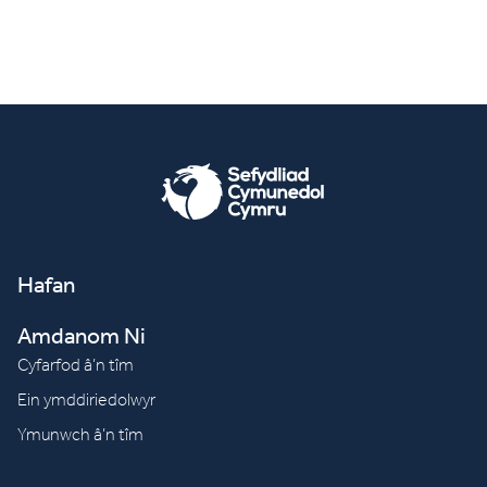
Hafan
Amdanom Ni
Cyfarfod â’n tîm
Ein ymddiriedolwyr
Ymunwch â’n tîm