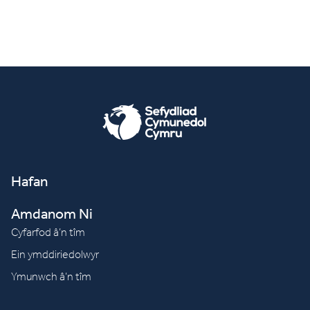
Hafan
Amdanom Ni
Cyfarfod â’n tîm
Ein ymddiriedolwyr
Ymunwch â’n tîm