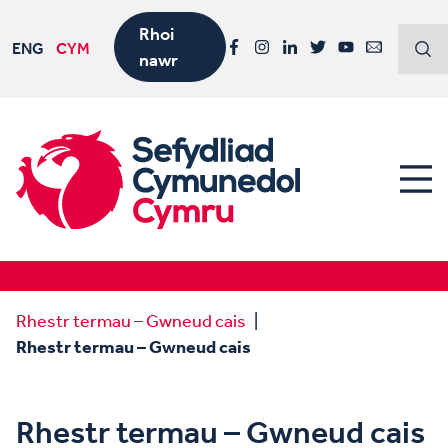
Rhoi
ENG
CYM
nawr
Facebook
Instagram
LinkedIn
Twitter
YouTube
Email
Rhestr termau – Gwneud cais
Rhestr termau – Gwneud cais
Rhestr termau – Gwneud cais