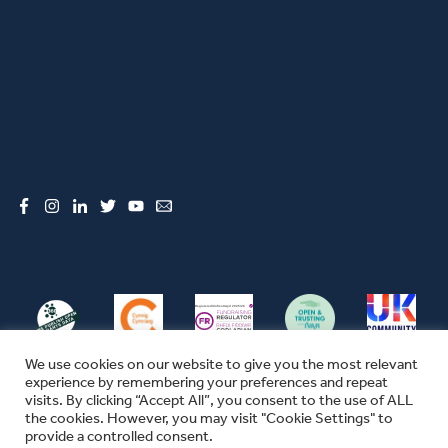
Facebook
Instagram
LinkedIn
Twitter
YouTube
Email
We use cookies on our website to give you the most relevant
experience by remembering your preferences and repeat
visits. By clicking “Accept All”, you consent to the use of ALL
the cookies. However, you may visit "Cookie Settings" to
© CFW 2026 ALL RIGHTS RESERVED
provide a controlled consent.