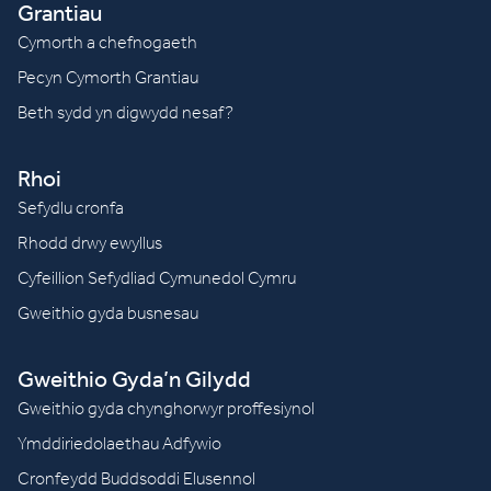
Grantiau
Cymorth a chefnogaeth
Pecyn Cymorth Grantiau
Beth sydd yn digwydd nesaf?
Rhoi
Sefydlu cronfa
Rhodd drwy ewyllus
Cyfeillion Sefydliad Cymunedol Cymru
Gweithio gyda busnesau
Gweithio Gyda’n Gilydd
Gweithio gyda chynghorwyr proffesiynol
Ymddiriedolaethau Adfywio
Cronfeydd Buddsoddi Elusennol