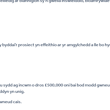
eiliedig ar blanhigion sy’n gwella inswleiddio, bioamrywi
 byddai’r prosiect yn effeithio ar yr amgylchedd a lle bo 
.
au sydd ag incwm o dros £500,000 oni bai bod modd gwneud
ddyn yn unig.
wneud cais.