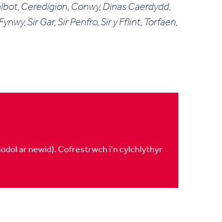
lbot, Ceredigion, Conwy, Dinas Caerdydd,
, Sir Gar, Sir Penfro, Sir y Fflint, Torfaen,
dol ar newid). Cofrestrwch i'n cylchlythyr