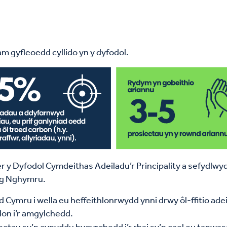
am
gyfleoedd
cyllido
yn
y
dyfodol
.
r y Dyfodol Cymdeithas Adeiladu’r Principality a sefydlw
yng Nghymru.
d Cymru i wella eu heffeithlonrwydd ynni drwy ôl-ffitio ad
hlon i’r amgylchedd.
ctau sy’n cynyddu hygyrchedd i’r rhai sy’n cael eu tanwa