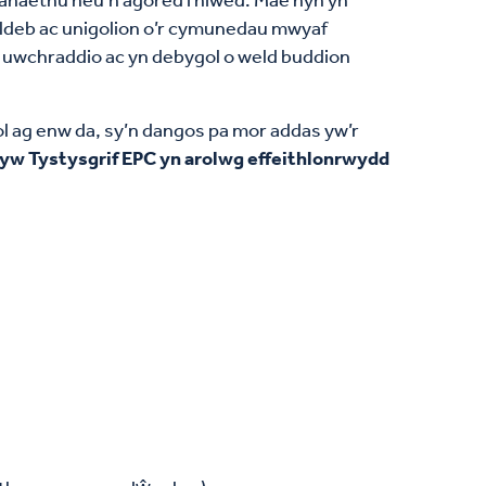
ldeb ac unigolion o’r cymunedau mwyaf
w uwchraddio ac yn debygol o weld buddion
ol ag enw da, sy’n dangos pa mor addas yw’r
 yw Tystysgrif EPC yn arolwg effeithlonrwydd