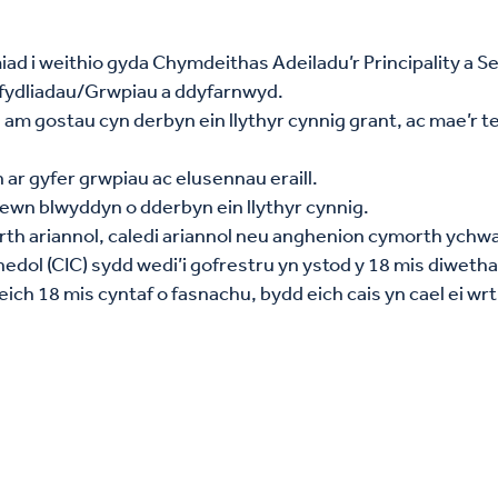
d i weithio gyda Chymdeithas Adeiladu’r Principality a 
efydliadau/Grwpiau a ddyfarnwyd.
. am gostau cyn derbyn ein llythyr cynnig grant, ac mae’r t
n ar gyfer grwpiau ac elusennau eraill.
fewn blwyddyn o dderbyn ein llythyr cynnig.
orth ariannol, caledi ariannol neu anghenion cymorth ychw
l (CIC) sydd wedi’i gofrestru yn ystod y 18 mis diwethaf,
ch 18 mis cyntaf o fasnachu, bydd eich cais yn cael ei wr