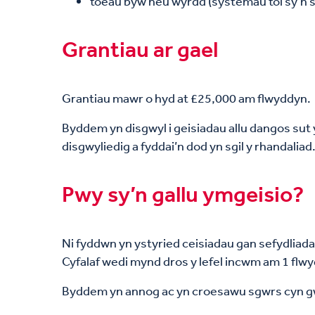
toeau byw neu wyrdd (systemau toi sy’n s
Grantiau ar gael
Grantiau mawr o hyd at £25,000 am flwyddyn.
Byddem yn disgwyl i geisiadau allu dangos sut y
disgwyliedig a fyddai’n dod yn sgil y rhandaliad
Pwy sy’n gallu ymgeisio?
Ni fyddwn yn ystyried ceisiadau gan sefydliad
Cyfalaf wedi mynd dros y lefel incwm am 1 flwy
Byddem yn annog ac yn croesawu sgwrs cyn g