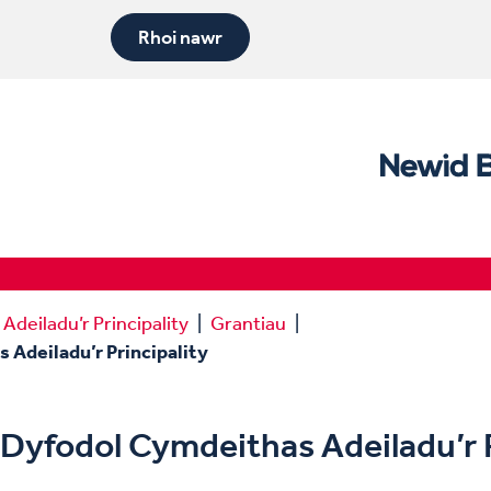
Rhoi nawr
deiladu’r Principality
Grantiau
 Adeiladu’r Principality
 Dyfodol Cymdeithas Adeiladu’r P