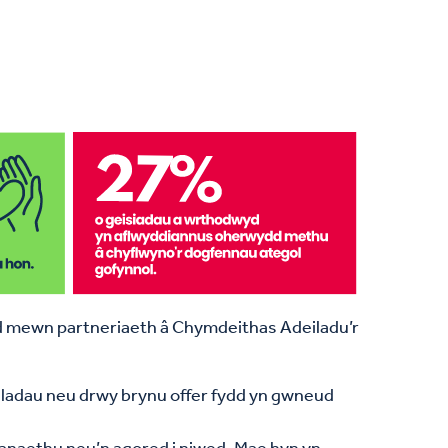
yd mewn partneriaeth â Chymdeithas Adeiladu’r
eiladau neu drwy brynu offer fydd yn gwneud
sanaethu neu’n agored i niwed. Mae hyn yn