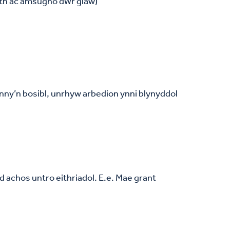
aeth ac amsugno dŵr glaw)
hynny’n bosibl, unrhyw arbedion ynni blynyddol
 achos untro eithriadol. E.e. Mae grant