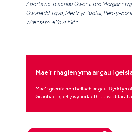
Abertawe, Blaenau Gwent, Bro Morgannwg, C
Gwynedd, I gyd, Merthyr Tudful, Pen-y-bont ar
Wrecsam, a Ynys Môn
Mae’r rhaglen yma ar gau i geis
Mae'r gronfa hon bellach ar gau. Bydd yn 
Grantiau i gael y wybodaeth ddiweddaraf 