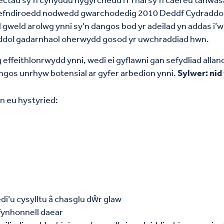
 gefndiroedd nodwedd gwarchodedig 2010 Deddf Cydraddo
gweld arolwg ynni sy’n dangos bod yr adeilad yn addas i’
heddol gadarnhaol oherwydd gosod yr uwchraddiad hwn.
ffeithlonrwydd ynni, wedi ei gyflawni gan sefydliad allan
angos unrhyw botensial ar gyfer arbedion ynni.
Sylwer: nid
n eu hystyried:
edi’u cysylltu â chasglu dŵr glaw
fynhonnell daear