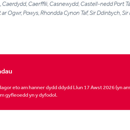
aerdydd, Caerffili, Casnewydd, Castell-nedd Port Ta
 Ogwr, Powys, Rhondda Cynon Taf, Sir Ddinbych, Sir Fynwy
iadau
ailagor eto am hanner dydd ddydd Llun 17 Awst 2026 (yn amo
am gyfleoedd yn y dyfodol.