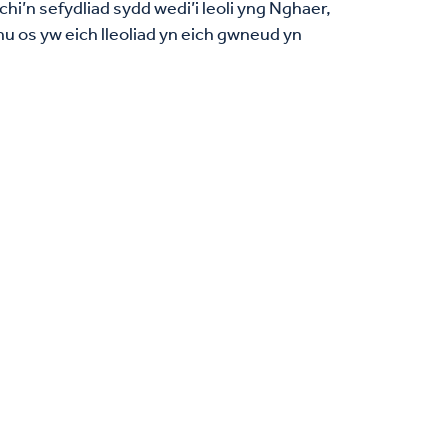
hi’n sefydliad sydd wedi’i leoli yng Nghaer,
 os yw eich lleoliad yn eich gwneud yn