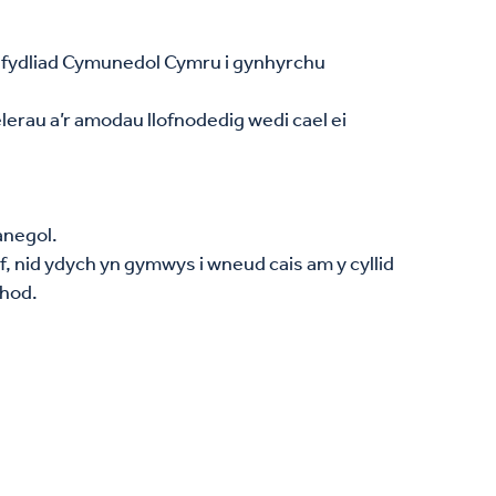
Sefydliad Cymunedol Cymru i gynhyrchu
elerau a’r amodau llofnodedig wedi cael ei
anegol.
 nid ydych yn gymwys i wneud cais am y cyllid
thod.