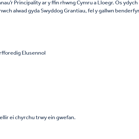
au’r Principality ar y ffin rhwng Cymru a Lloegr. Os ydych c
wch alwad gyda Swyddog Grantiau, fel y gallwn benderfynu
rfforedig Elusennol
gellir ei chyrchu trwy ein gwefan.