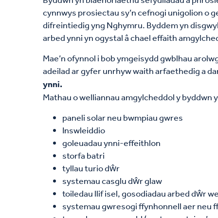
cynnwys prosiectau sy’n cefnogi unigolion o
difreintiedig yng Nghymru. Byddem yn disgwyl 
arbed ynni yn ogystal â chael effaith amgylc
Mae’n ofynnol i bob ymgeisydd gwblhau arolwg e
adeilad ar gyfer unrhyw waith arfaethedig a d
ynni.
Mathau
o welliannau amgylcheddol y byddwn y
paneli solar neu bwmpiau gwres
Inswleiddio
goleuadau ynni-effeithlon
storfa batri
tyllau turio dŵr
systemau casglu dŵr glaw
toiledau llif isel, gosodiadau arbed dŵr w
systemau gwresogi ffynhonnell aer neu f