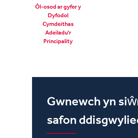
Ôl-osod ar gyfer y
Dyfodol
Cymdeithas
Adeiladu'r
Principality
Gwnewch yn siŵr 
safon ddisgwylie