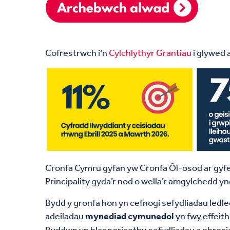
Cofrestrwch
i
‘
n
Cylchlythyr
Grantiau
i
glywed
Cronfa Cymru gyfan yw Cronfa Ôl-osod ar gyfe
Principality gyda’r nod o wella’r amgylchedd 
Bydd y gronfa hon yn cefnogi sefydliadau ledle
adeiladau
mynediad cymunedol
yn fwy effeit
Byddwn yn blaenoriaethu sefydliadau a phrosie