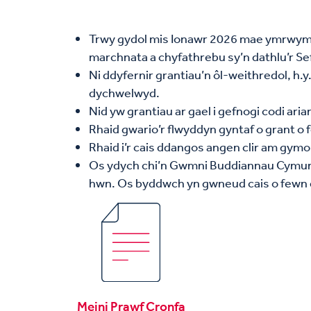
Trwy gydol mis Ionawr 2026 mae ymrwymia
marchnata a chyfathrebu sy’n dathlu’r S
Ni ddyfernir grantiau’n ôl-weithredol, h.y
dychwelwyd.
Nid yw grantiau ar gael i gefnogi codi aria
Rhaid gwario’r flwyddyn gyntaf o grant o 
Rhaid i’r cais ddangos angen clir am gym
Os ydych chi’n Gwmni Buddiannau Cymunedo
hwn. Os byddwch yn gwneud cais o fewn ei
Meini Prawf Cronfa