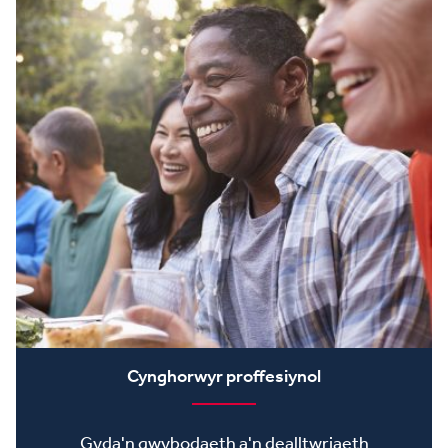
Cynghorwyr proffesiynol
Gyda'n gwybodaeth a'n dealltwriaeth