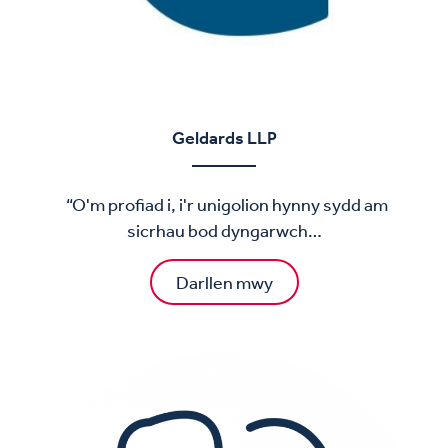
Geldards LLP
“O'm profiad i, i'r unigolion hynny sydd am
sicrhau bod dyngarwch…
Darllen mwy