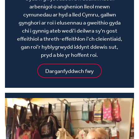
arbenigol o anghenion lleol mewn
cymunedau ar hyd a lled Cymru, gallwn
gynghori ar roi i elusennau a gweithio gyda
chi i gynnig ateb wedi'i deilwra sy'n gost
effeithiol a threth-effeithlon i'ch cleientiaid,
gan roi'r hyblygrwydd iddynt ddewis sut,
pryd a ble yr hoffent roi.
Darganfyddwch fwy