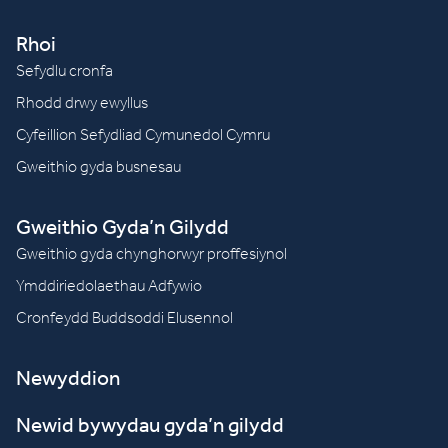
Rhoi
Sefydlu cronfa
Rhodd drwy ewyllus
Cyfeillion Sefydliad Cymunedol Cymru
Gweithio gyda busnesau
Gweithio Gyda’n Gilydd
Gweithio gyda chynghorwyr proffesiynol
Ymddiriedolaethau Adfywio
Cronfeydd Buddsoddi Elusennol
Newyddion
Newid bywydau gyda’n gilydd