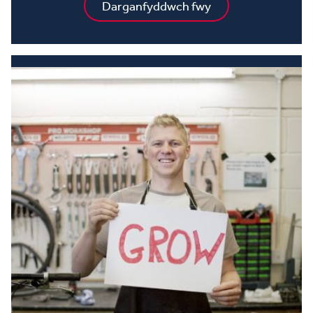
Darganfyddwch fwy