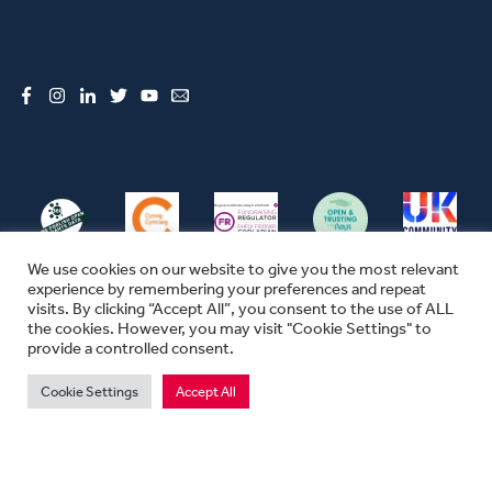
Facebook
Instagram
LinkedIn
Twitter
YouTube
Email
We use cookies on our website to give you the most relevant
experience by remembering your preferences and repeat
visits. By clicking “Accept All”, you consent to the use of ALL
the cookies. However, you may visit "Cookie Settings" to
© CFW 2026 ALL RIGHTS RESERVED
provide a controlled consent.
SEFYDLIAD CYMUNEDOL CYMRU YW ENW MASNACHU THE COMMUNITY
FOUNDATION IN WALES
Cookie Settings
Accept All
MAE SEFYDLIAD CYMUNEDOL CYMRU YN ELUSEN GOFRESTREDIG YN
LLOEGR A CHYMRU.
RHIF ELUSEN 1074655. RHIF SEFYDLIAD 03670680. RHIF TAW 311702747.
PREIFATRWYDD
|
TELERAU