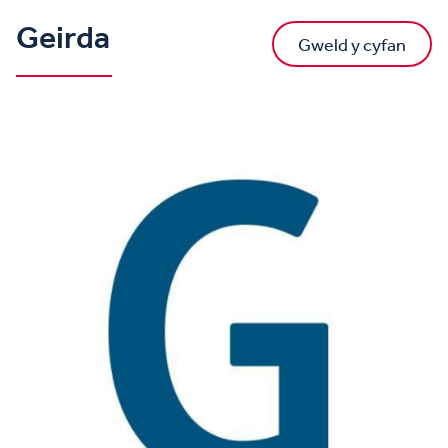
Geirda
Gweld y cyfan