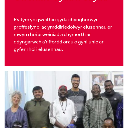
Rydym yn gweithio gyda chynghorwyr
proffesiynol ac ymddiriedolwyr elusennau er
mwyn rhoi arweiniad a chymorth ar
ddyngarwch a’r ffordd orau o gynllunio ar
gyfer rhoi i elusennau.