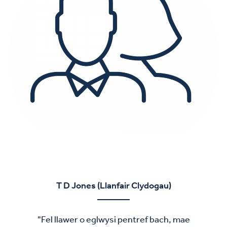
T D Jones (Llanfair Clydogau)
"Fel llawer o eglwysi pentref bach, mae