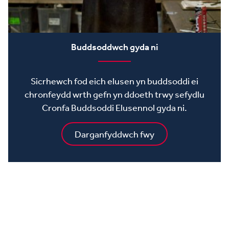
Buddsoddwch gyda ni
Sicrhewch fod eich elusen yn buddsoddi ei
chronfeydd wrth gefn yn ddoeth trwy sefydlu
Cronfa Buddsoddi Elusennol gyda ni.
Darganfyddwch fwy