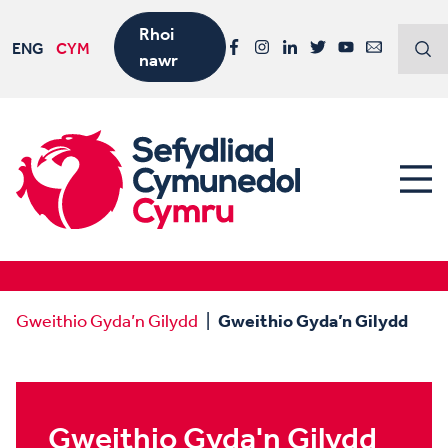
Rhoi
ENG
CYM
nawr
Facebook
Instagram
LinkedIn
Twitter
YouTube
Email
Gweithio Gyda’n Gilydd
Gweithio Gyda’n Gilydd
Gweithio Gyda'n Gilydd