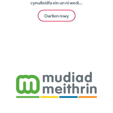
cynulleidfa ein un ni wedi…
Darllen mwy