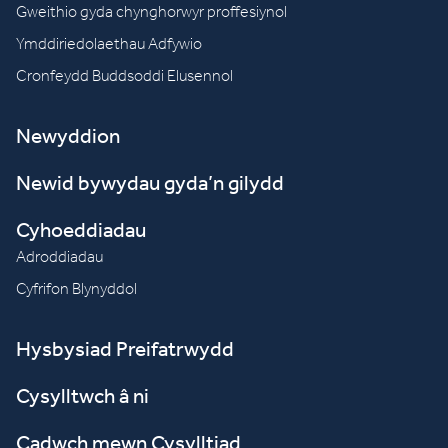
Gweithio gyda chynghorwyr proffesiynol
Ymddiriedolaethau Adfywio
Cronfeydd Buddsoddi Elusennol
Newyddion
Newid bywydau gyda’n gilydd
Cyhoeddiadau
Adroddiadau
Cyfrifon Blynyddol
Hysbysiad Preifatrwydd
Cysylltwch â ni
Cadwch mewn Cysylltiad