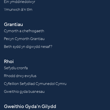
Ein ymddiriedolwyr
Ymunwch â’n tîm
Grantiau
Cymorth a chefnogaeth
Pecyn Cymorth Grantiau
Beth sydd yn digwydd nesaf?
Rhoi
Sefydlu cronfa
Rhodd drwy ewyllus
Cyfeillion Sefydliad Cymunedol Cymru
Gweithio gyda busnesau
Gweithio Gyda’n Gilydd