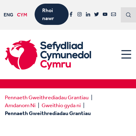
Rhoi
ENG
CYM
nawr
Facebook
Instagram
LinkedIn
Twitter
YouTube
Email
Pennaeth Gweithrediadau Grantiau
Amdanom Ni
Gweithio gyda ni
Pennaeth Gweithrediadau Grantiau