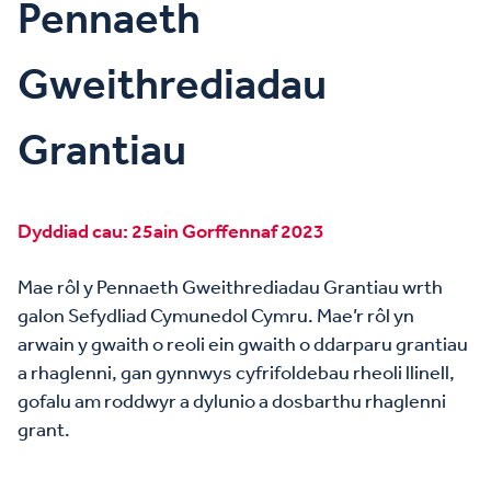
Pennaeth
Gweithrediadau
Grantiau
Dyddiad cau: 25ain Gorffennaf 2023
Mae rôl y Pennaeth Gweithrediadau Grantiau wrth
galon Sefydliad Cymunedol Cymru. Mae’r rôl yn
arwain y gwaith o reoli ein gwaith o ddarparu grantiau
a rhaglenni, gan gynnwys cyfrifoldebau rheoli llinell,
gofalu am roddwyr a dylunio a dosbarthu rhaglenni
grant.