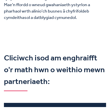
Mae’n ffordd o wneud gwahaniaeth ystyrlon a
pharhaol wrth alinio’ch busnes â chyfrifoldeb
cymdeithasol a datblygiad cymunedol.
Cliciwch isod am enghraifft
o'r math hwn o weithio mewn
partneriaeth: