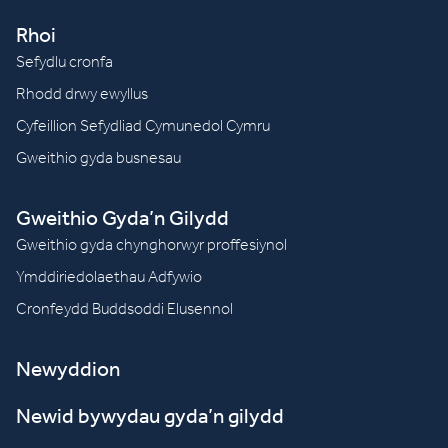
Rhoi
Sefydlu cronfa
Rhodd drwy ewyllus
Cyfeillion Sefydliad Cymunedol Cymru
Gweithio gyda busnesau
Gweithio Gyda’n Gilydd
Gweithio gyda chynghorwyr proffesiynol
Ymddiriedolaethau Adfywio
Cronfeydd Buddsoddi Elusennol
Newyddion
Newid bywydau gyda’n gilydd