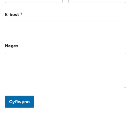
First
Last
E-bost
*
Neges
Cyflwyno