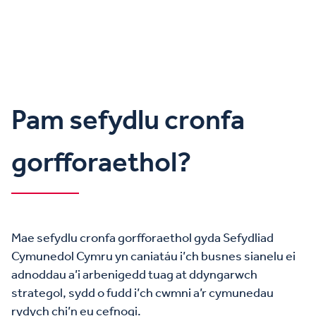
Pam sefydlu cronfa
gorfforaethol?
Mae sefydlu cronfa gorfforaethol gyda Sefydliad
Cymunedol Cymru yn caniatáu i’ch busnes sianelu ei
adnoddau a’i arbenigedd tuag at ddyngarwch
strategol, sydd o fudd i’ch cwmni a’r cymunedau
rydych chi’n eu cefnogi.