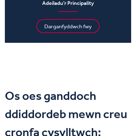
Adeiladu’r Principality
Darganfyddwch fwy
Os oes ganddoch
ddiddordeb mewn creu
cronfa cysylltwch: