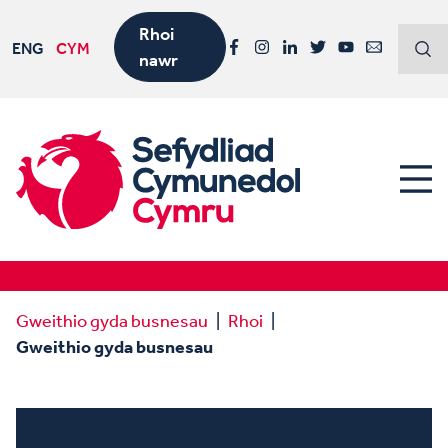
Rhoi
ENG
CYM
nawr
Facebook
Instagram
LinkedIn
Twitter
YouTube
Email
Gweithio gyda busnesau
Rhoi
Gweithio gyda busnesau