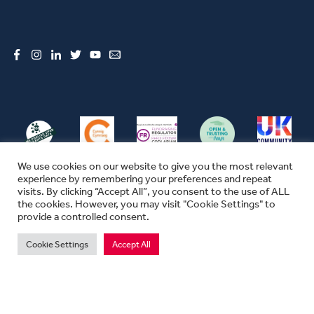
Facebook
Instagram
LinkedIn
Twitter
YouTube
Email
We use cookies on our website to give you the most relevant
experience by remembering your preferences and repeat
visits. By clicking “Accept All”, you consent to the use of ALL
the cookies. However, you may visit "Cookie Settings" to
© CFW 2026 ALL RIGHTS RESERVED
provide a controlled consent.
SEFYDLIAD CYMUNEDOL CYMRU YW ENW MASNACHU THE COMMUNITY
FOUNDATION IN WALES
Cookie Settings
Accept All
MAE SEFYDLIAD CYMUNEDOL CYMRU YN ELUSEN GOFRESTREDIG YN
LLOEGR A CHYMRU.
RHIF ELUSEN 1074655. RHIF SEFYDLIAD 03670680. RHIF TAW 311702747.
PREIFATRWYDD
|
TELERAU