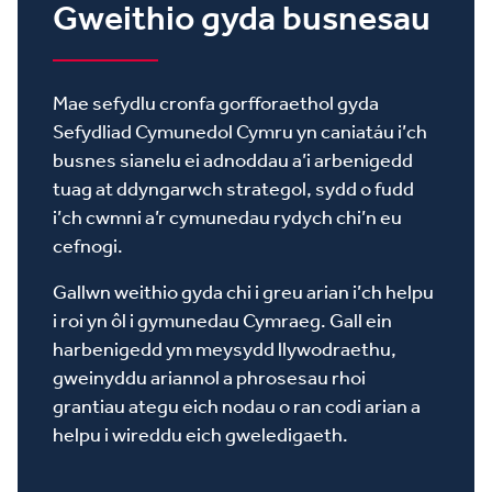
Gweithio gyda busnesau
Mae sefydlu cronfa gorfforaethol gyda
Sefydliad Cymunedol Cymru yn caniatáu i’ch
busnes sianelu ei adnoddau a’i arbenigedd
tuag at ddyngarwch strategol, sydd o fudd
i’ch cwmni a’r cymunedau rydych chi’n eu
cefnogi.
Gallwn weithio gyda chi i greu arian i’ch helpu
i roi yn ôl i gymunedau Cymraeg. Gall ein
harbenigedd ym meysydd llywodraethu,
gweinyddu ariannol a phrosesau rhoi
grantiau ategu eich nodau o ran codi arian a
helpu i wireddu eich gweledigaeth.