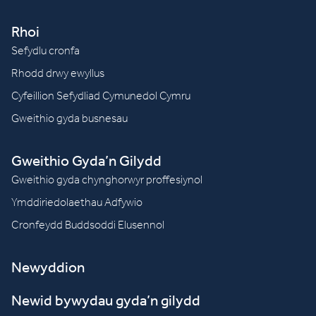
Rhoi
Sefydlu cronfa
Rhodd drwy ewyllus
Cyfeillion Sefydliad Cymunedol Cymru
Gweithio gyda busnesau
Gweithio Gyda’n Gilydd
Gweithio gyda chynghorwyr proffesiynol
Ymddiriedolaethau Adfywio
Cronfeydd Buddsoddi Elusennol
Newyddion
Newid bywydau gyda’n gilydd