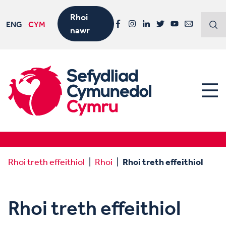
Rhoi
ENG
CYM
nawr
Facebook
Instagram
LinkedIn
Twitter
YouTube
Email
Rhoi treth effeithiol
Rhoi
Rhoi treth effeithiol
Rhoi treth effeithiol