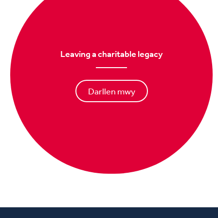
Leaving a charitable legacy
Darllen mwy