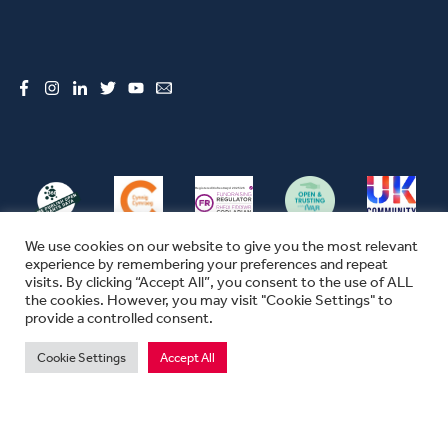
Facebook
Instagram
LinkedIn
Twitter
YouTube
Email
We use cookies on our website to give you the most relevant
experience by remembering your preferences and repeat
visits. By clicking “Accept All”, you consent to the use of ALL
the cookies. However, you may visit "Cookie Settings" to
© CFW 2026 ALL RIGHTS RESERVED
provide a controlled consent.
SEFYDLIAD CYMUNEDOL CYMRU YW ENW MASNACHU THE COMMUNITY
FOUNDATION IN WALES
Cookie Settings
Accept All
MAE SEFYDLIAD CYMUNEDOL CYMRU YN ELUSEN GOFRESTREDIG YN
LLOEGR A CHYMRU.
RHIF ELUSEN 1074655. RHIF SEFYDLIAD 03670680. RHIF TAW 311702747.
PREIFATRWYDD
|
TELERAU