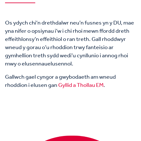
Os ydych chi’n drethdalwr neu’n fusnes yn y DU, mae
yna nifer o opsiynau i’w i chi rhoi mewn ffordd dreth
effeithlonsy’n effeithiol o ran treth. Gall rhoddwyr
wneud y gorau o’u rhoddion trwy fanteisio ar
gymhellion treth sydd wedi’u cynllunio i annog rhoi
mwy o elusennauelusennol.
Gallwch gael cyngor a gwybodaeth am wneud
rhoddion i elusen gan
Gyllid a Thollau EM
.