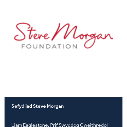
Sefydliad Steve Morgan
Liam Eaglestone, Prif Swyddog Gweithredol