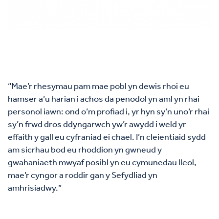
“Mae’r rhesymau pam mae pobl yn dewis rhoi eu
hamser a’u harian i achos da penodol yn aml yn rhai
personol iawn: ond o’m profiad i, yr hyn sy’n uno’r rhai
sy’n frwd dros ddyngarwch yw’r awydd i weld yr
effaith y gall eu cyfraniad ei chael. I’n cleientiaid sydd
am sicrhau bod eu rhoddion yn gwneud y
gwahaniaeth mwyaf posibl yn eu cymunedau lleol,
mae’r cyngor a roddir gan y Sefydliad yn
amhrisiadwy.”