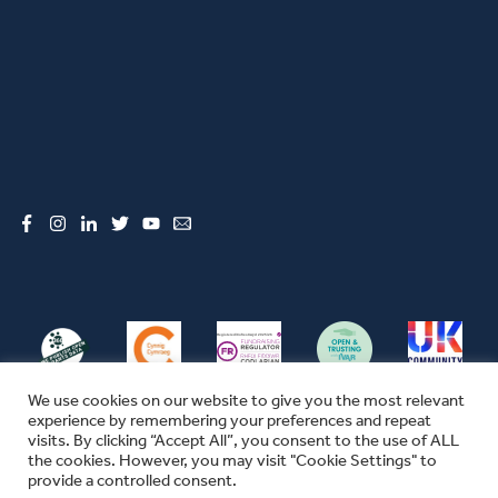
Facebook
Instagram
LinkedIn
Twitter
YouTube
Email
We use cookies on our website to give you the most relevant
experience by remembering your preferences and repeat
visits. By clicking “Accept All”, you consent to the use of ALL
the cookies. However, you may visit "Cookie Settings" to
© CFW 2026 ALL RIGHTS RESERVED
provide a controlled consent.
SEFYDLIAD CYMUNEDOL CYMRU YW ENW MASNACHU THE COMMUNITY