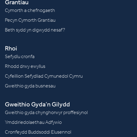
Grantiau
Cymorth a chefnogaeth
Pecyn Cymorth Grantiau
Beth sydd yn digwydd nesaf?
Rhoi
Sefydlu cronfa
Rhodd drwy ewyllus
Cyfeillion Sefydliad Cymunedol Cymru
Gweithio gyda busnesau
Gweithio Gyda’n Gilydd
Gweithio gyda chynghorwyr proffesiynol
Ymddiriedolaethau Adfywio
Cronfeydd Buddsoddi Elusennol