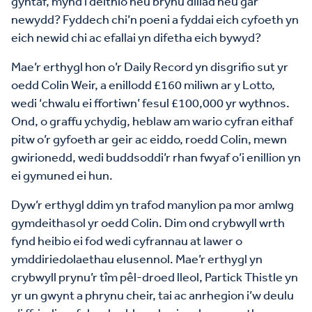
gyntaf, mynd i deithio neu brynu dillad neu gar
newydd? Fyddech chi’n poeni a fyddai eich cyfoeth yn
eich newid chi ac efallai yn difetha eich bywyd?
Mae’r erthygl hon o’r Daily Record yn disgrifio sut yr
oedd Colin Weir, a enillodd £160 miliwn ar y Lotto,
wedi ‘chwalu ei ffortiwn’ fesul £100,000 yr wythnos.
Ond, o graffu ychydig, heblaw am wario cyfran eithaf
pitw o’r gyfoeth ar geir ac eiddo, roedd Colin, mewn
gwirionedd, wedi buddsoddi’r rhan fwyaf o’i enillion yn
ei gymuned ei hun.
Dyw’r erthygl ddim yn trafod manylion pa mor amlwg
gymdeithasol yr oedd Colin. Dim ond crybwyll wrth
fynd heibio ei fod wedi cyfrannau at lawer o
ymddiriedolaethau elusennol. Mae’r erthygl yn
crybwyll prynu’r tîm pêl-droed lleol, Partick Thistle yn
yr un gwynt a phrynu cheir, tai ac anrhegion i’w deulu