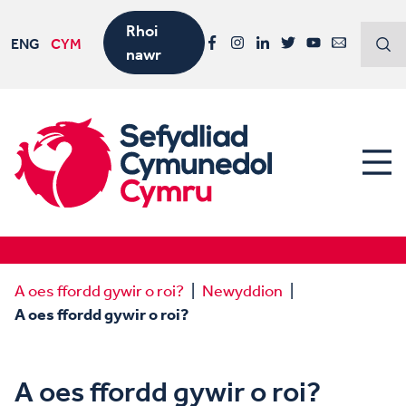
Rhoi
ENG
CYM
nawr
Facebook
Instagram
LinkedIn
Twitter
YouTube
Email
A oes ffordd gywir o roi?
Newyddion
A oes ffordd gywir o roi?
A oes ffordd gywir o roi?