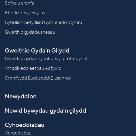
Sefydlu cronfa
Rhodd drwy ewyllus
Cyfeillion Sefydliad Cymunedol Cymru
Gweithio gyda busnesau
Gweithio Gyda’n Gilydd
Gweithio gyda chynghorwyr proffesiynol
Ymddiriedolaethau Adfywio
Cronfeydd Buddsoddi Elusennol
Newyddion
Newid bywydau gyda’n gilydd
Cyhoeddiadau
Adroddiadau