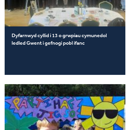
Dyfarnwyd cyllid i 13 o grwpiau cymunedol
ledled Gwent i gefnogi pobl ifanc