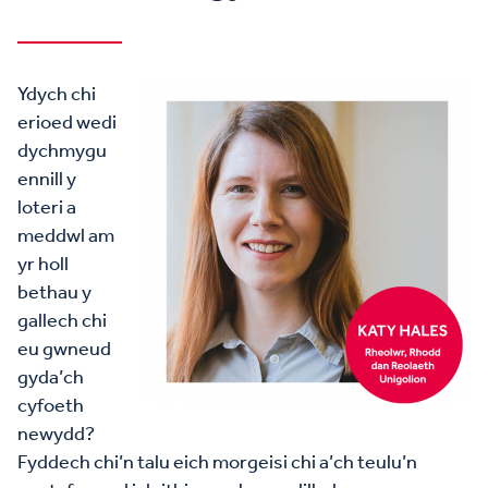
Ydych chi
erioed wedi
dychmygu
ennill y
loteri a
meddwl am
yr holl
bethau y
gallech chi
eu gwneud
gyda’ch
cyfoeth
newydd?
Fyddech chi’n talu eich morgeisi chi a’ch teulu’n