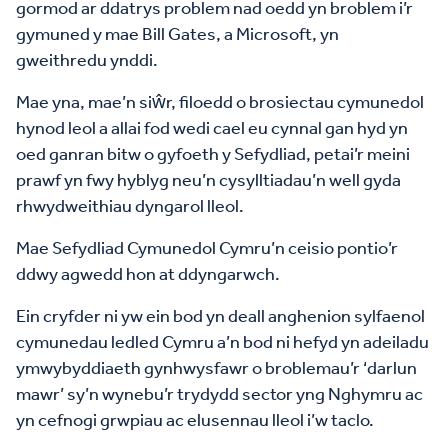
gormod ar ddatrys problem nad oedd yn broblem i’r
gymuned y mae Bill Gates, a Microsoft, yn
gweithredu ynddi.
Mae yna, mae’n siŵr, filoedd o brosiectau cymunedol
hynod leol a allai fod wedi cael eu cynnal gan hyd yn
oed ganran bitw o gyfoeth y Sefydliad, petai’r meini
prawf yn fwy hyblyg neu’n cysylltiadau’n well gyda
rhwydweithiau dyngarol lleol.
Mae Sefydliad Cymunedol Cymru’n ceisio pontio’r
ddwy agwedd hon at ddyngarwch.
Ein cryfder ni yw ein bod yn deall anghenion sylfaenol
cymunedau ledled Cymru a’n bod ni hefyd yn adeiladu
ymwybyddiaeth gynhwysfawr o broblemau’r ‘darlun
mawr’ sy’n wynebu’r trydydd sector yng Nghymru ac
yn cefnogi grwpiau ac elusennau lleol i’w taclo.