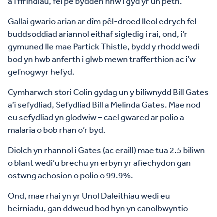
a’i ffrindiau, fel pe bydden nhw i gyd yr un peth.
Gallai gwario arian ar dîm pêl-droed lleol edrych fel
buddsoddiad ariannol eithaf sigledig i rai, ond, i’r
gymuned lle mae Partick Thistle, bydd y rhodd wedi
bod yn hwb anferth i glwb mewn trafferthion ac i’w
gefnogwyr hefyd.
Cymharwch stori Colin gydag un y biliwnydd Bill Gates
a’i sefydliad, Sefydliad Bill a Melinda Gates. Mae nod
eu sefydliad yn glodwiw – cael gwared ar polio a
malaria o bob rhan o’r byd.
Diolch yn rhannol i Gates (ac eraill) mae tua 2.5 biliwn
o blant wedi’u brechu yn erbyn yr afiechydon gan
ostwng achosion o polio o 99.9%.
Ond, mae rhai yn yr Unol Daleithiau wedi eu
beirniadu, gan ddweud bod hyn yn canolbwyntio