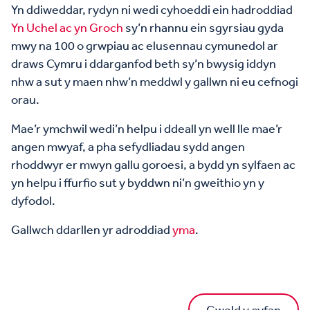
Yn ddiweddar, rydyn ni wedi cyhoeddi ein hadroddiad
Yn Uchel ac yn Groch
sy’n rhannu ein sgyrsiau gyda
mwy na 100 o grwpiau ac elusennau cymunedol ar
draws Cymru i ddarganfod beth sy’n bwysig iddyn
nhw a sut y maen nhw’n meddwl y gallwn ni eu cefnogi
orau.
Mae’r ymchwil wedi’n helpu i ddeall yn well lle mae’r
angen mwyaf, a pha sefydliadau sydd angen
rhoddwyr er mwyn gallu goroesi, a bydd yn sylfaen ac
yn helpu i ffurfio sut y byddwn ni’n gweithio yn y
dyfodol.
Gallwch ddarllen yr adroddiad
yma
.
Gweld y cyfan