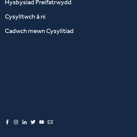
Hysbysiad Preifatrwydd
Cysylltwch â ni
Cadwch mewn Cysylltiad
Facebook
Instagram
LinkedIn
Twitter
YouTube
Email