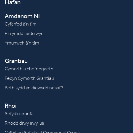
Hafan
Amdanom Ni
Cyfarfod â’n tîm
Ein ymddiriedolwyr
Ymunwch â’n tîm
Grantiau
Cymorth a chefnogaeth
Pecyn Cymorth Grantiau
Beth sydd yn digwydd nesaf?
Rhoi
Sefydlu cronfa
Rhodd drwy ewyllus
Cyfeillion Sefydliad Cymunedol Cymru