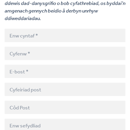
ddewis dad-danysgrifio o bob cyfathrebiad, os byddai’n
amgenach gennych beidio â derbyn unrhyw
ddiweddariadau.