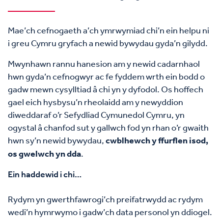
Mae’ch cefnogaeth a’ch ymrwymiad chi’n ein helpu ni
i greu Cymru gryfach a newid bywydau gyda’n gilydd.
Mwynhawn rannu hanesion am y newid cadarnhaol
hwn gyda’n cefnogwyr ac fe fyddem wrth ein bodd o
gadw mewn cysylltiad â chi yn y dyfodol. Os hoffech
gael eich hysbysu’n rheolaidd am y newyddion
diweddaraf o’r Sefydliad Cymunedol Cymru, yn
ogystal â chanfod sut y gallwch fod yn rhan o’r gwaith
hwn sy’n newid bywydau,
cwblhewch y ffurflen isod,
os gwelwch yn dda
.
Ein haddewid i chi…
Rydym yn gwerthfawrogi’ch preifatrwydd ac rydym
wedi’n hymrwymo i gadw’ch data personol yn ddiogel.