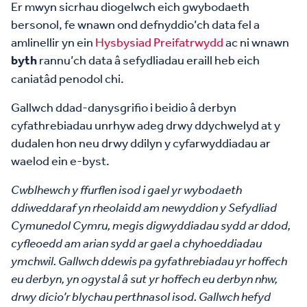
Er mwyn sicrhau diogelwch eich gwybodaeth
bersonol, fe wnawn ond defnyddio’ch data fel a
amlinellir yn ein
Hysbysiad Preifatrwydd
ac ni wnawn
byth
rannu’ch data â sefydliadau eraill heb eich
caniatâd penodol chi.
Gallwch ddad-danysgrifio i beidio â derbyn
cyfathrebiadau unrhyw adeg drwy ddychwelyd at y
dudalen hon neu drwy ddilyn y cyfarwyddiadau ar
waelod ein e-byst.
Cwblhewch y ffurflen isod i gael yr wybodaeth
ddiweddaraf yn rheolaidd am newyddion y Sefydliad
Cymunedol Cymru, megis digwyddiadau sydd ar ddod,
cyfleoedd am arian sydd ar gael a chyhoeddiadau
ymchwil. Gallwch ddewis pa gyfathrebiadau yr hoffech
eu derbyn, yn ogystal â sut yr hoffech eu derbyn nhw,
drwy dicio’r blychau perthnasol isod. Gallwch hefyd