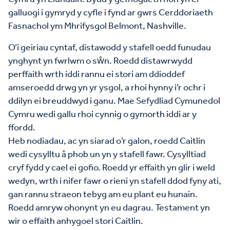
galluogi i gymryd y cyfle i fynd ar gwrs Cerddoriaeth
Fasnachol ym Mhrifysgol Belmont, Nashville.
O’i geiriau cyntaf, distawodd y stafell oedd funudau
ynghynt yn fwrlwm o sŵn. Roedd distawrwydd
perffaith wrth iddi rannu ei stori am ddioddef
amseroedd drwg yn yr ysgol, a rhoi hynny i’r ochr i
ddilyn ei breuddwyd i ganu. Mae Sefydliad Cymunedol
Cymru wedi gallu rhoi cynnig o gymorth iddi ar y
ffordd.
Heb nodiadau, ac yn siarad o’r galon, roedd Caitlin
wedi cysylltu â phob un yn y stafell fawr. Cysylltiad
cryf fydd y cael ei gofio. Roedd yr effaith yn glir i weld
wedyn, wrth i nifer fawr o rieni yn stafell ddod fyny ati,
gan rannu straeon tebyg am eu plant eu hunain.
Roedd amryw ohonynt yn eu dagrau. Testament yn
wir o effaith anhygoel stori Caitlin.