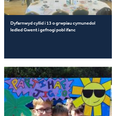
Dyfarnwyd cyllid i 13 o grwpiau cymunedol
ledled Gwent i gefnogi pobl ifanc