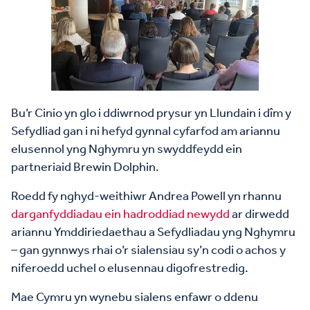
Bu’r Cinio yn glo i ddiwrnod prysur yn Llundain i dîm y
Sefydliad gan i ni hefyd gynnal cyfarfod am ariannu
elusennol yng Nghymru yn swyddfeydd ein
partneriaid Brewin Dolphin.
Roedd fy nghyd-weithiwr Andrea Powell yn rhannu
darganfyddiadau ein hadroddiad newydd
ar dirwedd
ariannu Ymddiriedaethau a Sefydliadau yng Nghymru
– gan gynnwys rhai o’r sialensiau sy’n codi o achos y
niferoedd uchel o elusennau digofrestredig.
Mae Cymru yn wynebu sialens enfawr o ddenu