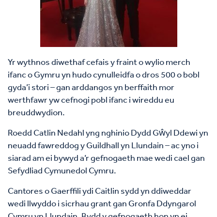
Yr wythnos diwethaf cefais y fraint o wylio merch
ifanc o Gymru yn hudo cynulleidfa o dros 500 o bobl
gyda’i stori – gan arddangos yn berffaith mor
werthfawr yw cefnogi pobl ifanc i wireddu eu
breuddwydion.
Roedd Catlin Nedahl yng nghinio Dydd Gŵyl Ddewi yn
neuadd fawreddog y Guildhall yn Llundain – ac yno i
siarad am ei bywyd a’r gefnogaeth mae wedi cael gan
Sefydliad Cymunedol Cymru.
Cantores o Gaerffili ydi Caitlin sydd yn ddiweddar
wedi llwyddo i sicrhau grant gan Gronfa Ddyngarol
Cymru yn Llundain. Bydd y gefnogaeth hon yn ei