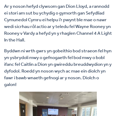
Ar y noson hefyd clywsom gan Dion Lloyd, a rannodd
ei stori am sut bu ychydig o gymorth gan Sefydliad
Cymunedol Cymru ei helpu i’r pwynt ble mae o nawr
wedi sicrhau rôl actio ar y teledu fel Wayne Rooney yn
Rooney v Vardy a hefyd yn y rhaglen Channel 4 A Light
In the Hall.
Byddwn ni wrth gwrs yn gobeithio bod straeon fel hyn
yn ysbrydoli mwy o gefnogaeth fel bod mwy o bobl
ifanc fel Caitlin a Dion yn gwireddu breuddwydion yn y
dyfodol. Roedd yn noson wych ac mae ein diolch yn
fawr i bawb wnaeth gefnogi ar y noson. Diolch o
galon!