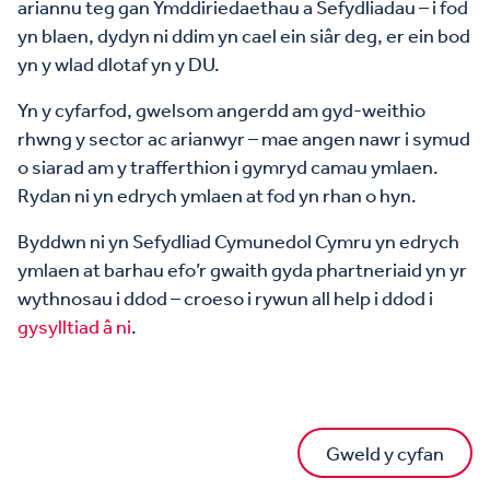
ariannu teg gan Ymddiriedaethau a Sefydliadau – i fod
yn blaen, dydyn ni ddim yn cael ein siâr deg, er ein bod
yn y wlad dlotaf yn y DU.
Yn y cyfarfod, gwelsom angerdd am gyd-weithio
rhwng y sector ac arianwyr – mae angen nawr i symud
o siarad am y trafferthion i gymryd camau ymlaen.
Rydan ni yn edrych ymlaen at fod yn rhan o hyn.
Byddwn ni yn Sefydliad Cymunedol Cymru yn edrych
ymlaen at barhau efo’r gwaith gyda phartneriaid yn yr
wythnosau i ddod – croeso i rywun all help i ddod i
gysylltiad â ni
.
Gweld y cyfan