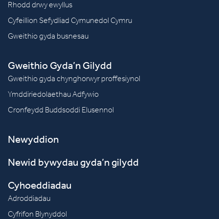
Rhodd drwy ewyllus
Cyfeillion Sefydliad Cymunedol Cymru
Gweithio gyda busnesau
Gweithio Gyda’n Gilydd
Gweithio gyda chynghorwyr proffesiynol
Ymddiriedolaethau Adfywio
Cronfeydd Buddsoddi Elusennol
Newyddion
Newid bywydau gyda’n gilydd
Cyhoeddiadau
Adroddiadau
Cyfrifon Blynyddol