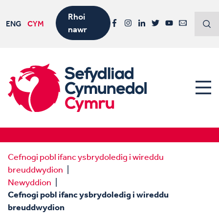
Rhoi
ENG
CYM
nawr
Facebook
Instagram
LinkedIn
Twitter
YouTube
Email
Cefnogi pobl ifanc ysbrydoledig i wireddu
breuddwydion
Newyddion
Cefnogi pobl ifanc ysbrydoledig i wireddu
breuddwydion