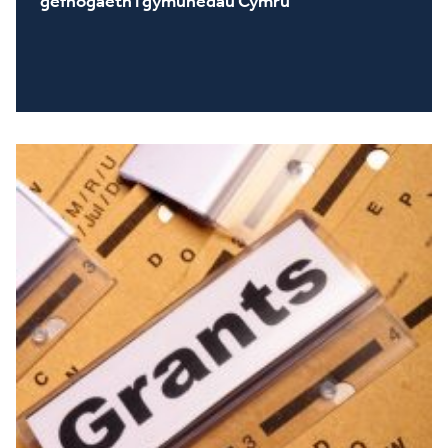
gefnogaeth i gymunedau Cymru