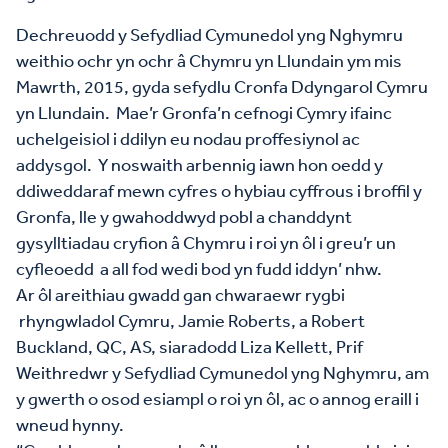
Dechreuodd y Sefydliad Cymunedol yng Nghymru
weithio ochr yn ochr â Chymru yn Llundain ym mis
Mawrth, 2015, gyda sefydlu Cronfa Ddyngarol Cymru
yn Llundain. Mae’r Gronfa’n cefnogi Cymry ifainc
uchelgeisiol i ddilyn eu nodau proffesiynol ac
addysgol. Y noswaith arbennig iawn hon oedd y
ddiweddaraf mewn cyfres o hybiau cyffrous i broffil y
Gronfa, lle y gwahoddwyd pobl a chanddynt
gysylltiadau cryfion â Chymru i roi yn ôl i greu’r un
cyfleoedd a all fod wedi bod yn fudd iddyn’ nhw.
Ar ôl areithiau gwadd gan chwaraewr rygbi
rhyngwladol Cymru, Jamie Roberts, a Robert
Buckland, QC, AS, siaradodd Liza Kellett, Prif
Weithredwr y Sefydliad Cymunedol yng Nghymru, am
y gwerth o osod esiampl o roi yn ôl, ac o annog eraill i
wneud hynny.