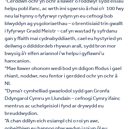
“Cerddwn ochr yn ochr â llawer o roddwyr sydd eisiau
helpu pobl ifanc, ac wrth imi sgwrsio â rhai o’r 100 fwy
neu lai hynny o fyfyrwyr rydym yn eu cefnogi bob
blwyddyn ag ysgoloriaethau – o brentisiaid trin gwallt
i fyfyrwyr Gradd Meistr – caf yn wastad fy syfrdanu
gan y ffaith mai cydnabyddiaeth, cael eu hystyried yn
deilwng o ddiddordeb rhywun arall, sydd bron mor
bwysig â’r elfen ariannol i’w helpu i gyflawni’u
hamcanion.
“Mae llawer ohonom wedi bod yn ddigon ffodus i gael
rhiant, noddwr, neu fentor i gerdded ochr yn ochr â
NI.
“Dyma’r cymhelliad gwaelodol sydd gan Gronfa
Ddyngarol Cymru yn Llundain – cefnogi Cymry ifainc
mentrus ac uchelgeisiol i fynd ar drywydd eu
breuddwydion.
“A chan ddilyn eich esiampl chi o roi yn awr,
gobeithiwn eu hannog nhw wedyn i roi yn ôl eu