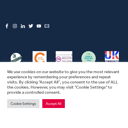
Facebook
Instagram
LinkedIn
Twitter
YouTube
Email
We use cookies on our website to give you the most relevant
experience by remembering your preferences and repeat
visits. By clicking “Accept All”, you consent to the use of ALL
the cookies. However, you may visit "Cookie Settings" to
© CFW 2026 ALL RIGHTS RESERVED
provide a controlled consent.
SEFYDLIAD CYMUNEDOL CYMRU YW ENW MASNACHU THE COMMUNITY
FOUNDATION IN WALES
Cookie Settings
Accept All
MAE SEFYDLIAD CYMUNEDOL CYMRU YN ELUSEN GOFRESTREDIG YN
LLOEGR A CHYMRU.
RHIF ELUSEN 1074655. RHIF SEFYDLIAD 03670680. RHIF TAW 311702747.
PREIFATRWYDD
|
TELERAU