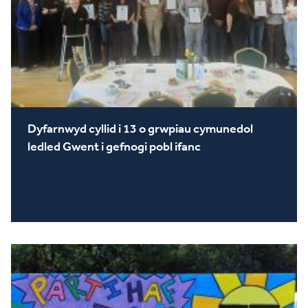
Dyfarnwyd cyllid i 13 o grwpiau cymunedol
ledled Gwent i gefnogi pobl ifanc