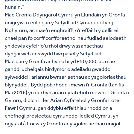
hunain.”
Mae Cronfa Ddyngarol Cymru yn Llundain yn Gronfa
unigryw a reolir gan y Sefydliad Cymunedol yng
Nghymru, ac mae’n enghraifft o’r effaith y gellir ei
chael pan fo corff corfforaethol neu fudiad aelodaeth
yn dewis cyfeirio’u rhoi drwy wasanaethau
dyngarwch unswydd bwrpasol y Sefydliad.
Mae gan y Gronfa ar hyn o bryd £50,000, ac mae
ganddi uchelgais hirdymor o adeiladu gwaddol
sylweddol i ariannu bwrsariaethau ac ysgoloriaethau
blynyddol. Bydd pob rhodd i mewn i’r Gronfa (tan fis
Mai 2016) yn derbyn arian cyfatebol i mewn i’r Gronfa i
Gymru, diolch i Her Arian Cyfatebol y Gronfa Loteri
Fawr i Gymru, gan ddyblu effeithiau rhoddion a
chefnogi prosiectau cymunedol ledled Cymru, yn
ogystal â ffocws y Gronfa ar ysgoloriaethau unigol.