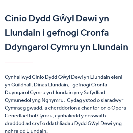
Cinio Dydd Gŵyl Dewi yn
Llundain i gefnogi Cronfa
Ddyngarol Cymru yn Llundain
Cynhaliwyd Cinio Dydd Gŵyl Dewi yn Llundain eleni
yn Guildhall, Dinas Llundain, i gefnogi Cronfa
Ddyngarol Cymru yn Llundain yn y Sefydliad
Cymunedol yng Nghymru. Gydag ystod o siaradwyr
Cymraeg gwadd, a cherddorion a chantorion o Opera
Cenedlaethol Cymru, cynhaliodd y noswaith
draddodiad cryf o ddathliadau Dydd Gŵyl Dewi yng
nghraidd Llundain.