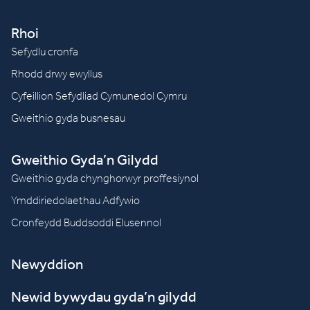
Rhoi
Sefydlu cronfa
Rhodd drwy ewyllus
Cyfeillion Sefydliad Cymunedol Cymru
Gweithio gyda busnesau
Gweithio Gyda’n Gilydd
Gweithio gyda chynghorwyr proffesiynol
Ymddiriedolaethau Adfywio
Cronfeydd Buddsoddi Elusennol
Newyddion
Newid bywydau gyda’n gilydd