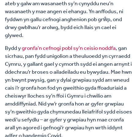
ateb y galw am wasanaeth sy’n cynyddu neu’n
wasanaeth y mae angen ei ehangu. Yn anffodus, ni
fyddwn yn gallu cefnogi anghenion pob grŵp, ond
drwy gwblhau’r arolwg, bydd eich llais yn cael ei
glywed.
Bydd y
gronfa’n cefnogi pobl sy’n ceisio noddfa
, gan
sicrhau, pan fydd unigolion a theuluoedd yn cyrraedd
Cymru, y gallant gael y cymorth sydd ei angen arnynt i
ddechrau’r broses o ailadeiladu eu bywydau. Mae hwn
yn bwynt pwysig, gan y dylai grwpiau sydd am wneud
cais i’r gronfa hon fod yn gweithio gyda ffoaduriaid a
cheiswyr lloches sy’n ffoi i Gymru i chwilio am
amddiffyniad. Nid yw’r gronfa hon ar gyfer grwpiau
sy’n gweithio gyda chymunedau lleiafrifol sydd eisoes
wedi’u sefydlu – ar gyfer y grwpiau hyn mae cronfa
arall yn agored i gefnogi’r grwpiau hyn wrth iddynt
adfer o bandemig Covid.