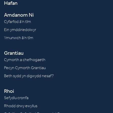
Hafan
Amdanom Ni
Cyfarfod â’n tîm
Ein ymddiriedolwyr
Ymunwch â’n tîm
Grantiau
Cymorth a chefnogaeth
Pecyn Cymorth Grantiau
Beth sydd yn digwydd nesaf?
Rhoi
Sefydlu cronfa
Rhodd drwy ewyllus