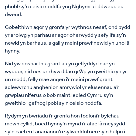
phobl sy’n ceisio noddfa yng Nghymru i ddweud eu
dweud.
Gobeithiwn agor y gronfa yr wythnos nesaf, ond bydd
yr arolwg yn parhau ar agor oherwydd y sefyllfa sy’n
newid yn barhaus, a gall y meini prawf newid yn unol â
hynny.
Nid yw dosbarthu grantiau yn gelfyddyd nac yn
wyddor, nid oes unrhyw ddau grŵp yn gweithio yn yr
un modd, felly mae angen i’r meini prawf grant
adlewyrchu anghenion amrywiol yr elusennau a’r
grwpiau niferus o bob maint ledled Cymru sy’n
gweithio i gefnogi pobl sy’n ceisio noddfa.
Rydym yn bwriadu i’r gronfa hon fodloni’r bylchau
mewn cyllid, boed hynny’n mynd i’r afael â meysydd
sy’n cael eu tanariannu’n sylweddol neu sy’n helpu i