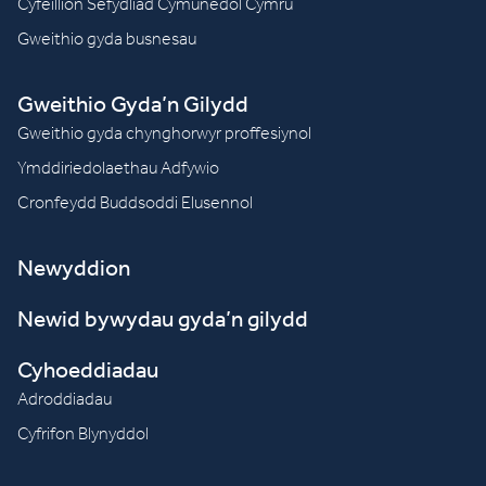
Cyfeillion Sefydliad Cymunedol Cymru
Gweithio gyda busnesau
Gweithio Gyda’n Gilydd
Gweithio gyda chynghorwyr proffesiynol
Ymddiriedolaethau Adfywio
Cronfeydd Buddsoddi Elusennol
Newyddion
Newid bywydau gyda’n gilydd
Cyhoeddiadau
Adroddiadau
Cyfrifon Blynyddol