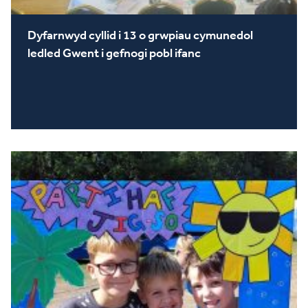
Dyfarnwyd cyllid i 13 o grwpiau cymunedol
ledled Gwent i gefnogi pobl ifanc