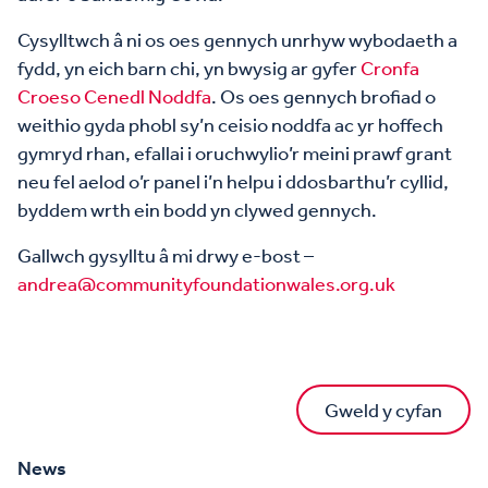
Cysylltwch â ni os oes gennych unrhyw wybodaeth a
fydd, yn eich barn chi, yn bwysig ar gyfer
Cronfa
Croeso Cenedl Noddfa
. Os oes gennych brofiad o
weithio gyda phobl sy’n ceisio noddfa ac yr hoffech
gymryd rhan, efallai i oruchwylio’r meini prawf grant
neu fel aelod o’r panel i’n helpu i ddosbarthu’r cyllid,
byddem wrth ein bodd yn clywed gennych.
Gallwch gysylltu â mi drwy e-bost –
andrea@communityfoundationwales.org.uk
Gweld y cyfan
News