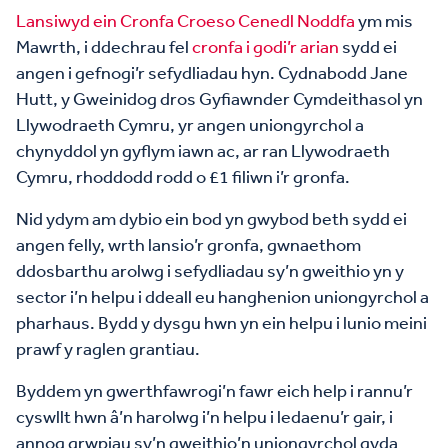
Lansiwyd ein Cronfa Croeso Cenedl Noddfa
ym mis
Mawrth, i ddechrau fel
cronfa i godi’r arian
sydd ei
angen i gefnogi’r sefydliadau hyn. Cydnabodd Jane
Hutt, y Gweinidog dros Gyfiawnder Cymdeithasol yn
Llywodraeth Cymru, yr angen uniongyrchol a
chynyddol yn gyflym iawn ac, ar ran Llywodraeth
Cymru, rhoddodd rodd o £1 filiwn i’r gronfa.
Nid ydym am dybio ein bod yn gwybod beth sydd ei
angen felly, wrth lansio’r gronfa, gwnaethom
ddosbarthu arolwg i sefydliadau sy’n gweithio yn y
sector i’n helpu i ddeall eu hanghenion uniongyrchol a
pharhaus. Bydd y dysgu hwn yn ein helpu i lunio meini
prawf y raglen grantiau.
Byddem yn gwerthfawrogi’n fawr eich help i rannu’r
cyswllt hwn â’n harolwg i’n helpu i ledaenu’r gair, i
annog grwpiau sy’n gweithio’n uniongyrchol gyda