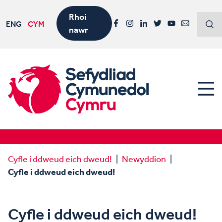
Rhoi
ENG
CYM
nawr
Facebook
Instagram
LinkedIn
Twitter
YouTube
Email
Cyfle i ddweud eich dweud!
Newyddion
Cyfle i ddweud eich dweud!
Cyfle i ddweud eich dweud!