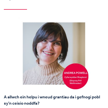
A allwch ein helpu i wneud grantiau da i gefnogi pobl
sy’n ceisio noddfa?