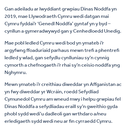
Gan adeiladu ar lwyddiant grwpiau Dinas Noddfa yn
2019, mae Llywodraeth Cymru wedi datgan mai
Cymru fyddai’r ‘Genedl Noddfa’ gyntaf yn y byd –
cynllun a gymeradwywyd gan y Cenhedloedd Unedig.
Mae pobl ledled Cymru wedi bod yn ymateb i’r
argyfwng ffoaduriaid parhaus mewn trefi a phentrefi
ledled y wlad, gan sefydlu cynlluniau sy’n cynnig
cymorth a chefnogaeth i’r rhai sy’n ceisio noddfa yng
Nghymru.
Mewn ymateb i’r creithiau diweddar yn Affganistan ac
yn fwy diweddar yr Wcráin, roedd Sefydliad
Cymunedol Cymru am wneud mwy i helpu grwpiau fel
Dinas Noddfa a sefydliadau eraill sy’n gweithio gyda
phobl sydd wedi’u dadleoli gan wrthdaro a/neu
erledigaeth sydd wedi neu ar fin cyrraedd Cymru.