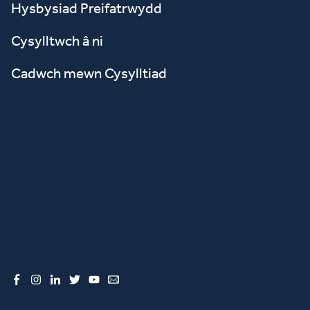
Hysbysiad Preifatrwydd
Cysylltwch â ni
Cadwch mewn Cysylltiad
Facebook
Instagram
LinkedIn
Twitter
YouTube
Email