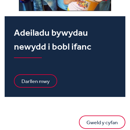
Adeiladu bywydau
newydd i bobl ifanc
Darllen mwy
Gweld y cyfan