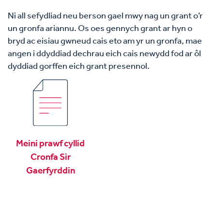
Ni all sefydliad neu berson gael mwy nag un grant o’r
un gronfa ariannu. Os oes gennych grant ar hyn o
bryd ac eisiau gwneud cais eto am yr un gronfa, mae
angen i ddyddiad dechrau eich cais newydd fod ar ôl
dyddiad gorffen eich grant presennol.
Meini prawf cyllid
Cronfa Sir
Gaerfyrddin