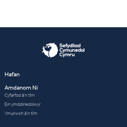
Hafan
Amdanom Ni
Cyfarfod â’n tîm
Ein ymddiriedolwyr
Ymunwch â’n tîm