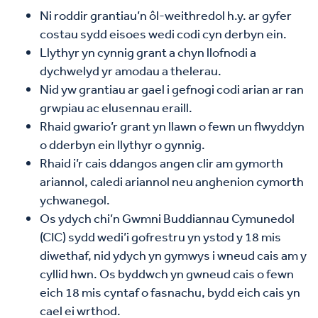
Ni roddir grantiau’n ôl-weithredol h.y. ar gyfer
costau sydd eisoes wedi codi cyn derbyn ein.
Llythyr yn cynnig grant a chyn llofnodi a
dychwelyd yr amodau a thelerau.
Nid yw grantiau ar gael i gefnogi codi arian ar ran
grwpiau ac elusennau eraill.
Rhaid gwario’r grant yn llawn o fewn un flwyddyn
o dderbyn ein llythyr o gynnig.
Rhaid i’r cais ddangos angen clir am gymorth
ariannol, caledi ariannol neu anghenion cymorth
ychwanegol.
Os ydych chi’n Gwmni Buddiannau Cymunedol
(CIC) sydd wedi’i gofrestru yn ystod y 18 mis
diwethaf, nid ydych yn gymwys i wneud cais am y
cyllid hwn. Os byddwch yn gwneud cais o fewn
eich 18 mis cyntaf o fasnachu, bydd eich cais yn
cael ei wrthod.