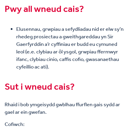
Pwy all wneud cais?
Elusennau, grwpiau a sefydliadau nid er elw sy’n
rhedeg prosiectau a gweithgareddau yn Sir
Gaerfyrddin a’r cyffiniau er budd eu cymuned
leol (e.e. clybiau ar ôl ysgol, grwpiau ffermwyr
ifanc, clybiau cinio, caffis cofio, gwasanaethau
cyfeillio ac ati).
Sut i wneud cais?
Rhaid i bob ymgeisydd gwblhau ffurflen gais sydd ar
gael ar ein gwefan.
Cofiwch: