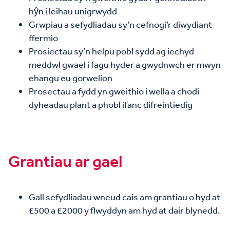
hŷn i leihau unigrwydd
Grwpiau a sefydliadau sy’n cefnogi’r diwydiant
ffermio
Prosiectau sy’n helpu pobl sydd ag iechyd
meddwl gwael i fagu hyder a gwydnwch er mwyn
ehangu eu gorwelion
Prosectau a fydd yn gweithio i wella a chodi
dyheadau plant a phobl ifanc difreintiedig
Grantiau ar gael
Gall sefydliadau wneud cais am grantiau o hyd at
£500 a £2000 y flwyddyn am hyd at dair blynedd.