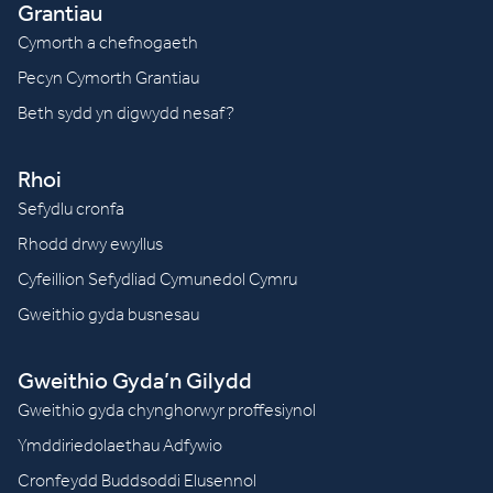
Grantiau
Cymorth a chefnogaeth
Pecyn Cymorth Grantiau
Beth sydd yn digwydd nesaf?
Rhoi
Sefydlu cronfa
Rhodd drwy ewyllus
Cyfeillion Sefydliad Cymunedol Cymru
Gweithio gyda busnesau
Gweithio Gyda’n Gilydd
Gweithio gyda chynghorwyr proffesiynol
Ymddiriedolaethau Adfywio
Cronfeydd Buddsoddi Elusennol