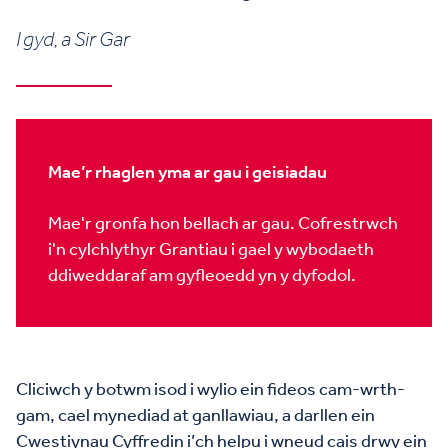
I gyd, a Sir Gar
Mae’r rhaglen yma ar gau i geisiadau
Mae'r gronfa hon bellach ar gau. Cofrestrwch
i'n cylchlythyr Grantiau i gael y wybodaeth
ddiweddaraf am gyfleoedd yn y dyfodol.
Cliciwch y botwm isod i wylio ein fideos cam-wrth-
gam, cael mynediad at ganllawiau, a darllen ein
Cwestiynau Cyffredin i’ch helpu i wneud cais drwy ein