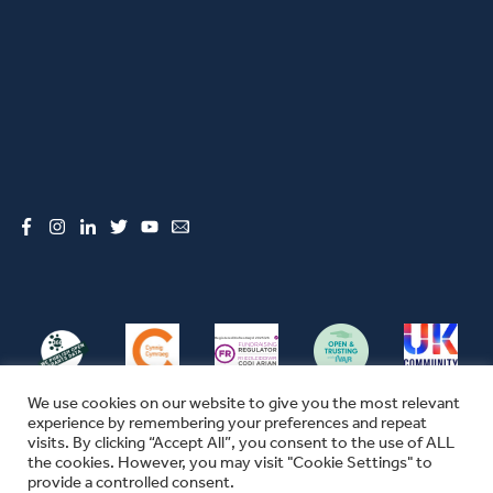
Facebook
Instagram
LinkedIn
Twitter
YouTube
Email
We use cookies on our website to give you the most relevant
experience by remembering your preferences and repeat
visits. By clicking “Accept All”, you consent to the use of ALL
the cookies. However, you may visit "Cookie Settings" to
© CFW 2026 ALL RIGHTS RESERVED
provide a controlled consent.