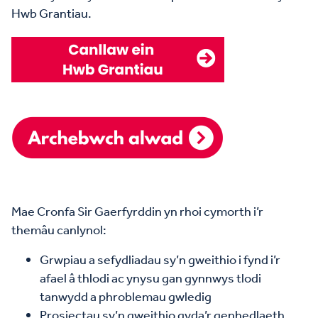
Hwb Grantiau.
Mae Cronfa Sir Gaerfyrddin yn rhoi cymorth i’r
themâu canlynol:
Grwpiau a sefydliadau sy’n gweithio i fynd i’r
afael â thlodi ac ynysu gan gynnwys tlodi
tanwydd a phroblemau gwledig
Prosiectau sy’n gweithio gyda’r genhedlaeth