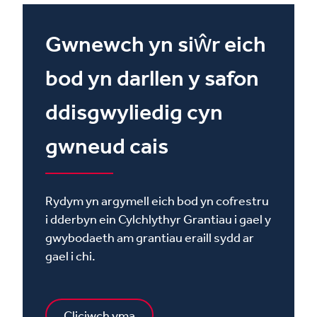
Gwnewch yn siŵr eich
bod yn darllen y safon
ddisgwyliedig cyn
gwneud cais
Rydym yn argymell eich bod yn cofrestru
i dderbyn ein Cylchlythyr Grantiau i gael y
gwybodaeth am grantiau eraill sydd ar
gael i chi.
Cliciwch yma