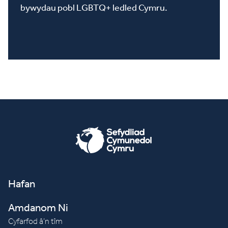
bywydau pobl LGBTQ+ ledled Cymru.
Hafan
Amdanom Ni
Cyfarfod â’n tîm