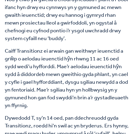
ifanc hyn drwy eu cynnwys yn y gymuned ac mewn
gwaith ieuenctid; drwy eu hannog i gymryd rhan
mewn prosiectau lleol a gwirfoddoli, yn ogystal â
chefnogi eu cyfnod pontio i’r ysgol uwchradd drwy
system cyfaill neu ‘buddy’.
Caiff Transitionz ei arwain gan weithwyr ieuenctid a
grŵp o aelodau ieuenctid hŷn rhwng 11 ac 16 oed
sydd wedi’u hyfforddi. Mae’r aelodau ieuenctid hŷn
sydd â diddordeb mewn gweithio gyda phlant, yn cael
y cyfle i gael hyfforddiant, dysgu sgiliau newydd a dod
yn fentoriaid. Mae’r sgiliau hyn yn hollbwysig yn y
gymuned hon gan fod swyddi’n brin a’r gystadleuaeth
yn ffyrnig.
Dywedodd T, sy’n 14 oed, pan ddechreuodd gyda
Transitionz, roedd hi’n swil ac yn bryderus. Ers hynny,
mae wedi magu hyder, ymgymryd â rôl ‘cyfaill’, helpu