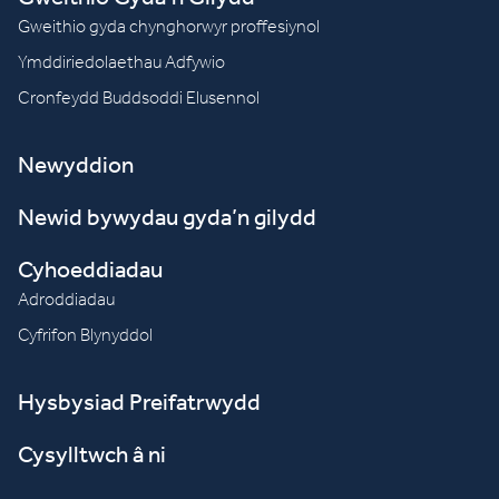
Gweithio gyda chynghorwyr proffesiynol
Ymddiriedolaethau Adfywio
Cronfeydd Buddsoddi Elusennol
Newyddion
Newid bywydau gyda’n gilydd
Cyhoeddiadau
Adroddiadau
Cyfrifon Blynyddol
Hysbysiad Preifatrwydd
Cysylltwch â ni