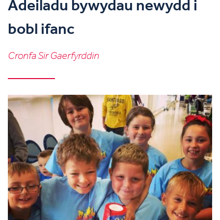
Adeiladu bywydau newydd i
bobl ifanc
Cronfa Sir Gaerfyrddin