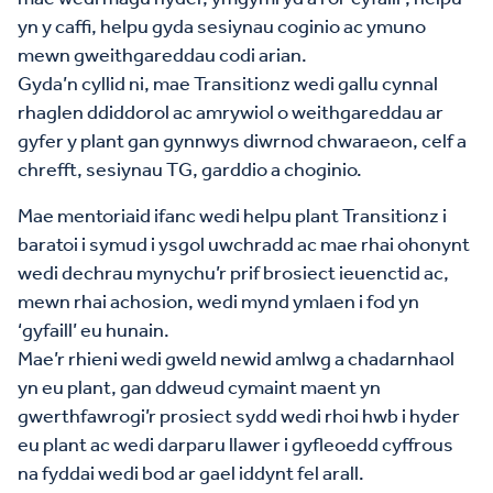
yn y caffi, helpu gyda sesiynau coginio ac ymuno
mewn gweithgareddau codi arian.
Gyda’n cyllid ni, mae Transitionz wedi gallu cynnal
rhaglen ddiddorol ac amrywiol o weithgareddau ar
gyfer y plant gan gynnwys diwrnod chwaraeon, celf a
chrefft, sesiynau TG, garddio a choginio.
Mae mentoriaid ifanc wedi helpu plant Transitionz i
baratoi i symud i ysgol uwchradd ac mae rhai ohonynt
wedi dechrau mynychu’r prif brosiect ieuenctid ac,
mewn rhai achosion, wedi mynd ymlaen i fod yn
‘gyfaill’ eu hunain.
Mae’r rhieni wedi gweld newid amlwg a chadarnhaol
yn eu plant, gan ddweud cymaint maent yn
gwerthfawrogi’r prosiect sydd wedi rhoi hwb i hyder
eu plant ac wedi darparu llawer i gyfleoedd cyffrous
na fyddai wedi bod ar gael iddynt fel arall.