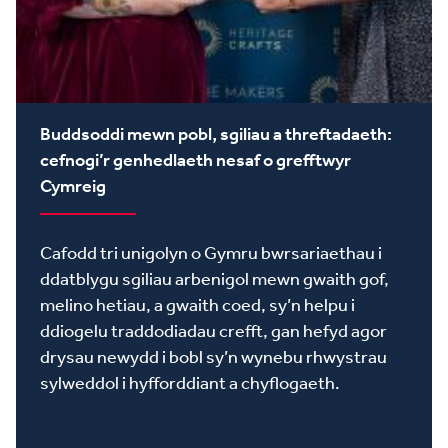
Buddsoddi mewn pobl, sgiliau a threftadaeth:
cefnogi’r genhedlaeth nesaf o grefftwyr
Cymreig
Cafodd tri unigolyn o Gymru bwrsariaethau i
ddatblygu sgiliau arbenigol mewn gwaith gof,
melino hetiau, a gwaith coed, sy’n helpu i
ddiogelu traddodiadau crefft, gan hefyd agor
drysau newydd i bobl sy’n wynebu rhwystrau
sylweddol i hyfforddiant a chyflogaeth.