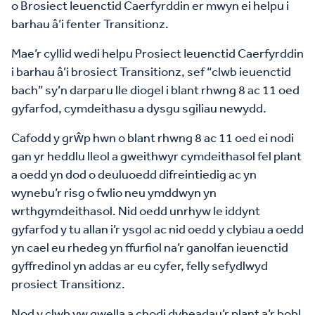
o Brosiect Ieuenctid Caerfyrddin er mwyn ei helpu i
barhau â’i fenter Transitionz.
Mae’r cyllid wedi helpu Prosiect Ieuenctid Caerfyrddin
i barhau â’i brosiect Transitionz, sef “clwb ieuenctid
bach” sy’n darparu lle diogel i blant rhwng 8 ac 11 oed
gyfarfod, cymdeithasu a dysgu sgiliau newydd.
Cafodd y grŵp hwn o blant rhwng 8 ac 11 oed ei nodi
gan yr heddlu lleol a gweithwyr cymdeithasol fel plant
a oedd yn dod o deuluoedd difreintiedig ac yn
wynebu’r risg o fwlio neu ymddwyn yn
wrthgymdeithasol. Nid oedd unrhyw le iddynt
gyfarfod y tu allan i’r ysgol ac nid oedd y clybiau a oedd
yn cael eu rhedeg yn ffurfiol na’r ganolfan ieuenctid
gyffredinol yn addas ar eu cyfer, felly sefydlwyd
prosiect Transitionz.
Nod y clwb yw gwella a chodi dyheadau’r plant a’r bobl