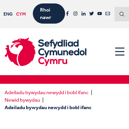
Rhoi
ENG
CYM
nawr
Facebook
Instagram
LinkedIn
Twitter
YouTube
Email
Adeiladu bywydau newydd i bobl ifanc
Newid bywydau
Adeiladu bywydau newydd i bobl ifanc