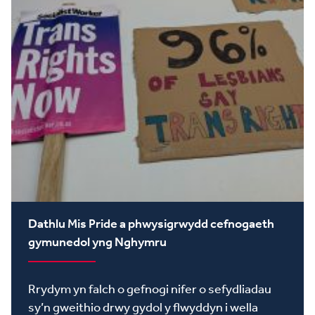
Dathlu Mis Pride a phwysigrwydd cefnogaeth
gymunedol yng Nghymru
Rrydym yn falch o gefnogi nifer o sefydliadau
sy’n gweithio drwy gydol y flwyddyn i wella