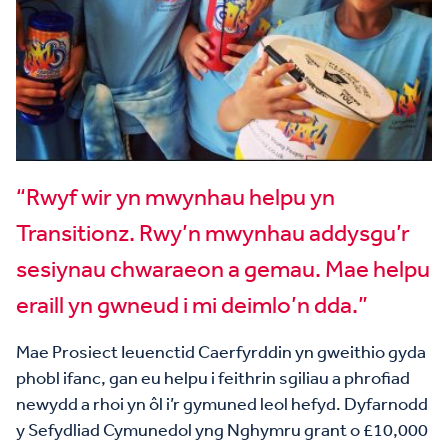
“Rwyf wir yn mwynhau helpu yn
Transitionz. Rwy’n mwynhau addysgu’r
sesiynau chwaraeon a gemau. Mae helpu
eraill yn gwneud i mi deimlo’n dda.”
Mae Prosiect Ieuenctid Caerfyrddin yn gweithio gyda
phobl ifanc, gan eu helpu i feithrin sgiliau a phrofiad
newydd a rhoi yn ôl i’r gymuned leol hefyd. Dyfarnodd
y Sefydliad Cymunedol yng Nghymru grant o £10,000