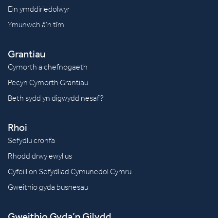
Ein ymddiriedolwyr
Ymunwch â’n tîm
Grantiau
Cymorth a chefnogaeth
Pecyn Cymorth Grantiau
Beth sydd yn digwydd nesaf?
Rhoi
Sefydlu cronfa
Rhodd drwy ewyllus
Cyfeillion Sefydliad Cymunedol Cymru
Gweithio gyda busnesau
Gweithio Gyda’n Gilydd