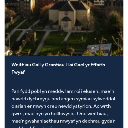
Weithiau Gall y Grantiau Llai Gael yr Effaith
Fwyaf
Pan fydd pobl yn meddwl am roi i elusen, mae’n
hawdd dychmygu bod angen symiau sylweddol
o arian er mwyn creu newid ystyrlon. Ac wrth
gwrs, mae hyn yn hollbwysig. Ond weithiau,
mae’r gwahaniaethau mwyaf yn dechrau gyda’r