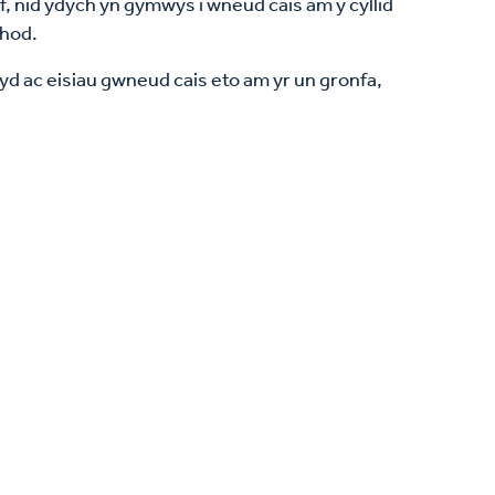
 nid ydych yn gymwys i wneud cais am y cyllid
thod.
yd ac eisiau gwneud cais eto am yr un gronfa,