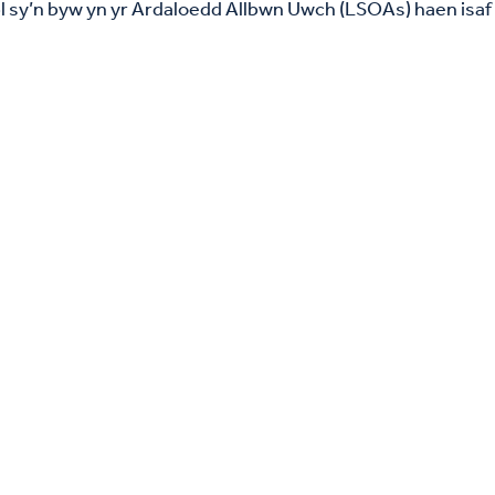
 sy’n byw yn yr Ardaloedd Allbwn Uwch (LSOAs) haen isaf fe