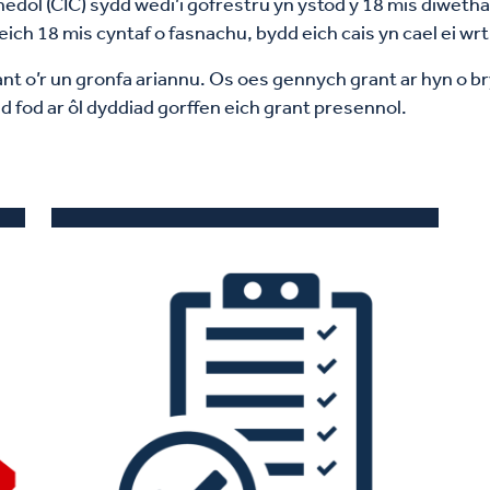
l (CIC) sydd wedi’i gofrestru yn ystod y 18 mis diwethaf,
ch 18 mis cyntaf o fasnachu, bydd eich cais yn cael ei wr
ant o’r un gronfa ariannu. Os oes gennych grant ar hyn o br
 fod ar ôl dyddiad gorffen eich grant presennol.