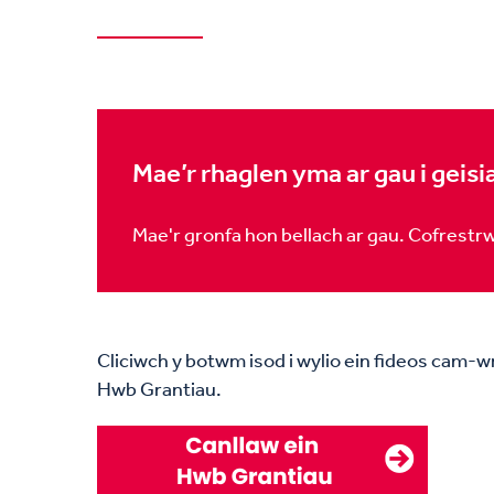
Mae’r rhaglen yma ar gau i geis
Mae'r gronfa hon bellach ar gau. Cofrestrw
Cliciwch y botwm isod i wylio ein fideos cam-w
Hwb Grantiau.