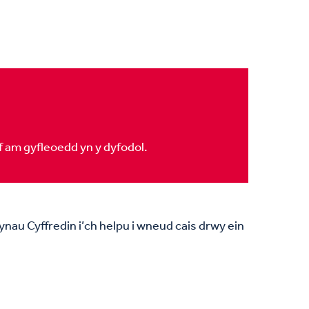
f am gyfleoedd yn y dyfodol.
ynau Cyffredin i’ch helpu i wneud cais drwy ein