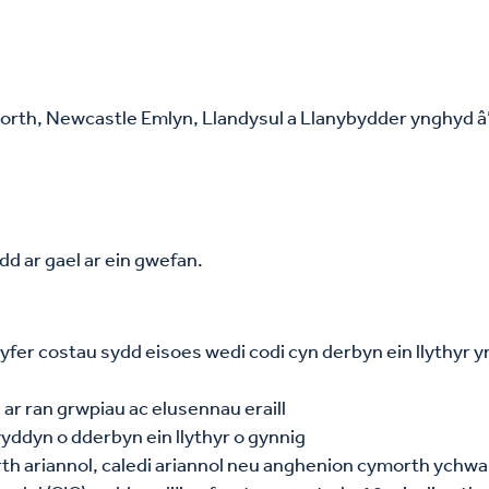
porth, Newcastle Emlyn, Llandysul a Llanybydder ynghyd â’
dd ar gael ar ein gwefan.
 gyfer costau sydd eisoes wedi codi cyn derbyn ein llythyr y
n ar ran grwpiau ac elusennau eraill
wyddyn o dderbyn ein llythyr o gynnig
orth ariannol, caledi ariannol neu anghenion cymorth ychw