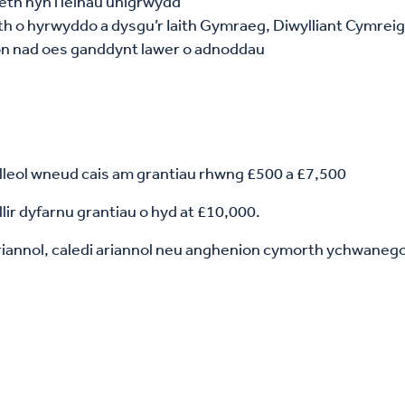
eth hŷn i leihau unigrwydd
ith o hyrwyddo a dysgu’r Iaith Gymraeg, Diwylliant Cymre
on nad oes ganddynt lawer o adnoddau
leol wneud cais am grantiau rhwng £500 a £7,500
llir dyfarnu grantiau o hyd at £10,000.
ariannol, caledi ariannol neu anghenion cymorth ychwanego