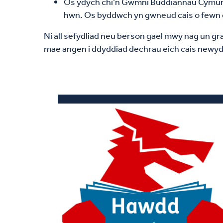
Os ydych chi’n Gwmni Buddiannau Cymunedo
hwn. Os byddwch yn gwneud cais o fewn ei
Ni all sefydliad neu berson gael mwy nag un gr
mae angen i ddyddiad dechrau eich cais newydd