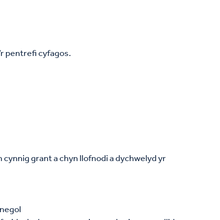
r pentrefi cyfagos.
n cynnig grant a chyn llofnodi a dychwelyd yr
anegol