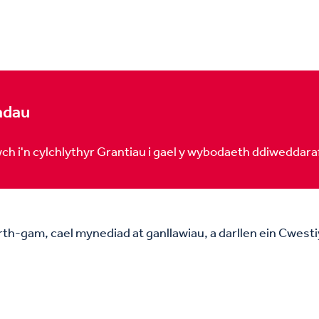
iadau
ch i'n cylchlythyr Grantiau i gael y wybodaeth ddiweddara
rth-gam, cael mynediad at ganllawiau, a darllen ein Cwesti