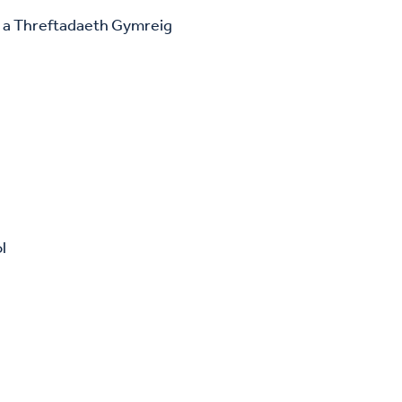
ig a Threftadaeth Gymreig
l