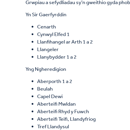
Grwpiau a sefydliadau sy’n gweithio gyda phobl
Yn Sir Gaerfyrddin
Cenarth
Cynwyl Elfed 1
Llanfihangel ar Arth 1 a 2
Llangeler
Llanybydder 1 a 2
Yng Ngheredigion
Aberporth 1 a 2
Beulah
Capel Dewi
Aberteifi Mwldan
Aberteifi Rhyd y Fuwch
Aberteifi Teifi, Llandyfriog
Tref Llandysul