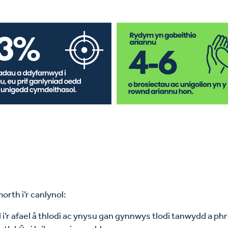
rth i’r canlynol:
d i’r afael â thlodi ac ynysu gan gynnwys tlodi tanwydd a 