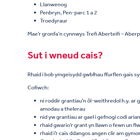
Llanwenog
Penbryn, Pen-parc 1 a 2
Troedyraur
Mae’r gronfa’n cynnwys Trefi Aberteifi – Aber
Sut i wneud cais?
Rhaid i bob ymgeisydd gwblhau ffurflen gais sy
Cofiwch:
ni roddir grantiau’n ôl-weithredol h.y. ar
amodau a thelerau
nid yw grantiau ar gael i gefnogi codi aria
rhaid gwario’r grant yn llawn o fewn un fl
rhaid i’r cais ddangos angen clir am gym