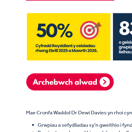
Mae Cronfa Waddol Dr Dewi Davies yn rhoi cymo
Grwpiau a sefydliadau sy’n gweithio i fyn