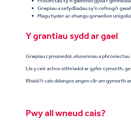
Prosiectau sy’n gweithio gyda’r genhedla
Grwpiau a sefydliadau sy’n cefnogi’r gwa
Magu hyder ac ehangu gorwelion unigoli
Y grantiau sydd ar gael
Grwpiau cymunedol, elusennau a phrosiectau l
Lle y ceir achos eithriadol ar gyfer cymorth, ge
Rhaid i’r cais ddangos angen clir am gymorth 
Pwy all wneud cais?