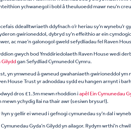
teithion ychwanegol i bobl â theuluoedd mawr neu’n creu p
, cefais ddealltwriaeth ddyfnach o’r heriau sy’n wynebu’r
deron gwirioneddol, dybryd sy’n effeithio ar ein cymdogio
wer, ac mae’n galonogol gweld sefydliadau fel Raven Hous
yddion gwych bod Ymddiriedolaeth Raven House wedi derby
 Gilydd
gan Sefydliad Cymunedol Cymru.
st, yn ymwneud â gwneud gwahaniaeth gwirioneddol ym my
ven House Trust yr adnoddau sydd eu hangen arnynt i barh
codwyd dros £1.3m mewn rhoddion i
apêl Ein Cymunedau Gy
n mewn ychydig llai na thair awr (sesiwn brysur!).
’r hyn y gellir ei wneud i gefnogi cymunedau sy’n dal i wyn
n Cymunedau Gyda’n Gilydd yn ailagor. Rydym wrthi’n chwi