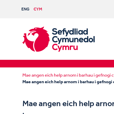
ENG
CYM
Mae angen eich help arnom i barhau i gefnog
Mae angen eich help arnom i barhau i gefno
Mae angen eich help arno