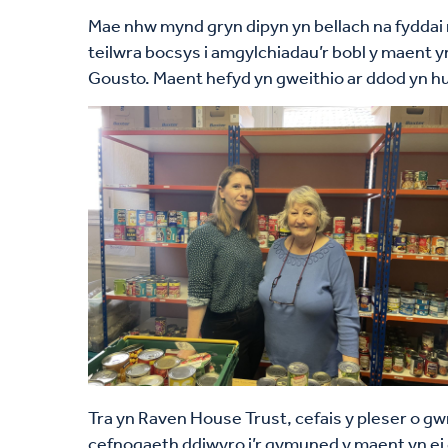
Mae nhw mynd gryn dipyn yn bellach na fyddai 
teilwra bocsys i amgylchiadau’r bobl y maent y
Gousto. Maent hefyd yn gweithio ar ddod yn hun
Tra yn Raven House Trust, cefais y pleser o gw
cefnogaeth ddiwyro i’r gymuned y maent yn ei