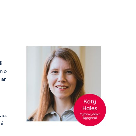
i
n o
 ar
i
nau.
oi