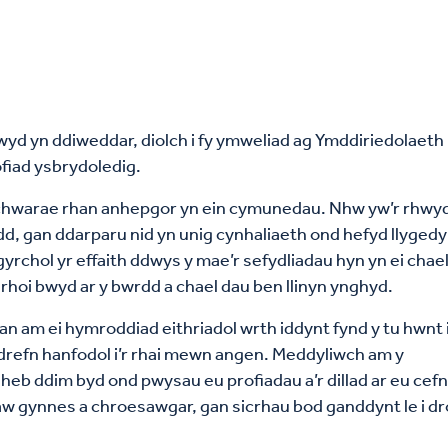
bwyd yn ddiweddar, diolch i fy ymweliad ag Ymddiriedolaeth
iad ysbrydoledig.
 chwarae rhan anhepgor yn ein cymunedau. Nhw yw’r rhwyd
d, gan ddarparu nid yn unig cynhaliaeth ond hefyd llygedy
yrchol yr effaith ddwys y mae’r sefydliadau hyn yn ei chael
 rhoi bwyd ar y bwrdd a chael dau ben llinyn ynghyd.
n am ei hymroddiad eithriadol wrth iddynt fynd y tu hwnt 
refn hanfodol i’r rhai mewn angen. Meddyliwch am y
heb ddim byd ond pwysau eu profiadau a’r dillad ar eu cef
w gynnes a chroesawgar, gan sicrhau bod ganddynt le i dr