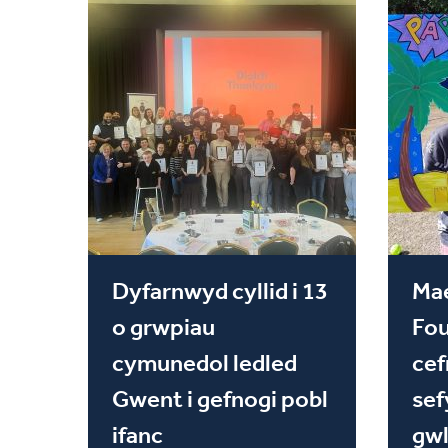
Dyfarnwyd cyllid i 13
Mae
o grwpiau
Fou
cymunedol ledled
cef
Gwent i gefnogi pobl
sef
ifanc
gwl