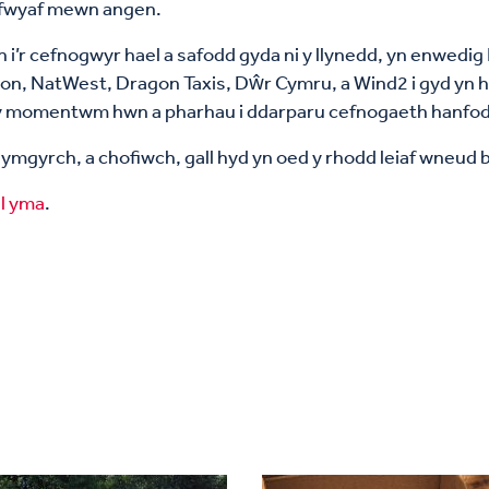
d fwyaf mewn angen.
ch i’r cefnogwyr hael a safodd gyda ni y llynedd, yn enwe
, NatWest, Dragon Taxis, Dŵr Cymru, a Wind2 i gyd yn ha
r y momentwm hwn a pharhau i ddarparu cefnogaeth hanfod
ymgyrch, a chofiwch, gall hyd yn oed y rhodd leiaf wneud 
êl yma
.