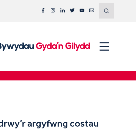
Facebook
Instagram
LinkedIn
Twitter
YouTube
Email
 drwy’r argyfwng costau