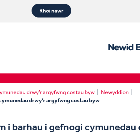
Rhoi nawr
i cymunedau drwy’r argyfwng costau byw
Newyddion
gi cymunedau drwy’r argyfwng costau byw
m i barhau i gefnogi cymunedau