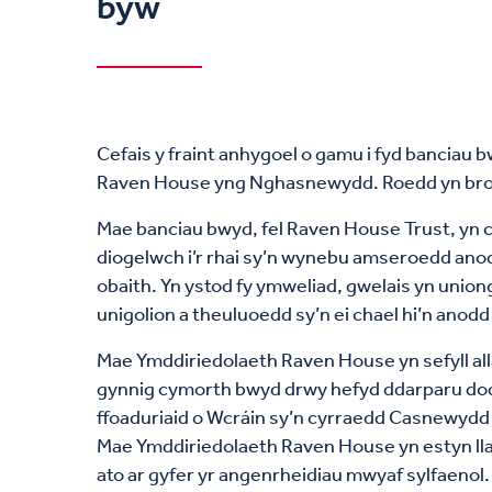
byw
Cefais y fraint anhygoel o gamu i fyd banciau 
Raven House yng Nghasnewydd. Roedd yn brof
Mae banciau bwyd, fel Raven House Trust, yn
diogelwch i’r rhai sy’n wynebu amseroedd anod
obaith. Yn ystod fy ymweliad, gwelais yn uniong
unigolion a theuluoedd sy’n ei chael hi’n anodd
Mae Ymddiriedolaeth Raven House yn sefyll alla
gynnig cymorth bwyd drwy hefyd ddarparu dod
ffoaduriaid o Wcráin sy’n cyrraedd Casnewydd 
Mae Ymddiriedolaeth Raven House yn estyn lla
ato ar gyfer yr angenrheidiau mwyaf sylfaenol.