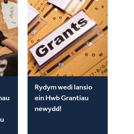
Rydym wedi lansio
hau
ein Hwb Grantiau
newydd!
u