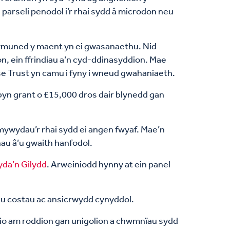
arseli penodol i’r rhai sydd â microdon neu
 gymuned y maent yn ei gwasanaethu. Nid
n, ein ffrindiau a’n cyd-ddinasyddion. Mae
e Trust yn camu i fyny i wneud gwahaniaeth.
n grant o £15,000 dros dair blynedd gan
wydau’r rhai sydd ei angen fwyaf. Mae’n
au â’u gwaith hanfodol.
da’n Gilydd
. Arweiniodd hynny at ein panel
ebu costau ac ansicrwydd cynyddol.
lio am roddion gan unigolion a chwmnïau sydd