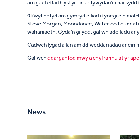
am gael effaith ystyrlon ar fywydau’r rhai syd
0Rwyf hefyd am gymryd eiliad i fynegi ein diol
Steve Morgan, Moondance, Waterloo Foundation
wahaniaeth. Gyda’n gilydd, gallwn adeiladu a
Cadwch lygad allan am ddiweddariadau ar ein h
Gallwch
ddarganfod mwy a chyfrannu at yr ap
News