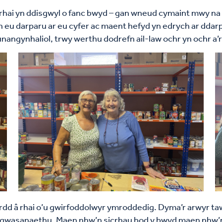
rhai yn ddisgwyl o fanc bwyd – gan wneud cymaint mwy na p
n eu darparu ar eu cyfer ac maent hefyd yn edrych ar ddarp
angynhaliol, trwy werthu dodrefn ail-law ochr yn ochr a’r
rdd â rhai o’u gwirfoddolwyr ymroddedig. Dyma’r arwyr taw
 gwasanaethu. Maen nhw’n sicrhau bod y bwyd maen nhw’n