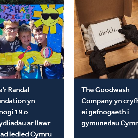
’r Randal
The Goodwash
ndation yn
Company yn cryf
nogi 19 o
ei gefnogaeth i
ydliadau ar llawr
gymunedau Cymr
ad ledled Cymru