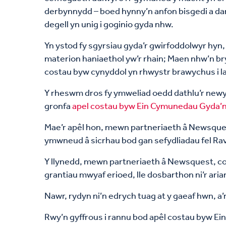
derbynnydd – boed hynny’n anfon bisgedi a dan
degell yn unig i goginio gyda nhw.
Yn ystod fy sgyrsiau gyda’r gwirfoddolwyr hyn
materion haniaethol yw’r rhain; Maen nhw’n bry
costau byw cynyddol yn rhwystr brawychus i la
Y rheswm dros fy ymweliad oedd dathlu’r new
gronfa
apel costau byw Ein Cymunedau Gyda’n
Mae’r apêl hon, mewn partneriaeth â Newsque
ymwneud â sicrhau bod gan sefydliadau fel Ra
Y llynedd, mewn partneriaeth â Newsquest, 
grantiau mwyaf erioed, lle dosbarthon ni’r aria
Nawr, rydyn ni’n edrych tuag at y gaeaf hwn, a
Rwy’n gyffrous i rannu bod apêl costau byw Ei