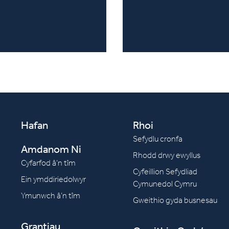
Hafan
Rhoi
Sefydlu cronfa
Amdanom Ni
Rhodd drwy ewyllus
Cyfarfod â’n tîm
Cyfeillion Sefydliad
Ein ymddiriedolwyr
Cymunedol Cymru
Ymunwch â’n tîm
Gweithio gyda busnesau
Grantiau