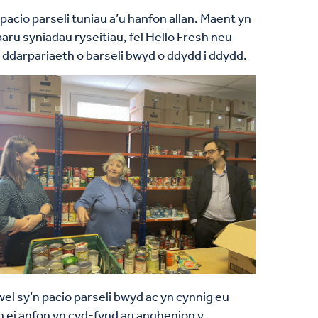
acio parseli tuniau a’u hanfon allan. Maent yn
aru syniadau ryseitiau, fel Hello Fresh neu
 ddarpariaeth o barseli bwyd o ddydd i ddydd.
el sy’n pacio parseli bwyd ac yn cynnig eu
 ei anfon yn cyd-fynd ag anghenion y