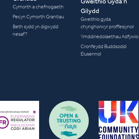
Gweithio Gyda’n
Cymorth a chefnogaeth
Gilydd
Pecyn Cymorth Grantiau
Gweithio gyda
Beth sydd yn digwydd
chynghorwyr proffesiynol
nesaf?
Ymddiriedolaethau Adfywio
Cronfeydd Buddsoddi
Elusennol