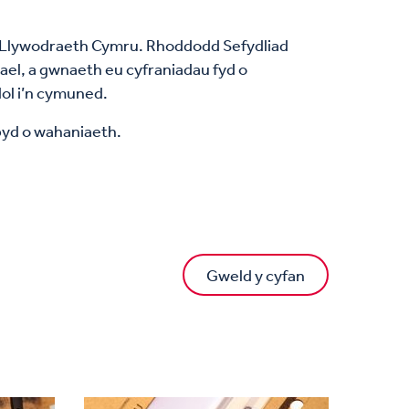
dig Llywodraeth Cymru. Rhoddodd Sefydliad
el, a gwnaeth eu cyfraniadau fyd o
ol i’n cymuned.
byd o wahaniaeth.
Gweld y cyfan