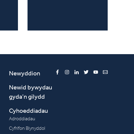
Newyddion
Facebook
Instagram
LinkedIn
Twitter
YouTube
Email
Newid bywydau
gyda’n gilydd
Cyhoeddiadau
Adroddiadau
Cyfrifon Blynyddol