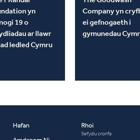
ndation yn
Company yn cryf
nogi 19 o
ei gefnogaeth i
ydliadau ar llawr
gymunedau Cymr
ad ledled Cymru
Hafan
Rhoi
Sefydlu cronfa
Amdanom Ni