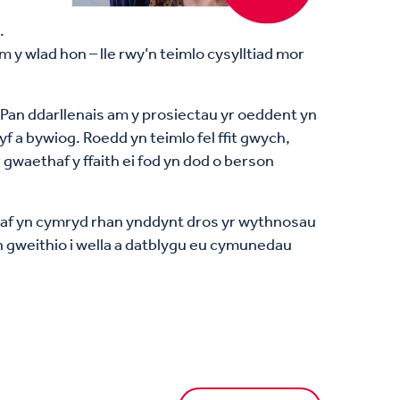
.
y wlad hon – lle rwy’n teimlo cysylltiad mor
. Pan ddarllenais am y prosiectau yr oeddent yn
a bywiog. Roedd yn teimlo fel ffit gwych,
 gwaethaf y ffaith ei fod yn dod o berson
yddaf yn cymryd rhan ynddynt dros yr wythnosau
’n gweithio i wella a datblygu eu cymunedau