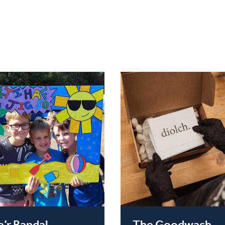
’r Randal
The Goodwash