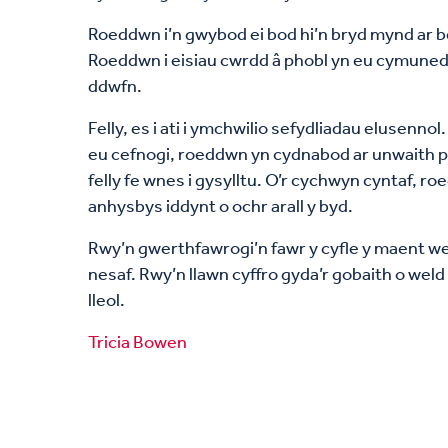
Roeddwn i’n gwybod ei bod hi’n bryd mynd ar 
Roeddwn i eisiau cwrdd â phobl yn eu cymunedau
ddwfn.
Felly, es i ati i ymchwilio sefydliadau elusenn
eu cefnogi, roeddwn yn cydnabod ar unwaith p
felly fe wnes i gysylltu. O’r cychwyn cyntaf, r
anhysbys iddynt o ochr arall y byd.
Rwy’n gwerthfawrogi’n fawr y cyfle y maent wed
nesaf. Rwy’n llawn cyffro gyda’r gobaith o wel
lleol.
Tricia Bowen