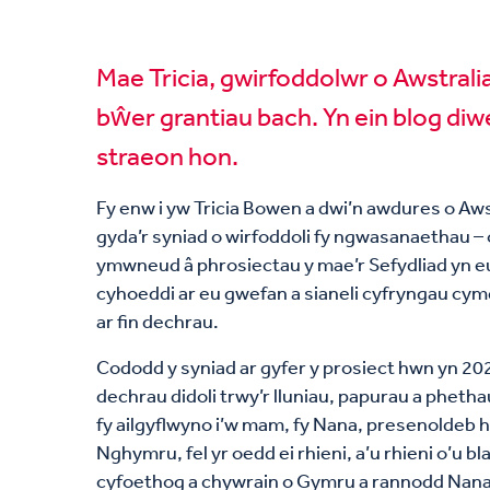
Mae Tricia, gwirfoddolwr o Awstrali
bŵer grantiau bach. Yn ein blog diw
straeon hon.
Fy enw i yw Tricia Bowen a dwi’n awdures o Aw
gyda’r syniad o wirfoddoli fy ngwasanaethau – 
ymwneud â phrosiectau y mae’r Sefydliad yn e
cyhoeddi ar eu gwefan a sianeli cyfryngau cy
ar fin dechrau.
Cododd y syniad ar gyfer y prosiect hwn yn 2
dechrau didoli trwy’r lluniau, papurau a phetha
fy ailgyflwyno i’w mam, fy Nana, presenoldeb
Nghymru, fel yr oedd ei rhieni, a’u rhieni o’u 
cyfoethog a chywrain o Gymru a rannodd Nana