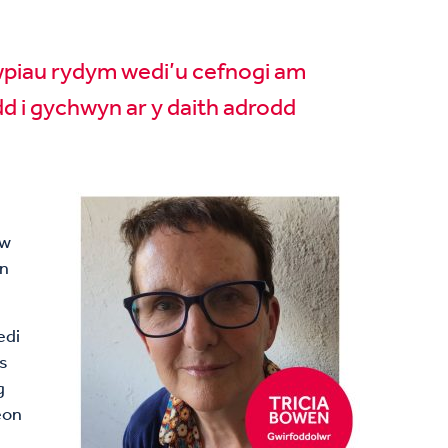
rwpiau rydym wedi’u cefnogi am
d i gychwyn ar y daith adrodd
’w
on
edi
is
g
eon