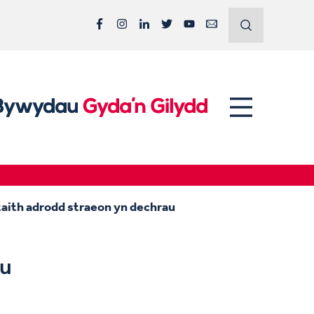
Facebook
Instagram
LinkedIn
Twitter
YouTube
Email
aith adrodd straeon yn dechrau
au