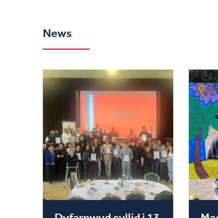
News
Dyfarnwyd cyllid i 13
Mae