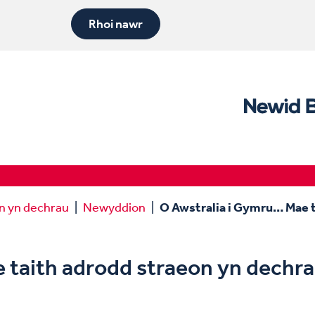
Rhoi nawr
n yn dechrau
Newyddion
O Awstralia i Gymru… Mae t
 taith adrodd straeon yn dechr