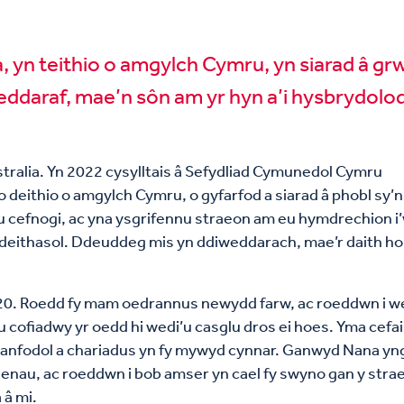
a, yn teithio o amgylch Cymru, yn siarad â g
eddaraf, mae’n sôn am yr hyn a’i hysbrydolod
stralia. Yn 2022 cysylltais â Sefydliad Cymunedol Cymru
o deithio o amgylch Cymru, o gyfarfod a siarad â phobl sy’n
u cefnogi, ac yna ysgrifennu straeon am eu hymdrechion i
mdeithasol. Ddeuddeg mis yn ddiweddarach, mae’r daith h
020. Roedd fy mam oedrannus newydd farw, ac roeddwn i w
u cofiadwy yr oedd hi wedi’u casglu dros ei hoes. Yma cefa
 hanfodol a chariadus yn fy mywyd cynnar. Ganwyd Nana yn
blaenau, ac roeddwn i bob amser yn cael fy swyno gan y stra
 â mi.