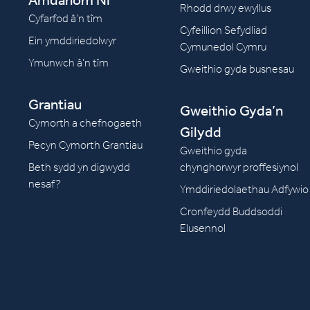
Rhodd drwy ewyllus
Cyfarfod â’n tîm
Cyfeillion Sefydliad
Ein ymddiriedolwyr
Cymunedol Cymru
Ymunwch â’n tîm
Gweithio gyda busnesau
Grantiau
Gweithio Gyda’n
Cymorth a chefnogaeth
Gilydd
Pecyn Cymorth Grantiau
Gweithio gyda
Beth sydd yn digwydd
chynghorwyr proffesiynol
nesaf?
Ymddiriedolaethau Adfywio
Cronfeydd Buddsoddi
Elusennol