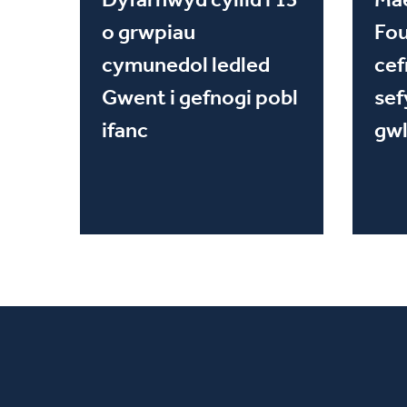
o grwpiau
Fou
cymunedol ledled
cef
Gwent i gefnogi pobl
sef
ifanc
gwl