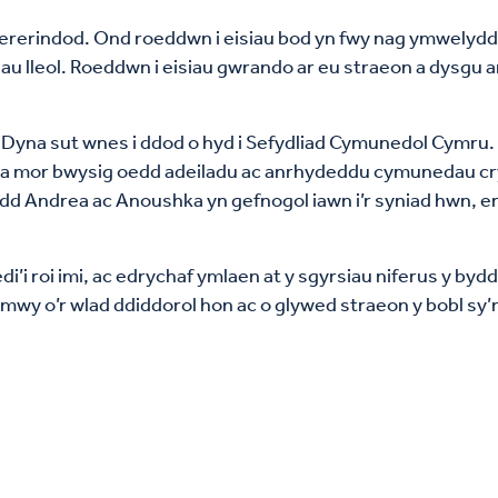
bererindod. Ond roeddwn i eisiau bod yn fwy nag ymwelydd
 lleol. Roeddwn i eisiau gwrando ar eu straeon a dysgu am 
ol. Dyna sut wnes i ddod o hyd i Sefydliad Cymunedol Cymru
a mor bwysig oedd adeiladu ac anrhydeddu cymunedau cryf 
oedd Andrea ac Anoushka yn gefnogol iawn i’r syniad hwn, er
i’i roi imi, ac edrychaf ymlaen at y sgyrsiau niferus y b
d mwy o’r wlad ddiddorol hon ac o glywed straeon y bobl sy