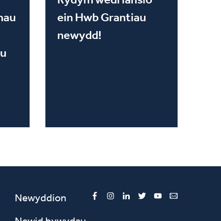
hau
ein Hwb Grantiau
newydd!
u
Newyddion
Facebook
Instagram
LinkedIn
Twitter
YouTube
Email
Newid bywydau