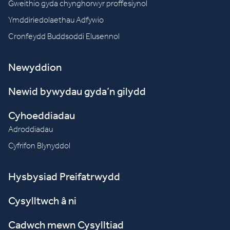
Gweithio gyda chynghorwyr proffesiynol
Ymddiriedolaethau Adfywio
Cronfeydd Buddsoddi Elusennol
Newyddion
Newid bywydau gyda’n gilydd
Cyhoeddiadau
Adroddiadau
Cyfrifon Blynyddol
Hysbysiad Preifatrwydd
Cysylltwch â ni
Cadwch mewn Cysylltiad