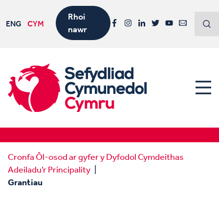
Rhoi
ENG
CYM
nawr
Facebook
Instagram
LinkedIn
Twitter
YouTube
Email
Cronfa Ôl-osod ar gyfer y Dyfodol Cymdeithas
Adeiladu’r Principality
Grantiau