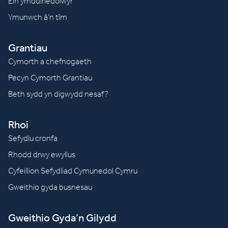
Ein ymddiriedolwyr
Ymunwch â’n tîm
Grantiau
Cymorth a chefnogaeth
Pecyn Cymorth Grantiau
Beth sydd yn digwydd nesaf?
Rhoi
Sefydlu cronfa
Rhodd drwy ewyllus
Cyfeillion Sefydliad Cymunedol Cymru
Gweithio gyda busnesau
Gweithio Gyda’n Gilydd