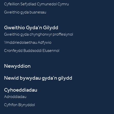
Cyfeillion Sefydliad Cymunedol Cymru
Gweithio gyda busnesau
Gweithio Gyda’n Gilydd
Gweithio gyda chynghorwyr proffesiynol
Ymddiriedolaethau Adfywio
Cronfeydd Buddsoddi Elusennol
Newyddion
Newid bywydau gyda’n gilydd
Cyhoeddiadau
Adroddiadau
Cyfrifon Blynyddol