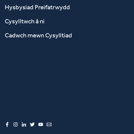
Hysbysiad Preifatrwydd
Cysylltwch â ni
Cadwch mewn Cysylltiad
Facebook
Instagram
LinkedIn
Twitter
YouTube
Email