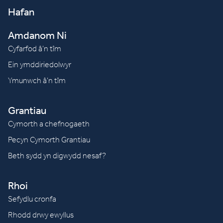
Hafan
Amdanom Ni
Cyfarfod â’n tîm
Ein ymddiriedolwyr
Ymunwch â’n tîm
Grantiau
Cymorth a chefnogaeth
Pecyn Cymorth Grantiau
Beth sydd yn digwydd nesaf?
Rhoi
Sefydlu cronfa
Rhodd drwy ewyllus