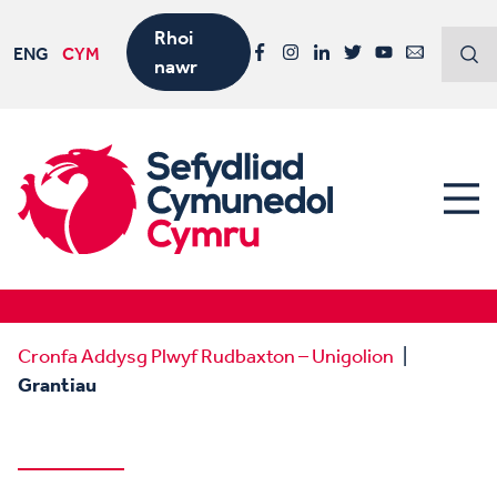
Rhoi
ENG
CYM
nawr
Facebook
Instagram
LinkedIn
Twitter
YouTube
Email
Cronfa Addysg Plwyf Rudbaxton – Unigolion
Grantiau