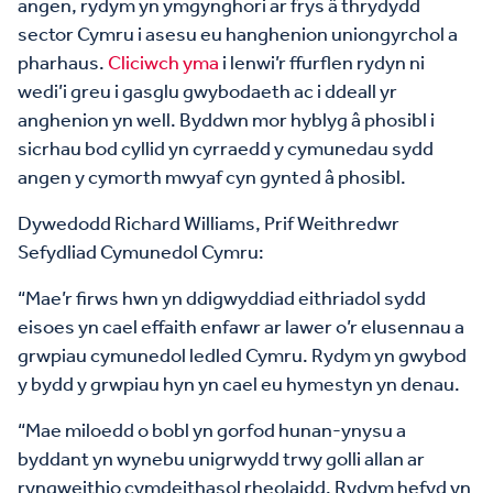
angen, rydym yn ymgynghori ar frys â thrydydd
sector Cymru i asesu eu hanghenion uniongyrchol a
pharhaus.
Cliciwch yma
i lenwi’r ffurflen rydyn ni
wedi’i greu i gasglu gwybodaeth ac i ddeall yr
anghenion yn well. Byddwn mor hyblyg â phosibl i
sicrhau bod cyllid yn cyrraedd y cymunedau sydd
angen y cymorth mwyaf cyn gynted â phosibl.
Dywedodd Richard Williams, Prif Weithredwr
Sefydliad Cymunedol Cymru:
“Mae’r firws hwn yn ddigwyddiad eithriadol sydd
eisoes yn cael effaith enfawr ar lawer o’r elusennau a
grwpiau cymunedol ledled Cymru. Rydym yn gwybod
y bydd y grwpiau hyn yn cael eu hymestyn yn denau.
“Mae miloedd o bobl yn gorfod hunan-ynysu a
byddant yn wynebu unigrwydd trwy golli allan ar
ryngweithio cymdeithasol rheolaidd. Rydym hefyd yn