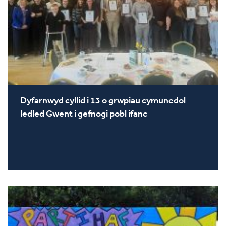
Dyfarnwyd cyllid i 13 o grwpiau cymunedol
ledled Gwent i gefnogi pobl ifanc