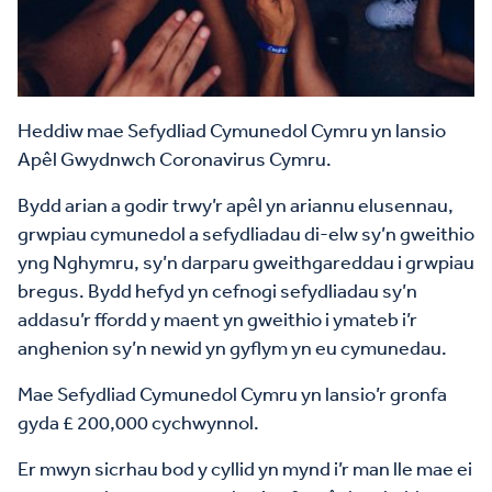
Heddiw mae Sefydliad Cymunedol Cymru yn lansio
Apêl Gwydnwch Coronavirus Cymru.
Bydd arian a godir trwy’r apêl yn ariannu elusennau,
grwpiau cymunedol a sefydliadau di-elw sy’n gweithio
yng Nghymru, sy’n darparu gweithgareddau i grwpiau
bregus. Bydd hefyd yn cefnogi sefydliadau sy’n
addasu’r ffordd y maent yn gweithio i ymateb i’r
anghenion sy’n newid yn gyflym yn eu cymunedau.
Mae Sefydliad Cymunedol Cymru yn lansio’r gronfa
gyda £ 200,000 cychwynnol.
Er mwyn sicrhau bod y cyllid yn mynd i’r man lle mae ei