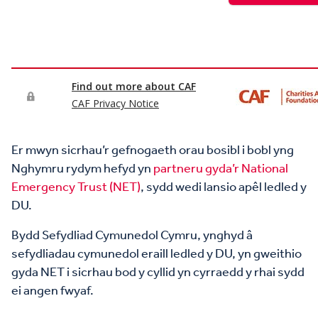
Er mwyn sicrhau’r gefnogaeth orau bosibl i bobl yng
Nghymru rydym hefyd yn
partneru gyda’r National
Emergency Trust (NET)
, sydd wedi lansio apêl ledled y
DU.
Bydd Sefydliad Cymunedol Cymru, ynghyd â
sefydliadau cymunedol eraill ledled y DU, yn gweithio
gyda NET i sicrhau bod y cyllid yn cyrraedd y rhai sydd
ei angen fwyaf.