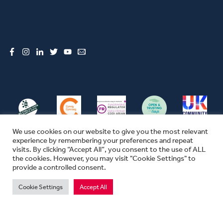
Facebook
Instagram
LinkedIn
Twitter
YouTube
Email
We use cookies on our website to give you the most relevant
experience by remembering your preferences and repeat
visits. By clicking “Accept All”, you consent to the use of ALL
the cookies. However, you may visit "Cookie Settings" to
© CFW 2026 ALL RIGHTS RESERVED
provide a controlled consent.
SEFYDLIAD CYMUNEDOL CYMRU YW ENW MASNACHU THE COMMUNITY
FOUNDATION IN WALES
Cookie Settings
Accept All
MAE SEFYDLIAD CYMUNEDOL CYMRU YN ELUSEN GOFRESTREDIG YN
LLOEGR A CHYMRU.
RHIF ELUSEN 1074655. RHIF SEFYDLIAD 03670680. RHIF TAW 311702747.