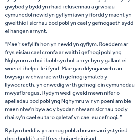
gwybod y bydd yn rhaid i elusennau a grwpiau
cymunedol newid yn gyflym iawn y ffordd y maent yn
gweithio i sicrhau bod pobl yn cael y gefnogaeth sydd
ei hangen arnynt.
“Mae’r sefyllfa hon yn newid yn gyflym. Roeddem ar
frys eisiau cael cronfa ar waith i gefnogi pobl yng
Nghymru a rhoi i bobl syn holi am yr hyn y gallant ei
wneud i helpu lle i fynd. Mae gan ddyngarwch ran
bwysig i’w chwarae wrth gefnogi ymateb y
llywodraeth, yn enwedig wrth gefnogi ein cymunedau
mwyaf bregus. Rydym wedi gweld mewn nifer o
apeliadau bod pobl yng Nghymru wir yn poeni am ble
maen nhw’n byw ac y byddan nhw am sicrhau bod y
rhai sy’n cael eu taro galetaf yn cael eu cefnogi. ”
Rydym heddiw yn annog pobl a busnesau i ystyried
rhoi rhodd i’r apêl frys rhoi ar-lein isod.