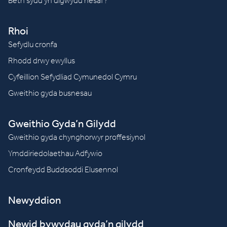
Beth sydd yn digwydd nesaf?
Rhoi
Sefydlu cronfa
Rhodd drwy ewyllus
Cyfeillion Sefydliad Cymunedol Cymru
Gweithio gyda busnesau
Gweithio Gyda’n Gilydd
Gweithio gyda chynghorwyr proffesiynol
Ymddiriedolaethau Adfywio
Cronfeydd Buddsoddi Elusennol
Newyddion
Newid bywydau gyda’n gilydd