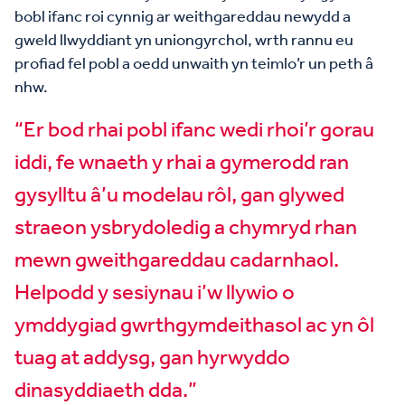
bobl ifanc roi cynnig ar weithgareddau newydd a
gweld llwyddiant yn uniongyrchol, wrth rannu eu
profiad fel pobl a oedd unwaith yn teimlo’r un peth â
nhw.
“Er bod rhai pobl ifanc wedi rhoi’r gorau
iddi, fe wnaeth y rhai a gymerodd ran
gysylltu â’u modelau rôl, gan glywed
straeon ysbrydoledig a chymryd rhan
mewn gweithgareddau cadarnhaol.
Helpodd y sesiynau i’w llywio o
ymddygiad gwrthgymdeithasol ac yn ôl
tuag at addysg, gan hyrwyddo
dinasyddiaeth dda.”