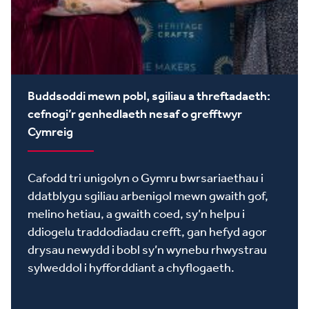
Buddsoddi mewn pobl, sgiliau a threftadaeth:
cefnogi’r genhedlaeth nesaf o grefftwyr
Cymreig
Cafodd tri unigolyn o Gymru bwrsariaethau i
ddatblygu sgiliau arbenigol mewn gwaith gof,
melino hetiau, a gwaith coed, sy’n helpu i
ddiogelu traddodiadau crefft, gan hefyd agor
drysau newydd i bobl sy’n wynebu rhwystrau
sylweddol i hyfforddiant a chyflogaeth.