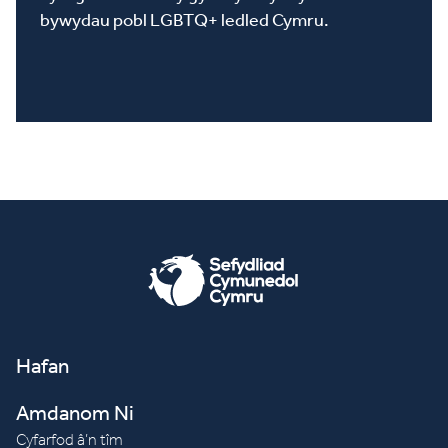
bywydau pobl LGBTQ+ ledled Cymru.
Hafan
Amdanom Ni
Cyfarfod â’n tîm