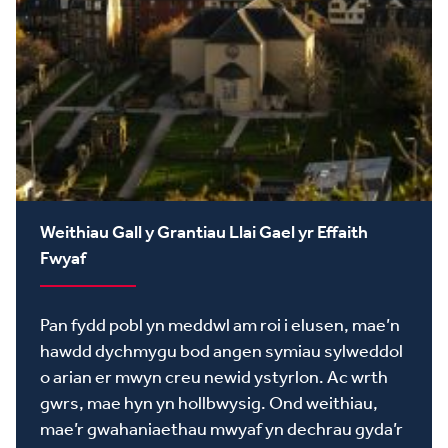
Weithiau Gall y Grantiau Llai Gael yr Effaith
Fwyaf
Pan fydd pobl yn meddwl am roi i elusen, mae’n
hawdd dychmygu bod angen symiau sylweddol
o arian er mwyn creu newid ystyrlon. Ac wrth
gwrs, mae hyn yn hollbwysig. Ond weithiau,
mae’r gwahaniaethau mwyaf yn dechrau gyda’r