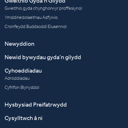
Gweithio Gyda’n Gilydd
Gweithio gyda chynghorwyr proffesiynol
Ymddiriedolaethau Adfywio
Cronfeydd Buddsoddi Elusennol
Newyddion
Newid bywydau gyda’n gilydd
Cyhoeddiadau
Adroddiadau
Cyfrifon Blynyddol
Hysbysiad Preifatrwydd
Cysylltwch â ni