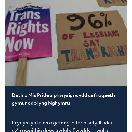
Dathlu Mis Pride a phwysigrwydd cefnogaeth
gymunedol yng Nghymru
Rrydym yn falch o gefnogi nifer o sefydliadau
sy’n gweithio drwy gydol y flwyddyn i wella