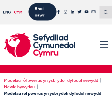
Rhoi
ENG
CYM
nawr
Facebook
Instagram
LinkedIn
Twitter
YouTube
Email
Modelau rôl pwerus yn ysbrydoli dyfodol newydd
Newid bywydau
Modelau rôl pwerus yn ysbrydoli dyfodol newydd