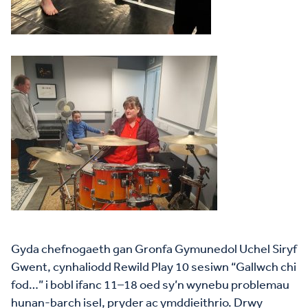
Gyda chefnogaeth gan Gronfa Gymunedol Uchel Siryf
Gwent, cynhaliodd Rewild Play 10 sesiwn “Gallwch chi
fod…” i bobl ifanc 11–18 oed sy’n wynebu problemau
hunan-barch isel, pryder ac ymddieithrio. Drwy