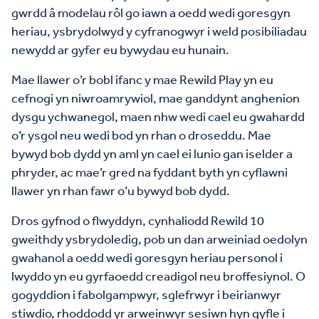
gwrdd â modelau rôl go iawn a oedd wedi goresgyn
heriau, ysbrydolwyd y cyfranogwyr i weld posibiliadau
newydd ar gyfer eu bywydau eu hunain.
Mae llawer o’r bobl ifanc y mae Rewild Play yn eu
cefnogi yn niwroamrywiol, mae ganddynt anghenion
dysgu ychwanegol, maen nhw wedi cael eu gwahardd
o’r ysgol neu wedi bod yn rhan o droseddu. Mae
bywyd bob dydd yn aml yn cael ei lunio gan iselder a
phryder, ac mae’r gred na fyddant byth yn cyflawni
llawer yn rhan fawr o’u bywyd bob dydd.
Dros gyfnod o flwyddyn, cynhaliodd Rewild 10
gweithdy ysbrydoledig, pob un dan arweiniad oedolyn
gwahanol a oedd wedi goresgyn heriau personol i
lwyddo yn eu gyrfaoedd creadigol neu broffesiynol. O
gogyddion i fabolgampwyr, sglefrwyr i beirianwyr
stiwdio, rhoddodd yr arweinwyr sesiwn hyn gyfle i