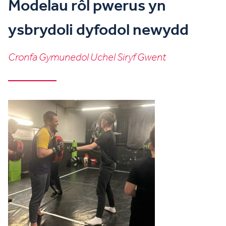
Modelau rôl pwerus yn
ysbrydoli dyfodol newydd
Cronfa Gymunedol Uchel Siryf Gwent