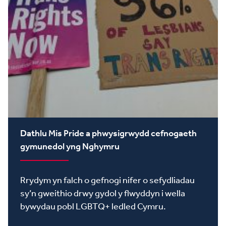
Dathlu Mis Pride a phwysigrwydd cefnogaeth
gymunedol yng Nghymru
Rrydym yn falch o gefnogi nifer o sefydliadau
sy’n gweithio drwy gydol y flwyddyn i wella
bywydau pobl LGBTQ+ ledled Cymru.