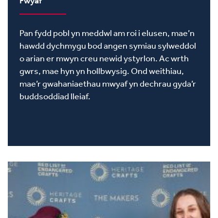
Fwyaf
Pan fydd pobl yn meddwl am roi i elusen, mae’n
hawdd dychmygu bod angen symiau sylweddol
o arian er mwyn creu newid ystyrlon. Ac wrth
gwrs, mae hyn yn hollbwysig. Ond weithiau,
mae’r gwahaniaethau mwyaf yn dechrau gyda’r
buddsoddiad lleiaf.