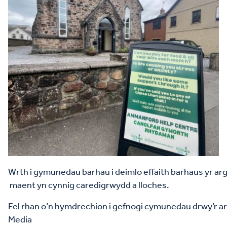
Wrth i gymunedau barhau i deimlo effaith barhaus yr ar
maent yn cynnig caredigrwydd a lloches.
Fel rhan o’n hymdrechion i gefnogi cymunedau drwy’r
Media