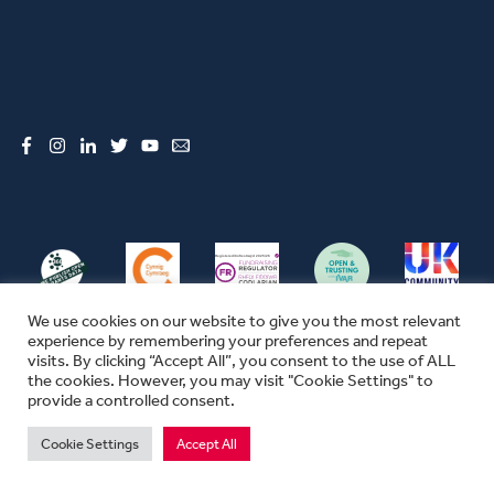
Facebook
Instagram
LinkedIn
Twitter
YouTube
Email
We use cookies on our website to give you the most relevant
experience by remembering your preferences and repeat
visits. By clicking “Accept All”, you consent to the use of ALL
the cookies. However, you may visit "Cookie Settings" to
© CFW 2026 ALL RIGHTS RESERVED
provide a controlled consent.
SEFYDLIAD CYMUNEDOL CYMRU YW ENW MASNACHU THE COMMUNITY
FOUNDATION IN WALES
Cookie Settings
Accept All
MAE SEFYDLIAD CYMUNEDOL CYMRU YN ELUSEN GOFRESTREDIG YN
LLOEGR A CHYMRU.