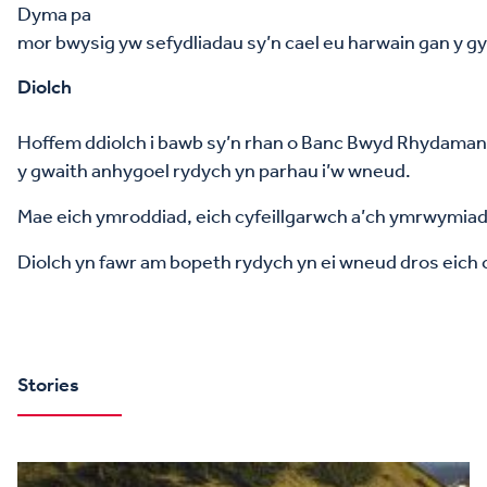
Dyma pa
mor bwysig yw sefydliadau sy’n cael eu harwain gan y gy
Diolch
Hoffem ddiolch i bawb sy’n rhan o Banc Bwyd Rhydama
y gwaith anhygoel rydych yn parhau i’w wneud.
Mae eich ymroddiad, eich cyfeillgarwch a’ch ymrwymiad w
Diolch yn fawr am bopeth rydych yn ei wneud dros eich
Stories