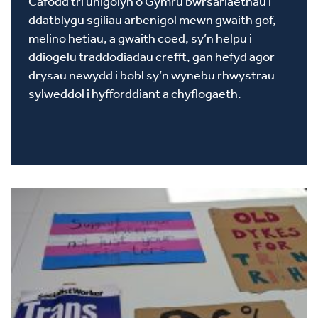
Cafodd tri unigolyn o Gymru bwrsariaethau i
ddatblygu sgiliau arbenigol mewn gwaith gof,
melino hetiau, a gwaith coed, sy’n helpu i
ddiogelu traddodiadau crefft, gan hefyd agor
drysau newydd i bobl sy’n wynebu rhwystrau
sylweddol i hyfforddiant a chyflogaeth.