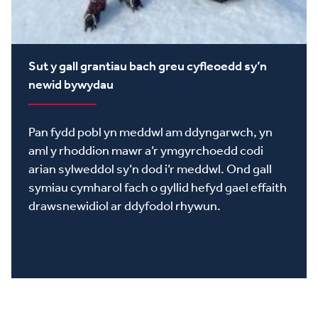
Sut y gall grantiau bach greu cyfleoedd sy’n
newid bywydau
Pan fydd pobl yn meddwl am ddyngarwch, yn
aml y rhoddion mawr a’r ymgyrchoedd codi
arian sylweddol sy’n dod i’r meddwl. Ond gall
symiau cymharol fach o gyllid hefyd gael effaith
drawsnewidiol ar ddyfodol rhywun.