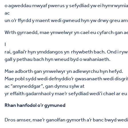
o agweddau mwyaf pwerus y sefydliad yw ei hymrwymiad
ac
un o’r ffyrdd y maent wedi gwneud hyn yw drwy greu a
Wrth gyrraedd, mae ymwelwyr yn cael eu cyfarch gan ae
I
rai, gallai’r hyn ymddangos yn rhywbeth bach. Ond i ryw
gall y pethau bach hyn wneud byd o wahaniaeth.
Mae adborth gan ymwelwyr yn adlewyrchu hyn hefyd.
Mae pobl sydd wedi defnyddio’r gwasanaeth wedi disgrifio
ac “amyneddgar”, gan dynnu sylw at
yr effaith gadarnhaol y mae’r sefydliad wedi’i chael ar e
Rhan hanfodol o’r gymuned
Dros amser, mae’r ganolfan gymorth a’r banc bwyd wedi 