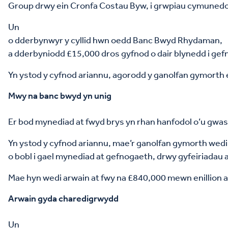
Group drwy ein Cronfa Costau Byw, i grwpiau cymunedol 
Un
o dderbynwyr y cyllid hwn oedd Banc Bwyd Rhydaman,
a dderbyniodd £15,000 dros gyfnod o dair blynedd i gef
Yn ystod y cyfnod ariannu, agorodd y ganolfan gymorth 
Mwy na banc bwyd yn unig
Er bod mynediad at fwyd brys yn rhan hanfodol o’u gwa
Yn ystod y cyfnod ariannu, mae’r ganolfan gymorth wed
o bobl i gael mynediad at gefnogaeth, drwy gyfeiriadau a
Mae hyn wedi arwain at fwy na £840,000 mewn enillion a
Arwain gyda charedigrwydd
Un