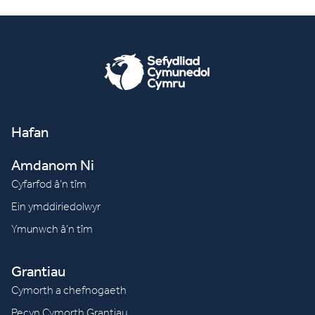
Hafan
Amdanom Ni
Cyfarfod â’n tîm
Ein ymddiriedolwyr
Ymunwch â’n tîm
Grantiau
Cymorth a chefnogaeth
Pecyn Cymorth Grantiau