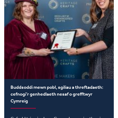
Buddsoddi mewn pobl, sgiliau a threftadaeth:
cefnogi’r genhedlaeth nesaf o grefftwyr
Cymreig