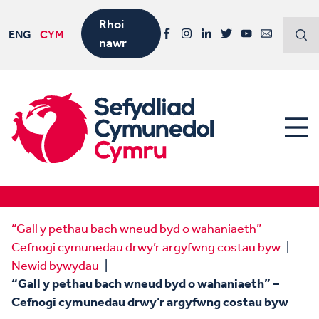
Rhoi
ENG
CYM
nawr
Facebook
Instagram
LinkedIn
Twitter
YouTube
Email
“Gall y pethau bach wneud byd o wahaniaeth” –
Cefnogi cymunedau drwy’r argyfwng costau byw
Newid bywydau
“Gall y pethau bach wneud byd o wahaniaeth” –
Cefnogi cymunedau drwy’r argyfwng costau byw