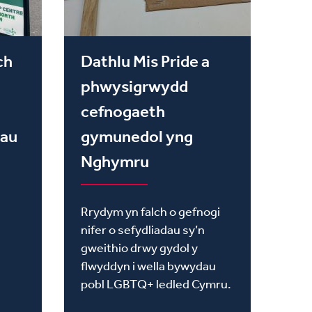
ch
Dathlu Mis Pride a
phwysigrwydd
cefnogaeth
dau
gymunedol yng
Nghymru
Rrydym yn falch o gefnogi
nifer o sefydliadau sy’n
gweithio drwy gydol y
flwyddyn i wella bywydau
pobl LGBTQ+ ledled Cymru.