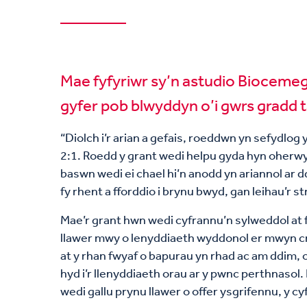
Mae fyfyriwr sy’n astudio Biocemeg
gyfer pob blwyddyn o’i gwrs gradd t
“Diolch i’r arian a gefais, roeddwn yn sefydlog 
2:1. Roedd y grant wedi helpu gyda hyn oherwydd
baswn wedi ei chael hi’n anodd yn ariannol ar d
fy rhent a fforddio i brynu bwyd, gan leihau’r s
Mae’r grant hwn wedi cyfrannu’n sylweddol a
llawer mwy o lenyddiaeth wyddonol er mwyn cr
at y rhan fwyaf o bapurau yn rhad ac am ddim, 
hyd i’r llenyddiaeth orau ar y pwnc perthnasol.
wedi gallu prynu llawer o offer ysgrifennu, y cy