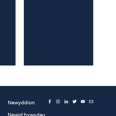
Newyddion
Facebook
Instagram
LinkedIn
Twitter
YouTube
Email
Newid bywydau