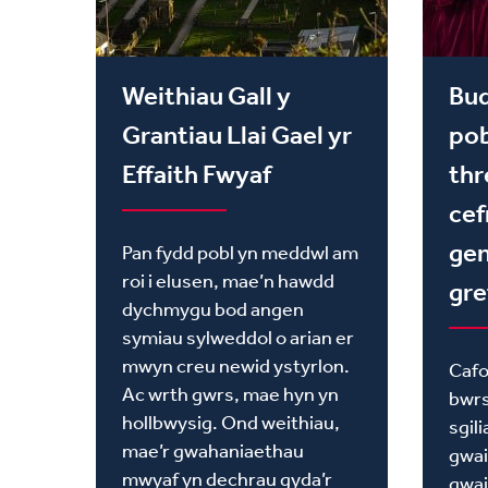
Weithiau Gall y
Bu
Grantiau Llai Gael yr
pob
Effaith Fwyaf
thr
cef
gen
Pan fydd pobl yn meddwl am
roi i elusen, mae’n hawdd
gre
dychmygu bod angen
symiau sylweddol o arian er
mwyn creu newid ystyrlon.
Cafo
Ac wrth gwrs, mae hyn yn
bwrs
hollbwysig. Ond weithiau,
sgil
mae’r gwahaniaethau
gwai
mwyaf yn dechrau gyda’r
gwai