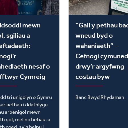
ddsoddi mewn
“Gall y pethau ba
l, sgiliau a
wneud byd o
eftadaeth:
wahaniaeth” –
nogi’r
Cefnogi cymune
hedlaeth nesaf o
drwy’r argyfwng
fftwyr Cymreig
costau byw
dd tri unigolyn o Gymru
Banc Bwyd Rhydaman
ariaethau i ddatblygu
iau arbenigol mewn
th gof, melino hetiau, a
th coed, sy’n helpu i