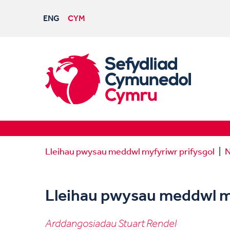
ENG
CYM
Lleihau pwysau meddwl myfyriwr prifysgol
N
Lleihau pwysau meddwl my
Arddangosiadau Stuart Rendel