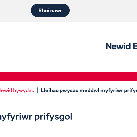
Rhoi nawr
ewid bywydau
Lleihau pwysau meddwl myfyriwr prify
fyriwr prifysgol