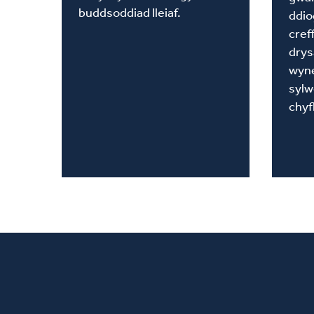
buddsoddiad lleiaf.
ddio
cref
drys
wyn
sylw
chyf