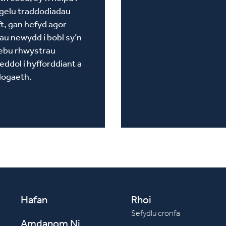
gelu traddodiadau
ft, gan hefyd agor
au newydd i bobl sy’n
ebu rhwystrau
eddol i hyfforddiant a
logaeth.
Hafan
Rhoi
Sefydlu cronfa
Amdanom Ni