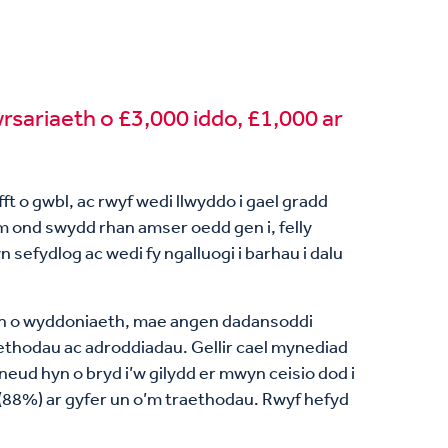
sariaeth o £3,000 iddo, £1,000 ar
fft o gwbl, ac rwyf wedi llwyddo i gael gradd
Dim ond swydd rhan amser oedd gen i, felly
 sefydlog ac wedi fy ngalluogi i barhau i dalu
ath o wyddoniaeth, mae angen dadansoddi
ethodau ac adroddiadau. Gellir cael mynediad
eud hyn o bryd i’w gilydd er mwyn ceisio dod i
h (88%) ar gyfer un o’m traethodau. Rwyf hefyd