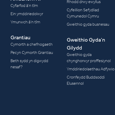
Rhodd drwy ewyllus
Cyfarfod â’n tîm
Cyfeillion Sefydliad
Ein ymddiriedolwyr
Cymunedol Cymru
Ymunwch â’n tîm
Gweithio gyda busnesau
Grantiau
Gweithio Gyda’n
Cymorth a chefnogaeth
Gilydd
Pecyn Cymorth Grantiau
Gweithio gyda
Beth sydd yn digwydd
chynghorwyr proffesiynol
nesaf?
Ymddiriedolaethau Adfywio
Cronfeydd Buddsoddi
Elusennol