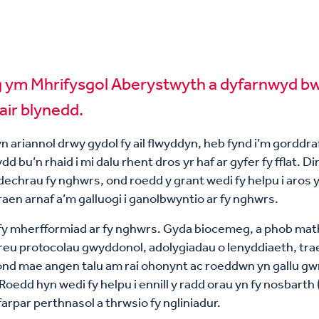
 ym Mhrifysgol Aberystwyth a dyfarnwyd bwr
air blynedd.
yn ariannol drwy gydol fy ail flwyddyn, heb fynd i’m gorddra
 bu’n rhaid i mi dalu rhent dros yr haf ar gyfer fy fflat. 
dechrau fy nghwrs, ond roedd y grant wedi fy helpu i aros yn
traen arnaf a’m galluogi i ganolbwyntio ar fy nghwrs.
t fy mherfformiad ar fy nghwrs. Gyda biocemeg, a phob m
eu protocolau gwyddonol, adolygiadau o lenyddiaeth, tra
ond mae angen talu am rai ohonynt ac roeddwn yn gallu gwn
 Roedd hyn wedi fy helpu i ennill y radd orau yn fy nosbart
farpar perthnasol a thrwsio fy ngliniadur.