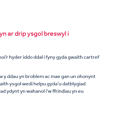
yn ar drip ysgol breswyl i
oi’r hyder iddo ddal i fyny gyda gwaith cartref
clyw y ddau yn broblem ac mae gan un ohonynt
daith ysgol wedi helpu gyda’u datblygiad
nad ydynt yn wahanol i’w ffrindiau yn eu