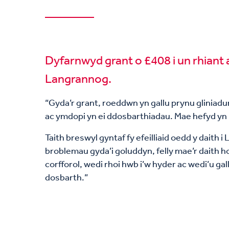
Dyfarnwyd grant o £408 i un rhiant a 
Langrannog.
“Gyda’r grant, roeddwn yn gallu prynu gliniadur
ac ymdopi yn ei ddosbarthiadau. Mae hefyd yn 
Taith breswyl gyntaf fy efeilliaid oedd y dait
broblemau gyda’i goluddyn, felly mae’r daith ho
corfforol, wedi rhoi hwb i’w hyder ac wedi’u ga
dosbarth.”