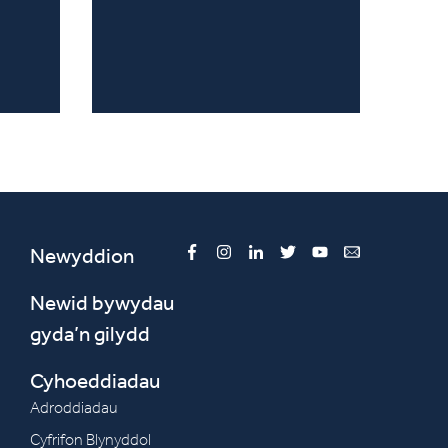
Newyddion
Facebook
Instagram
LinkedIn
Twitter
YouTube
Email
Newid bywydau
gyda’n gilydd
Cyhoeddiadau
Adroddiadau
Cyfrifon Blynyddol