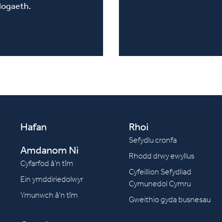
logaeth.
Hafan
Rhoi
Sefydlu cronfa
Amdanom Ni
Rhodd drwy ewyllus
Cyfarfod â’n tîm
Cyfeillion Sefydliad
Ein ymddiriedolwyr
Cymunedol Cymru
Ymunwch â’n tîm
Gweithio gyda busnesau