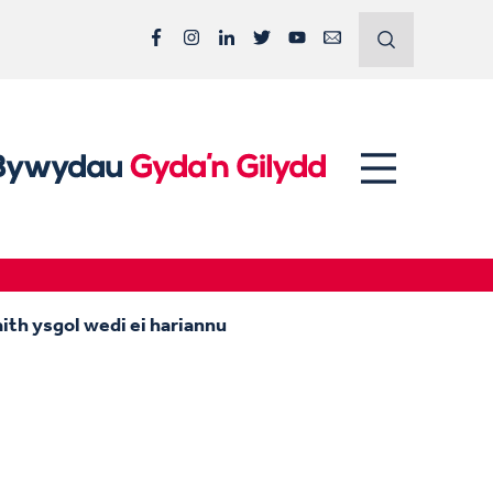
Facebook
Instagram
LinkedIn
Twitter
YouTube
Email
ith ysgol wedi ei hariannu