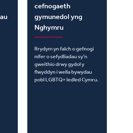
cefnogaeth
dau
gymunedol yng
Nghymru
Rrydym yn falch o gefnogi
nifer o sefydliadau sy’n
gweithio drwy gydol y
flwyddyn i wella bywydau
pobl LGBTQ+ ledled Cymru.