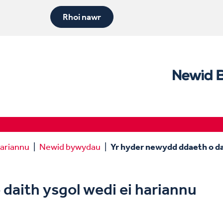
Rhoi nawr
hariannu
Newid bywydau
Yr hyder newydd ddaeth o da
daith ysgol wedi ei hariannu