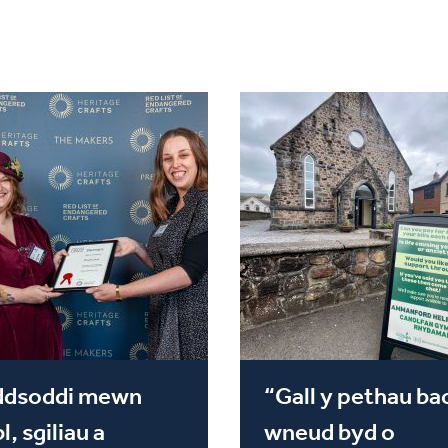
ddsoddi mewn
“Gall y pethau ba
l, sgiliau a
wneud byd o