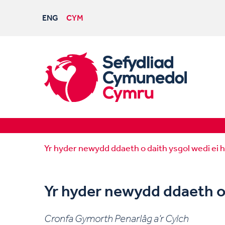
ENG
CYM
Yr hyder newydd ddaeth o daith ysgol wedi ei 
Yr hyder newydd ddaeth o 
Cronfa Gymorth Penarlâg a’r Cylch