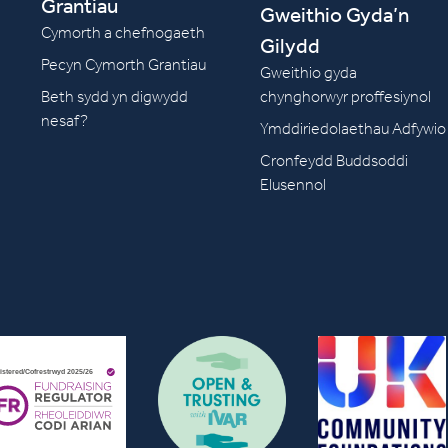
Grantiau
Gweithio Gyda’n
Cymorth a chefnogaeth
Gilydd
Pecyn Cymorth Grantiau
Gweithio gyda
Beth sydd yn digwydd
chynghorwyr proffesiynol
nesaf?
Ymddiriedolaethau Adfywio
Cronfeydd Buddsoddi
Elusennol