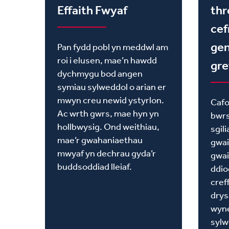
Effaith Fwyaf
thr
cef
gen
Pan fydd pobl yn meddwl am
roi i elusen, mae’n hawdd
gre
dychmygu bod angen
symiau sylweddol o arian er
mwyn creu newid ystyrlon.
Cafo
Ac wrth gwrs, mae hyn yn
bwrs
hollbwysig. Ond weithiau,
sgil
mae’r gwahaniaethau
gwai
mwyaf yn dechrau gyda’r
gwai
buddsoddiad lleiaf.
ddio
cref
drys
wyn
sylw