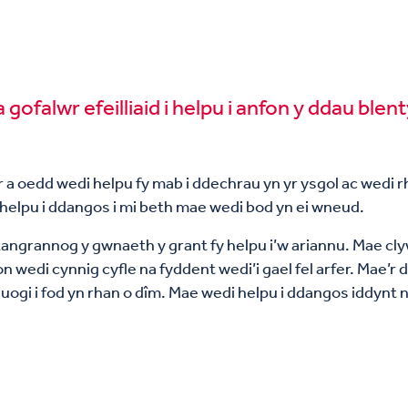
gofalwr efeilliaid i helpu i anfon y ddau blent
 a oedd wedi helpu fy mab i ddechrau yn yr ysgol ac wedi rh
helpu i ddangos i mi beth mae wedi bod yn ei wneud.
h i Langrannog y gwnaeth y grant fy helpu i’w ariannu. Mae 
n wedi cynnig cyfle na fyddent wedi’i gael fel arfer. Mae’r 
lluogi i fod yn rhan o dîm. Mae wedi helpu i ddangos iddynt 