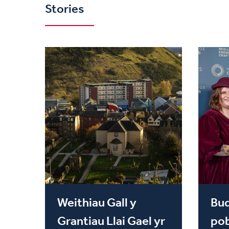
Stories
Weithiau Gall y
Bu
Grantiau Llai Gael yr
pob