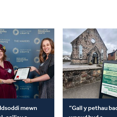
ddsoddi mewn
“Gall y pethau ba