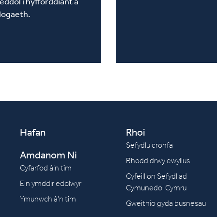
eddol i hyfforddiant a
logaeth.
Hafan
Rhoi
Sefydlu cronfa
Amdanom Ni
Rhodd drwy ewyllus
Cyfarfod â’n tîm
Cyfeillion Sefydliad
Ein ymddiriedolwyr
Cymunedol Cymru
Ymunwch â’n tîm
Gweithio gyda busnesau