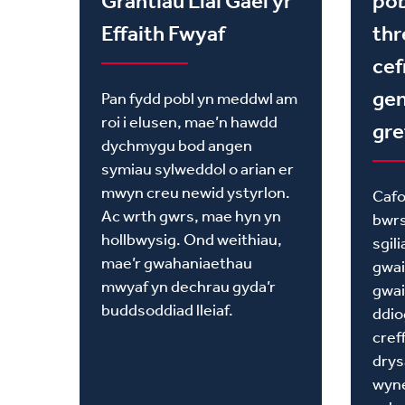
Grantiau Llai Gael yr
pob
Effaith Fwyaf
thr
cef
gen
Pan fydd pobl yn meddwl am
roi i elusen, mae’n hawdd
gre
dychmygu bod angen
symiau sylweddol o arian er
mwyn creu newid ystyrlon.
Cafo
Ac wrth gwrs, mae hyn yn
bwrs
hollbwysig. Ond weithiau,
sgil
mae’r gwahaniaethau
gwai
mwyaf yn dechrau gyda’r
gwai
buddsoddiad lleiaf.
ddio
cref
drys
wyn