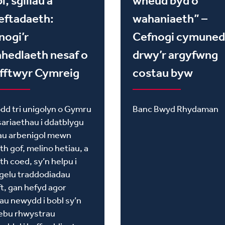
l, sgiliau a
wneud byd o
eftadaeth:
wahaniaeth” –
nogi’r
Cefnogi cymune
hedlaeth nesaf o
drwy’r argyfwng
fftwyr Cymreig
costau byw
dd tri unigolyn o Gymru
Banc Bwyd Rhydaman
ariaethau i ddatblygu
iau arbenigol mewn
th gof, melino hetiau, a
th coed, sy’n helpu i
gelu traddodiadau
ft, gan hefyd agor
au newydd i bobl sy’n
ebu rhwystrau