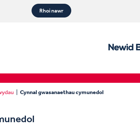
Rhoi nawr
wydau
Cynnal gwasanaethau cymunedol
munedol