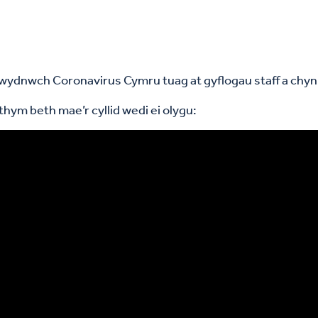
dnwch Coronavirus Cymru tuag at gyflogau staff a chynn
ym beth mae’r cyllid wedi ei olygu: