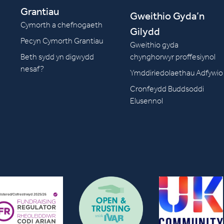
Grantiau
Gweithio Gyda’n
Cymorth a chefnogaeth
Gilydd
Pecyn Cymorth Grantiau
Gweithio gyda
Beth sydd yn digwydd
chynghorwyr proffesiynol
nesaf?
Ymddiriedolaethau Adfywio
Cronfeydd Buddsoddi
Elusennol