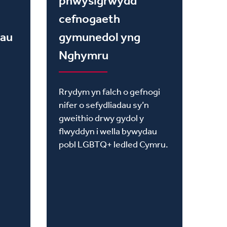
phwysigrwydd
cefnogaeth
dau
gymunedol yng
Nghymru
Rrydym yn falch o gefnogi
nifer o sefydliadau sy’n
gweithio drwy gydol y
flwyddyn i wella bywydau
pobl LGBTQ+ ledled Cymru.