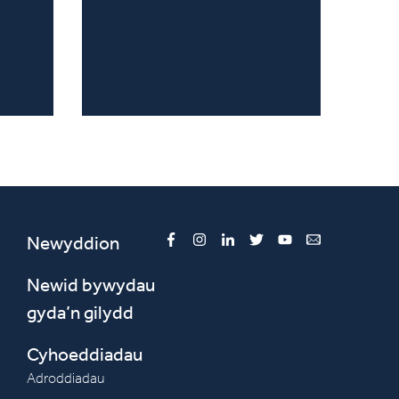
Newyddion
Facebook
Instagram
LinkedIn
Twitter
YouTube
Email
Newid bywydau
gyda’n gilydd
Cyhoeddiadau
Adroddiadau