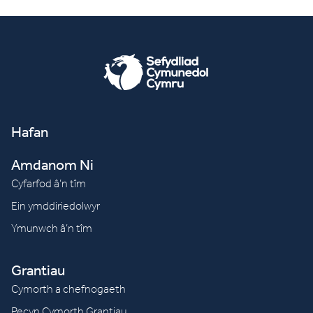
Hafan
Amdanom Ni
Cyfarfod â’n tîm
Ein ymddiriedolwyr
Ymunwch â’n tîm
Grantiau
Cymorth a chefnogaeth
Pecyn Cymorth Grantiau