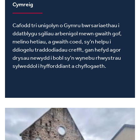
Cymreig
Cafodd tri unigolyn o Gymru bwrsariaethau i
ddatblygu sgiliau arbenigol mewn gwaith gof,
melino hetiau, a gwaith coed, sy’n helpu i
ddiogelu traddodiadau crefft, gan hefyd agor
drysau newydd i bobl sy’n wynebu rhwystrau
sylweddol i hyfforddiant a chyflogaeth.