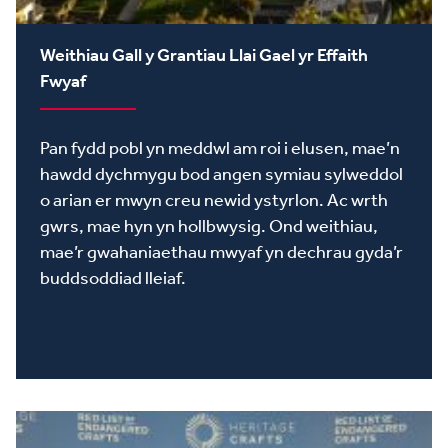
Weithiau Gall y Grantiau Llai Gael yr Effaith
Fwyaf
Pan fydd pobl yn meddwl am roi i elusen, mae’n
hawdd dychmygu bod angen symiau sylweddol
o arian er mwyn creu newid ystyrlon. Ac wrth
gwrs, mae hyn yn hollbwysig. Ond weithiau,
mae’r gwahaniaethau mwyaf yn dechrau gyda’r
buddsoddiad lleiaf.