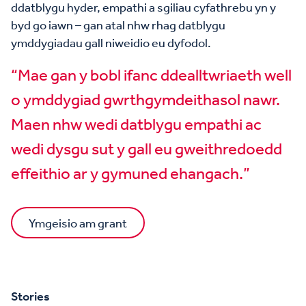
ddatblygu hyder, empathi a sgiliau cyfathrebu yn y
byd go iawn – gan atal nhw rhag datblygu
ymddygiadau gall niweidio eu dyfodol.
“Mae gan y bobl ifanc ddealltwriaeth well
o ymddygiad gwrthgymdeithasol nawr.
Maen nhw wedi datblygu empathi ac
wedi dysgu sut y gall eu gweithredoedd
effeithio ar y gymuned ehangach.”
Ymgeisio am grant
Stories