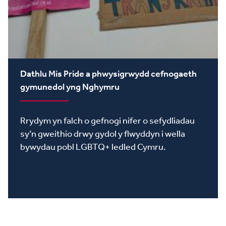
Dathlu Mis Pride a phwysigrwydd cefnogaeth
gymunedol yng Nghymru
Rrydym yn falch o gefnogi nifer o sefydliadau
sy’n gweithio drwy gydol y flwyddyn i wella
bywydau pobl LGBTQ+ ledled Cymru.