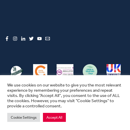
Facebook
Instagram
LinkedIn
Twitter
YouTube
Email
We use cookies on our website to give you the most relevant
experience by remembering your preferences and repeat
visits. By clicking “Accept All”, you consent to the use of ALL
the cookies. However, you may visit "Cookie Settings" to
© CFW 2026 ALL RIGHTS RESERVED
provide a controlled consent.
SEFYDLIAD CYMUNEDOL CYMRU YW ENW MASNACHU THE COMMUNITY
FOUNDATION IN WALES
Cookie Settings
Accept All
MAE SEFYDLIAD CYMUNEDOL CYMRU YN ELUSEN GOFRESTREDIG YN
LLOEGR A CHYMRU.