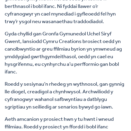
berthnasol i bobl ifanc. Ni fyddai llawer o’r
cyfranogwyr yn cael mynediad i gyfleoedd fel hyn
trwy’r ysgol neu wasanaethau traddodiadol.
Gyda chyllid gan Gronfa Gymunedol Uchel Siryf
Gwent, lansiodd Cymru Creations brosiect oedd yn
canolbwyntio ar greu ffilmiau byrion yn ymwneud ag
ymddygiad gwrthgymdeithasol, oedd yn cael eu
hysgrifennu, eu cynhyrchu a’u perfformio gan bobl
ifanc.
Roedd y sesiynau’n rhedeg yn wythnosol, gan gynnig
lle diogel, creadigol a chynhwysol. Archwiliodd y
cyfranogwyr wahanol safbwyntiau a datblygu
sgriptiau yn seiliedig ar senarios bywyd go iawn.
Aeth amcanion y prosiect hwn y tu hwnt i wneud
ffilmiau. Roedd y prosiect yn ffordd i bobl ifanc