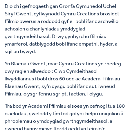
Diolch i gefnogaeth gan Gronfa Gymunedol Uchel
Siryf Gwent, cyflwynodd Cymru Creations brosiect
ffilmio pwerus a roddodd gyfle i bobl ifanc archwilio
achosion a chanlyniadau ymddygiad
gwrthgymdeithasol. Drwy gynhyrchu ffilmiau
ymarferol, datblygodd bobl ifanc empathi, hyder, a
sgiliau bywyd.
Yn Blaenau Gwent, mae Cymru Creations yn rhedeg
dwy raglen allweddol: Clwb Cymdeithasol
llwyddiannus i bobl dros 60 oed ac Academi Ffilmiau
Blaenau Gwent, sy’n dysgu pobl ifanc sut i wneud
ffilmiau, o ysgrifennu sgript, i action, i olygu.
Tra bod yr Academi Ffilmiau eisoes yn cefnogi tua 180
o aelodau, gwelodd y tîm fod gofyn i helpu unigolion â
phroblemau o ymddygiad gwrthgymdeithasol, a
gwneud hynny mewn ffordd oedd yn teimlo’n