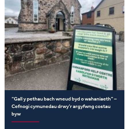
“Gall y pethau bach wneud byd o wahaniaeth” –
Cefnogi cymunedau drwy’r argyfwng costau
byw