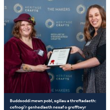
Buddsoddi mewn pobl, sgiliau a threftadaeth:
cefnogi’r genhedlaeth nesaf o grefftwyr