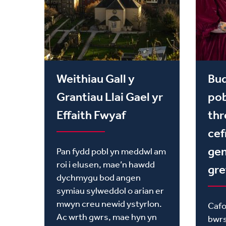
Weithiau Gall y
Bu
Grantiau Llai Gael yr
pob
Effaith Fwyaf
thr
cef
gen
Pan fydd pobl yn meddwl am
roi i elusen, mae’n hawdd
gre
dychmygu bod angen
symiau sylweddol o arian er
mwyn creu newid ystyrlon.
Cafo
Ac wrth gwrs, mae hyn yn
bwrs