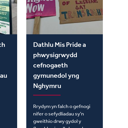
ch
Dathlu Mis Pride a
phwysigrwydd
cefnogaeth
dau
gymunedol yng
Nghymru
Rrydym yn falch o gefnogi
nifer o sefydliadau sy’n
gweithio drwy gydol y