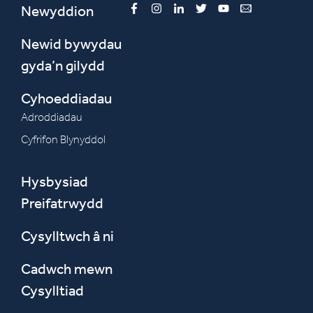
Newyddion
Facebook
Instagram
LinkedIn
Twitter
YouTube
Email
Newid bywydau
gyda’n gilydd
Cyhoeddiadau
Adroddiadau
Cyfrifon Blynyddol
Hysbysiad
Preifatrwydd
Cysylltwch â ni
Cadwch mewn
Cysylltiad