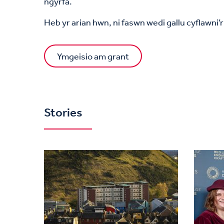
ngyrfa.
Heb yr arian hwn, ni faswn wedi gallu cyflawni’r 
Ymgeisio am grant
Stories