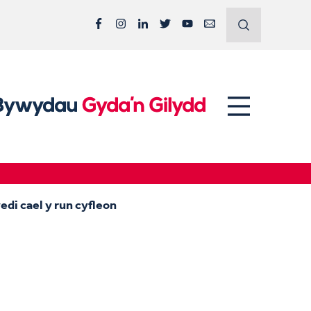
Facebook
Instagram
LinkedIn
Twitter
YouTube
Email
di cael y run cyfleon