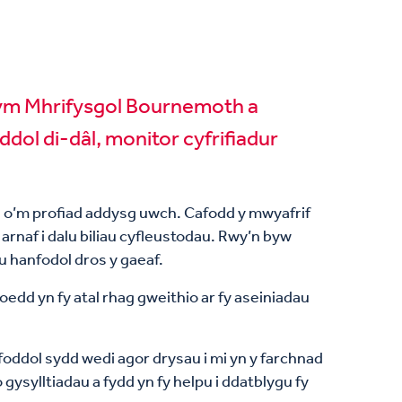
h ym Mhrifysgol Bournemoth a
dol di-dâl, monitor cyfrifiadur
au o’m profiad addysg uwch. Cafodd y mwyafrif
 arnaf i dalu biliau cyfleustodau. Rwy’n byw
au hanfodol dros y gaeaf.
oedd yn fy atal rhag gweithio ar fy aseiniadau
rfoddol sydd wedi agor drysau i mi yn y farchnad
gysylltiadau a fydd yn fy helpu i ddatblygu fy