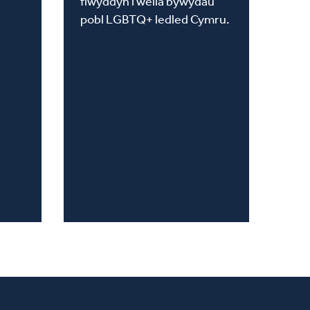
flwyddyn i wella bywydau
pobl LGBTQ+ ledled Cymru.