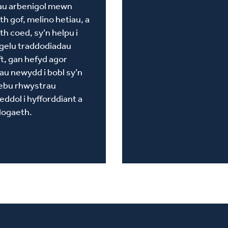
iau arbenigol mewn
th gof, melino hetiau, a
th coed, sy’n helpu i
gelu traddodiadau
ft, gan hefyd agor
au newydd i bobl sy’n
ebu rhwystrau
eddol i hyfforddiant a
logaeth.