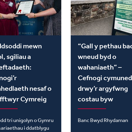
ddsoddi mewn
“Gall y pethau ba
l, sgiliau a
wneud byd o
eftadaeth:
wahaniaeth” –
nogi’r
Cefnogi cymune
hedlaeth nesaf o
drwy’r argyfwng
fftwyr Cymreig
costau byw
dd tri unigolyn o Gymru
Banc Bwyd Rhydaman
ariaethau i ddatblygu