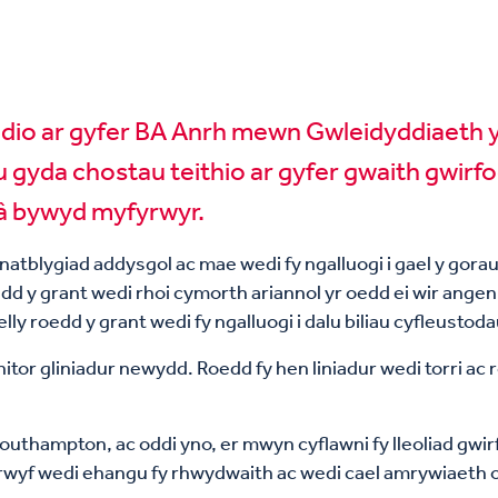
studio ar gyfer BA Anrh mewn Gwleidyddiaet
yda chostau teithio ar gyfer gwaith gwirfod
 â bywyd myfyrwyr.
y natblygiad addysgol ac mae wedi fy ngalluogi i gael y gor
Roedd y grant wedi rhoi cymorth ariannol yr oedd ei wir angen
ly roedd y grant wedi fy ngalluogi i dalu biliau cyfleustod
or gliniadur newydd. Roedd fy hen liniadur wedi torri ac r
 Southampton, ac oddi yno, er mwyn cyflawni fy lleoliad gwi
, rwyf wedi ehangu fy rhwydwaith ac wedi cael amrywiaeth o 