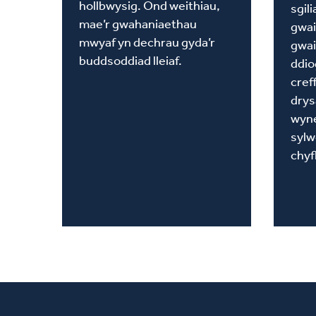
hollbwysig. Ond weithiau,
sgil
mae’r gwahaniaethau
gwai
mwyaf yn dechrau gyda’r
gwai
buddsoddiad lleiaf.
ddio
cref
drys
wyn
sylw
chyf