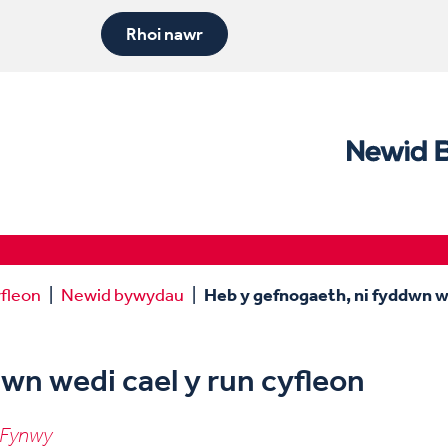
Rhoi nawr
yfleon
Newid bywydau
Heb y gefnogaeth, ni fyddwn we
wn wedi cael y run cyfleon
 Fynwy