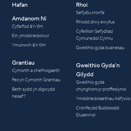
Hafan
Rhoi
Sefydlu cronfa
Amdanom Ni
Rhodd drwy ewyllus
Cyfarfod â’n tîm
Cyfeillion Sefydliad
Ein ymddiriedolwyr
Cymunedol Cymru
Ymunwch â’n tîm
Gweithio gyda busnesau
Grantiau
Gweithio Gyda’n
Cymorth a chefnogaeth
Gilydd
Pecyn Cymorth Grantiau
Gweithio gyda
Beth sydd yn digwydd
chynghorwyr proffesiynol
nesaf?
Ymddiriedolaethau Adfywio
Cronfeydd Buddsoddi
Elusennol