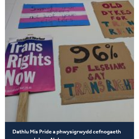
Dathlu Mis Pride a phwysigrwydd cefnogaeth