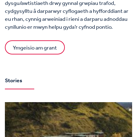
dysgu/awtistiaeth drwy gynnal grwpiau trafod,
cydgysylltu â darparwyr cyflogaeth a hyfforddiant ar
eu rhan, cynnig arweiniad i rieni a darparu adnoddau
cynllunio er mwyn helpu gyda’r cyfnod pontio.
Ymgeisio am grant
Stories