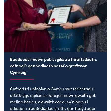
Buddsoddi mewn pobl, sgiliau a threftadaeth:
cefnogi’r genhedlaeth nesaf o grefftwyr
Cymreig
Cafodd tri unigolyn o Gymru bwrsariaethau i
ddatblygu sgiliau arbenigol mewn gwaith gof,
melino hetiau, a gwaith coed, sy’n helpu i
ddiogelu traddodiadau crefft, gan hefyd agor