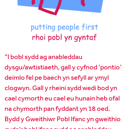
“I bobl sydd ag anableddau
dysgu/awtistiaeth, gall y cyfnod ‘pontio’
deimlo fel pe baech yn sefyll ar ymyl
clogwyn. Gall y rheini sydd wedi bod yn
cael cymorth eu cael eu hunain heb ofal
na chymorth pan fyddant yn 18 oed.
Bydd y Gweithiwr Pobl Ifanc yn gweithio