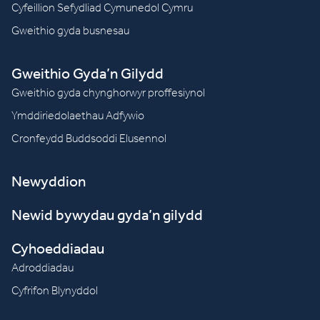
Cyfeillion Sefydliad Cymunedol Cymru
Gweithio gyda busnesau
Gweithio Gyda’n Gilydd
Gweithio gyda chynghorwyr proffesiynol
Ymddiriedolaethau Adfywio
Cronfeydd Buddsoddi Elusennol
Newyddion
Newid bywydau gyda’n gilydd
Cyhoeddiadau
Adroddiadau
Cyfrifon Blynyddol