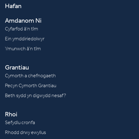
Hafan
Amdanom Ni
Cyfarfod â’n tîm
Ein ymddiriedolwyr
Ymunwch â’n tîm
Grantiau
Cymorth a chefnogaeth
Pecyn Cymorth Grantiau
Beth sydd yn digwydd nesaf?
Rhoi
Sefydlu cronfa
Rhodd drwy ewyllus