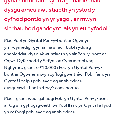
gyda’r bobl ifanc sydd ag anableddau
dysgu a/neu awtistiaeth yn ystod y
cyfnod pontio yn yr ysgol, er mwyn
sicrhau bod ganddynt lais yn eu dyfodol.”
Mae Pobl yn Gyntaf Pen-y-bont ar Ogwr yn
ymrwymedig i gynnal hawliau’r bobl sydd ag
anableddau dysgu/awtistiaeth yn sir Pen-y-bont ar
Ogwr. Dyfarnodd y Sefydliad Cymunedol yng
Nghymru grant o £10,000 i Pobl yn Gyntaf Pen-y-
bont ar Ogwr er mwyn cyflogi gweithiwr Pobl Ifanc yn
Gyntaf i helpu pobl sydd ag anableddau
dysgu/awtistiaeth drwy’r cam ‘pontio’.
Mae’r grant wedi galluogi Pobl yn Gyntaf Pen-y-bont
ar Ogwr i gyflogi gweithiwr Pobl Ifanc yn Gyntaf a fydd
yn cefnogi pobl sydd ag anableddau