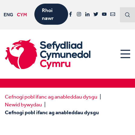
Rhoi
ENG
CYM
nawr
Facebook
Instagram
LinkedIn
Twitter
YouTube
Email
Cefnogi pobl ifanc ag anableddau dysgu
Newid bywydau
Cefnogi pobl ifanc ag anableddau dysgu