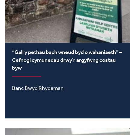
“Gall y pethau bach wneud byd o wahaniaeth” –
Cefnogi cymunedau drwy’r argyfwng costau
byw
Banc Bwyd Rhydaman