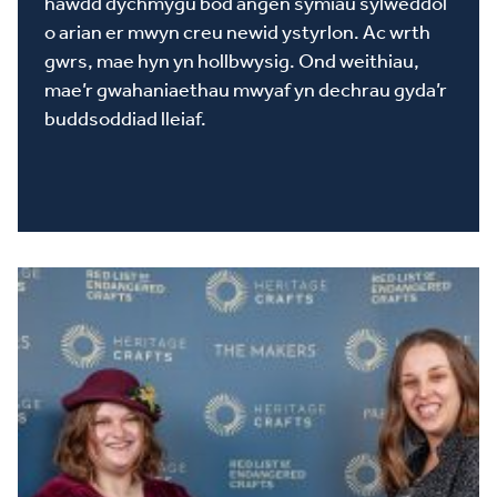
hawdd dychmygu bod angen symiau sylweddol
o arian er mwyn creu newid ystyrlon. Ac wrth
gwrs, mae hyn yn hollbwysig. Ond weithiau,
mae’r gwahaniaethau mwyaf yn dechrau gyda’r
buddsoddiad lleiaf.