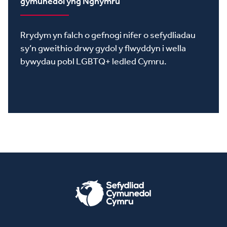
gymunedol yng Nghymru
Rrydym yn falch o gefnogi nifer o sefydliadau
sy’n gweithio drwy gydol y flwyddyn i wella
bywydau pobl LGBTQ+ ledled Cymru.