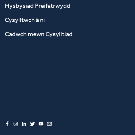
Hysbysiad Preifatrwydd
Cysylltwch â ni
Cadwch mewn Cysylltiad
Facebook
Instagram
LinkedIn
Twitter
YouTube
Email