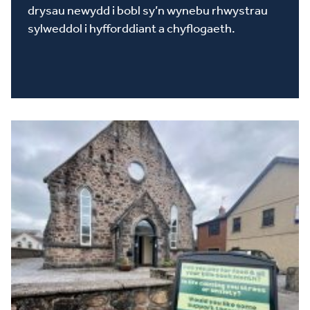
drysau newydd i bobl sy’n wynebu rhwystrau
sylweddol i hyfforddiant a chyflogaeth.