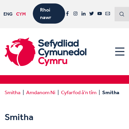
Rhoi
ENG
CYM
nawr
Facebook
Instagram
LinkedIn
Twitter
YouTube
Email
Smitha
Amdanom Ni
Cyfarfod â’n tîm
Smitha
Smitha