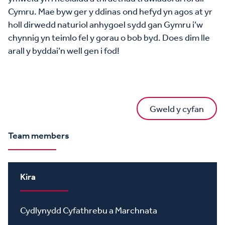
Cymru. Mae byw ger y ddinas ond hefyd yn agos at yr
holl dirwedd naturiol anhygoel sydd gan Gymru i’w
chynnig yn teimlo fel y gorau o bob byd. Does dim lle
arall y byddai’n well gen i fod!
Gweld y cyfan
Team members
Kira
Cydlynydd Cyfathrebu a Marchnata