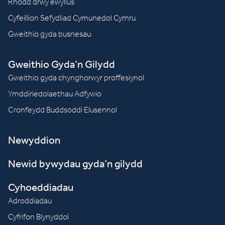
Rhodd drwy ewyllus
Cyfeillion Sefydliad Cymunedol Cymru
Gweithio gyda busnesau
Gweithio Gyda’n Gilydd
Gweithio gyda chynghorwyr proffesiynol
Ymddiriedolaethau Adfywio
Cronfeydd Buddsoddi Elusennol
Newyddion
Newid bywydau gyda’n gilydd
Cyhoeddiadau
Adroddiadau
Cyfrifon Blynyddol