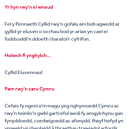
Yr hyn rwy'n ei wneud
Fel y Pennaeth Cyllid rwy’n gofalu am bob agwedd ar
gyllid yr elusen o sicrhau bod yr arian yn cael ei
fuddsoddi’n ddoeth i baratoi’r cyfrifon.
Holwch fi ynghylch...
Cyllid Elusennau!
Pam rwy'n caru Cymru
Cefais fy ngeni a’m magu yng nghymoedd Cymru ac
rwy’n teimlo’n gwbl gartrefol wedi fy amgylchynu gan
fynyddoedd, coedwigoedd ac afonydd. Rwyf hefyd yn
ymweld yn rheolaidd â thraethau trawiadol arfordir