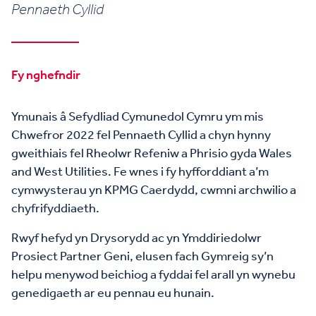
Pennaeth Cyllid
Fy nghefndir
Ymunais â Sefydliad Cymunedol Cymru ym mis
Chwefror 2022 fel Pennaeth Cyllid a chyn hynny
gweithiais fel Rheolwr Refeniw a Phrisio gyda Wales
and West Utilities. Fe wnes i fy hyfforddiant a’m
cymwysterau yn KPMG Caerdydd, cwmni archwilio a
chyfrifyddiaeth.
Rwyf hefyd yn Drysorydd ac yn Ymddiriedolwr
Prosiect Partner Geni, elusen fach Gymreig sy’n
helpu menywod beichiog a fyddai fel arall yn wynebu
genedigaeth ar eu pennau eu hunain.