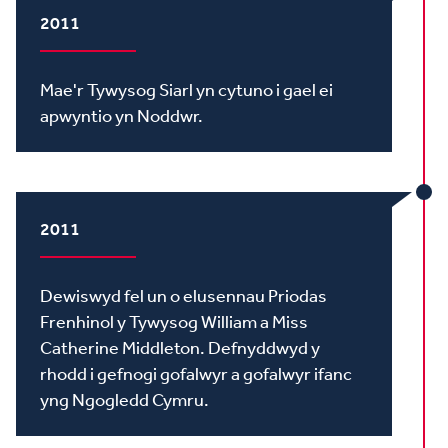
2011
Mae'r Tywysog Siarl yn cytuno i gael ei
apwyntio yn Noddwr.
2011
Dewiswyd fel un o elusennau Priodas
Frenhinol y Tywysog William a Miss
Catherine Middleton. Defnyddwyd y
rhodd i gefnogi gofalwyr a gofalwyr ifanc
yng Ngogledd Cymru.