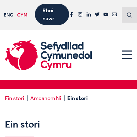
Rhoi
ENG
CYM
nawr
Facebook
Instagram
LinkedIn
Twitter
YouTube
Email
Ein stori
Amdanom Ni
Ein stori
Ein stori