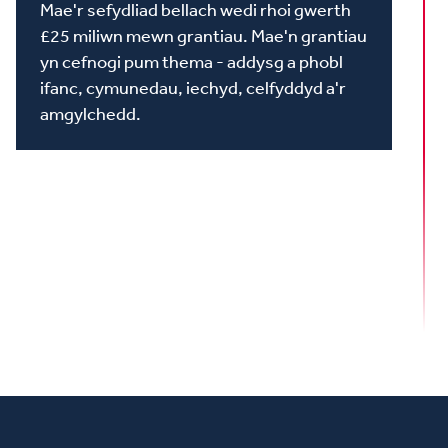
Mae'r sefydliad bellach wedi rhoi gwerth
£25 miliwn mewn grantiau. Mae'n grantiau
yn cefnogi pum thema - addysg a phobl
ifanc, cymunedau, iechyd, celfyddyd a'r
amgylchedd.