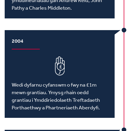
ymddiheuriadau gan Andrew Reid, John
Pathy a Charles Middleton.
2004
Wedi dyfarnu cyfanswm o fwy na £1m
mewn grantiau. Ymysg rhain oedd
grantiau i Ymddiriedolaeth Treftadaeth
Porthaethwy a Phartneriaeth Aberdyfi.