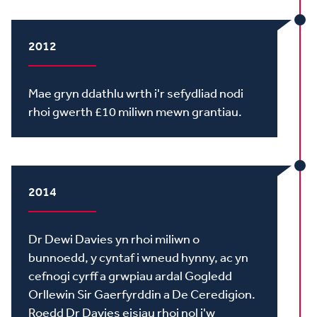
2012
Mae gryn ddathlu wrth i'r sefydliad nodi
rhoi gwerth £10 miliwn mewn grantiau.
2014
Dr Dewi Davies yn rhoi miliwn o
bunnoedd, y cyntaf i wneud hynny, ac yn
cefnogi cyrff a grwpiau ardal Gogledd
Orllewin Sir Gaerfyrddin a De Ceredigion.
Roedd Dr Davies eisiau rhoi nol i'w