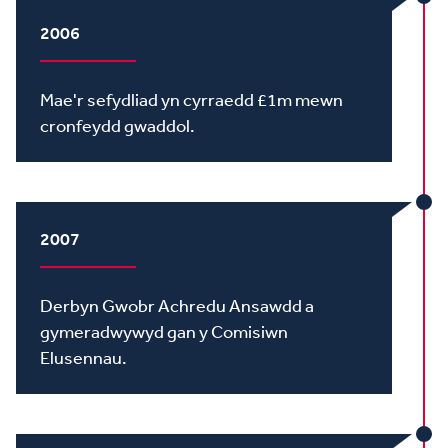
2006
Mae'r sefydliad yn cyrraedd £1m mewn
cronfeydd gwaddol.
2007
Derbyn Gwobr Achredu Ansawdd a
gymeradwywyd gan y Comisiwn
Elusennau.