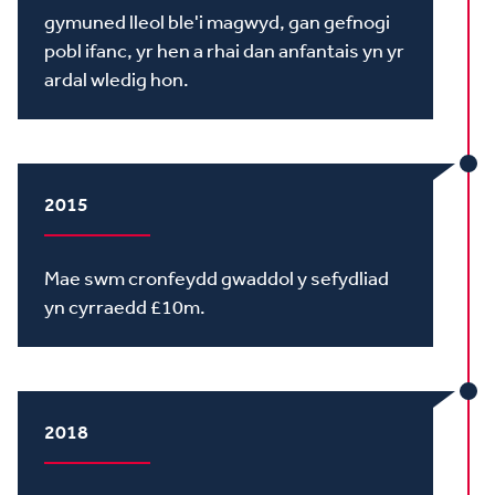
gymuned lleol ble'i magwyd, gan gefnogi
pobl ifanc, yr hen a rhai dan anfantais yn yr
ardal wledig hon.
2015
Mae swm cronfeydd gwaddol y sefydliad
yn cyrraedd £10m.
2018