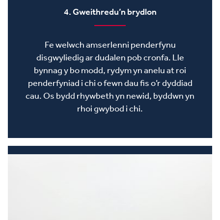
4. Gweithredu’n brydlon
Fe welwch amserlenni penderfynu
disgwyliedig ar dudalen pob cronfa. Lle
bynnag y bo modd, rydym yn anelu at roi
penderfyniad i chi o fewn dau fis o’r dyddiad
cau. Os bydd rhywbeth yn newid, byddwn yn
rhoi gwybod i chi.