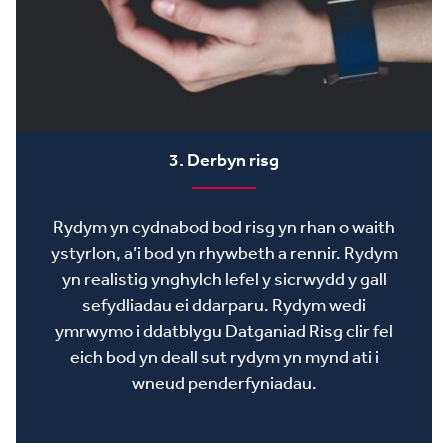
3. Derbyn risg
Rydym yn cydnabod bod risg yn rhan o waith
ystyrlon, a’i bod yn rhywbeth a rennir. Rydym
yn realistig ynghylch lefel y sicrwydd y gall
sefydliadau ei ddarparu. Rydym wedi
ymrwymo i ddatblygu Datganiad Risg clir fel
eich bod yn deall sut rydym yn mynd ati i
wneud penderfyniadau.