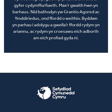
gyfer cydymffurfiaeth. Mae’r gwaith hwn yn
barhaus. Nid bathodyn yw Grantio Agored ac
Ymddiriedus, ond ffordd o weithio. Byddwn
yn parhau i adolygu a gwella’r ffordd rydym yn
ariannu, ac rydym yn croesawu eich adborth
am eich profiad gyda ni.