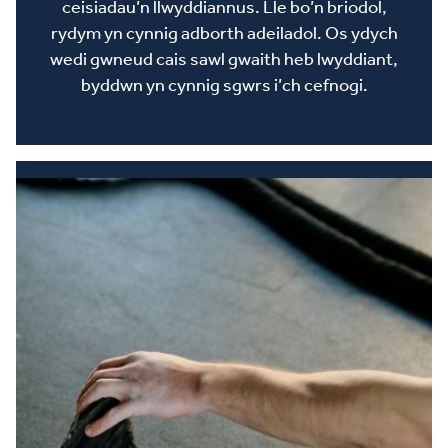
ceisiadau’n llwyddiannus. Lle bo’n briodol,
rydym yn cynnig adborth adeiladol. Os ydych
wedi gwneud cais sawl gwaith heb lwyddiant,
byddwn yn cynnig sgwrs i’ch cefnogi.