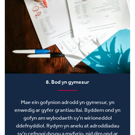
8. Bod yn gymesur
Mae ein gofynion adrodd yn gymesur, yn
enwedig ar gyfer grantiau llai. Byddem ond yn
gofyn am wybodaeth sy’n wirioneddol
ddefnyddiol. Rydym yn anelu at adroddiadau
sy’n cefnogi dysgu a myfyrio, nid dim ond ar