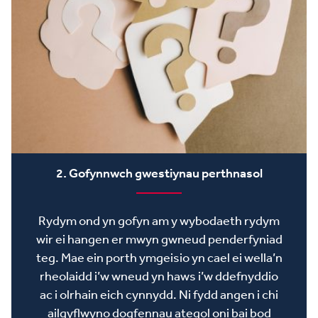
2. Gofynnwch gwestiynau perthnasol
Rydym ond yn gofyn am y wybodaeth rydym
wir ei hangen er mwyn gwneud penderfyniad
teg. Mae ein porth ymgeisio yn cael ei wella’n
rheolaidd i’w wneud yn haws i’w ddefnyddio
ac i olrhain eich cynnydd. Ni fydd angen i chi
ailgyflwyno dogfennau ategol oni bai bod