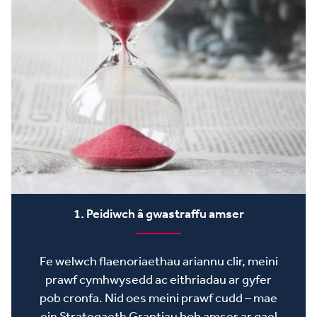
1. Peidiwch â gwastraffu amser
Fe welwch flaenoriaethau ariannu clir, meini
prawf cymhwysedd ac eithriadau ar gyfer
pob cronfa. Nid oes meini prawf cudd – mae
ein Strategaeth Grantiau bob amser ar gael