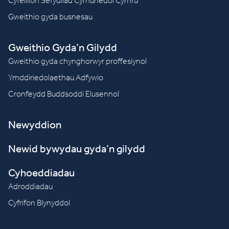
Cyfeillion Sefydliad Cymunedol Cymru
Gweithio gyda busnesau
Gweithio Gyda’n Gilydd
Gweithio gyda chynghorwyr proffesiynol
Ymddiriedolaethau Adfywio
Cronfeydd Buddsoddi Elusennol
Newyddion
Newid bywydau gyda’n gilydd
Cyhoeddiadau
Adroddiadau
Cyfrifon Blynyddol