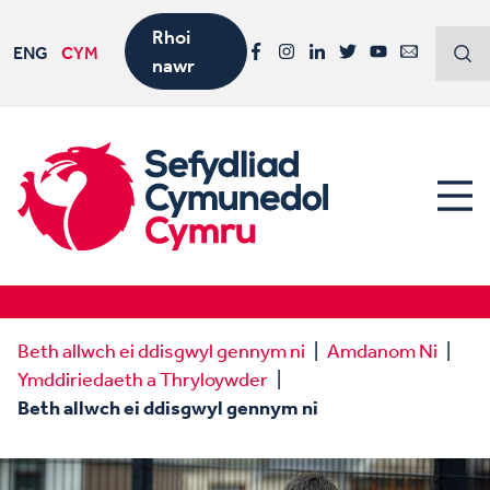
Rhoi
ENG
CYM
nawr
Facebook
Instagram
LinkedIn
Twitter
YouTube
Email
Beth allwch ei ddisgwyl gennym ni
Amdanom Ni
Ymddiriedaeth a Thryloywder
Beth allwch ei ddisgwyl gennym ni