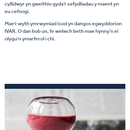
cyllidwyr yn gweithio gyda’r sefydliadau y maent yn
eu cefnogi.
Mae’r wyth ymrwymiad isod yn dangos egwyddorion
IVAR. O dan bob un, fe welwch beth mae hynny’n ei
olygu’n ymarferol i chi.