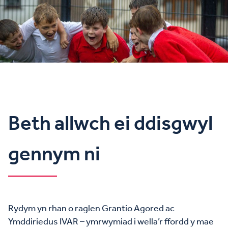
Beth allwch ei ddisgwyl
gennym ni
Rydym yn rhan o raglen Grantio Agored ac
Ymddiriedus IVAR – ymrwymiad i wella’r ffordd y mae