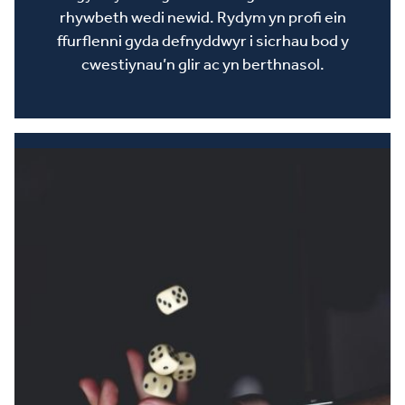
rhywbeth wedi newid. Rydym yn profi ein
ffurflenni gyda defnyddwyr i sicrhau bod y
cwestiynau’n glir ac yn berthnasol.