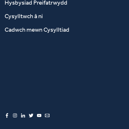
Hysbysiad Preifatrwydd
Cysylltwch â ni
Cadwch mewn Cysylltiad
Facebook
Instagram
LinkedIn
Twitter
YouTube
Email