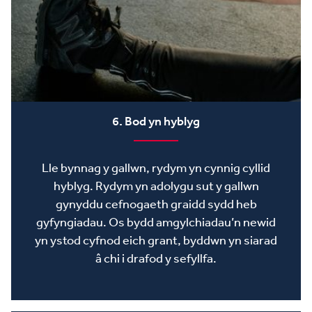
6. Bod yn hyblyg
Lle bynnag y gallwn, rydym yn cynnig cyllid
hyblyg. Rydym yn adolygu sut y gallwn
gynyddu cefnogaeth graidd sydd heb
gyfyngiadau. Os bydd amgylchiadau’n newid
yn ystod cyfnod eich grant, byddwn yn siarad
â chi i drafod y sefyllfa.