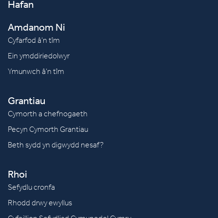
Hafan
Amdanom Ni
Cyfarfod â’n tîm
Ein ymddiriedolwyr
Ymunwch â’n tîm
Grantiau
Cymorth a chefnogaeth
Pecyn Cymorth Grantiau
Beth sydd yn digwydd nesaf?
Rhoi
Sefydlu cronfa
Rhodd drwy ewyllus