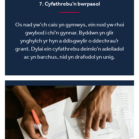
7. Cyfathrebu’n bwrpasol
Os nad yw’ch cais yn gymwys, ein nod yw rhoi
gwybod i chi’n gynnar. Byddwn yn glir
ynghylch yr hyn a ddisgwylir o ddechrau’r
grant. Dylai ein cyfathrebu deimlo’n adeiladol
ac yn barchus, nid yn drafodol yn unig.