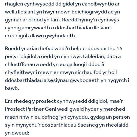
rhaglen cynhwysedd ddigidol yn canolbwyntio ar
wella llesiant yn hwyr mewn beichiogrwydd ac yn
gynnar ar ôl dod yn fam. Roedd hynny’n cynnwys
cynnig amrywiaeth o ddosbarthiadau llesiant
creadigol a llawn gwybodaeth.
Roedd yr arian hefyd wedi’u helpu i ddosbarthu 15
pecyn digidol a oedd yn cynnwys tabledau, data a
chlustffonau a oedd yn eu galluogi i ddod â
chyfieithwyr i mewn er mwyn sicrhau fod yr holl
ddosbarthiadau a sesiynau gwybodaeth yn hygyrch i
bawb.
Ers rhedeg y prosiect cynhwysedd ddigidol, mae’r
Prosiect Partner Geni wedi gweld hyder y merched
maen nhw’n eu cefnogi yn cynyddu, gydag un person
sy’n mynychu’r dosbarthiadau Saesneg yn rheolaidd
yn dweud: