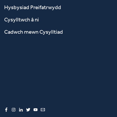
Hysbysiad Preifatrwydd
Cysylltwch â ni
Cadwch mewn Cysylltiad
Facebook
Instagram
LinkedIn
Twitter
YouTube
Email