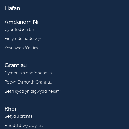
Hafan
Amdanom Ni
Cyfarfod â’n tîm
Ein ymddiriedolwyr
Ymunwch â’n tîm
Grantiau
Cymorth a chefnogaeth
Pecyn Cymorth Grantiau
Beth sydd yn digwydd nesaf?
Rhoi
Sefydlu cronfa
Rhodd drwy ewyllus