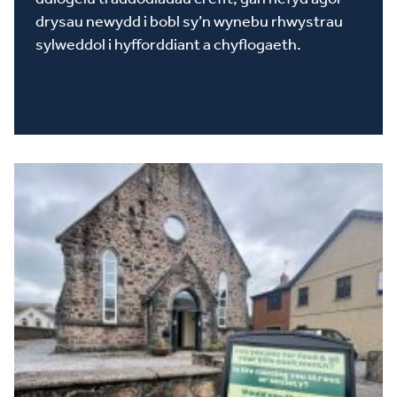
drysau newydd i bobl sy’n wynebu rhwystrau
sylweddol i hyfforddiant a chyflogaeth.