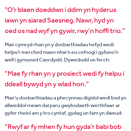
“O’r blaen doeddwn i ddim yn hyderus
iawn yn siarad Saesneg. Nawr, hyd yn
oed os nad wyf yn gywir, rwy’n hoffi trio.”
Mae cymryd rhan yn y dosbarthiadau hefyd wedi
helpu’r merched maen nhw’n eu cefnogi i gyfuno’n
well i gymuned Caerdydd. Dywedodd un ferch:
“Mae fy rhan yn y prosiect wedi fy helpu i
ddeall bywyd yn y wlad hon.”
Mae’u dosbarthiadau a phecynnau digidol wedi bod yn
allweddol mewn darparu gwybodaeth werthfawr ar
gyfer rheini am y tro cyntaf, gydag un fam yn dweud:
“Rwyf ar fy mhen fy hun gyda’r babi bob