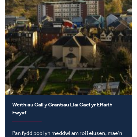
Weithiau Gall y Grantiau Llai Gael yr Effaith
Fwyaf
Pan fydd pobl yn meddwl am roi i elusen, mae’n