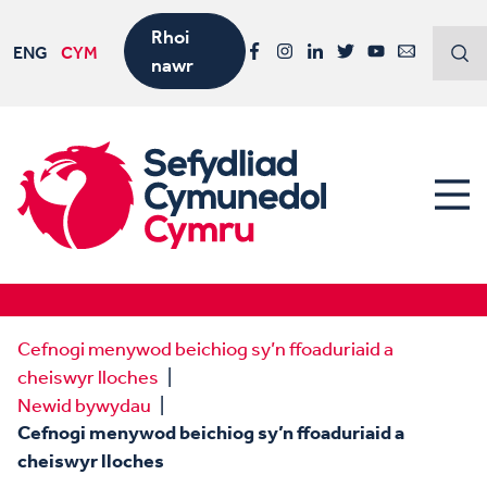
Rhoi
ENG
CYM
nawr
Facebook
Instagram
LinkedIn
Twitter
YouTube
Email
Cefnogi menywod beichiog sy’n ffoaduriaid a
cheiswyr lloches
Newid bywydau
Cefnogi menywod beichiog sy’n ffoaduriaid a
cheiswyr lloches