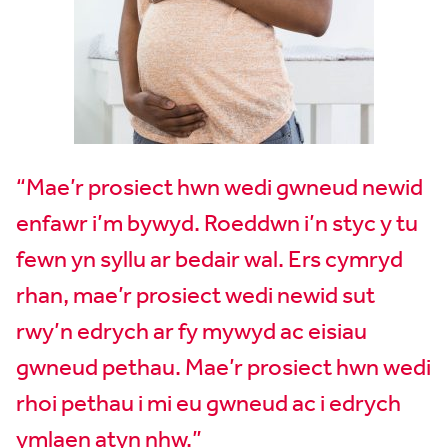
“Mae’r prosiect hwn wedi gwneud newid
enfawr i’m bywyd. Roeddwn i’n styc y tu
fewn yn syllu ar bedair wal. Ers cymryd
rhan, mae’r prosiect wedi newid sut
rwy’n edrych ar fy mywyd ac eisiau
gwneud pethau. Mae’r prosiect hwn wedi
rhoi pethau i mi eu gwneud ac i edrych
ymlaen atyn nhw.”