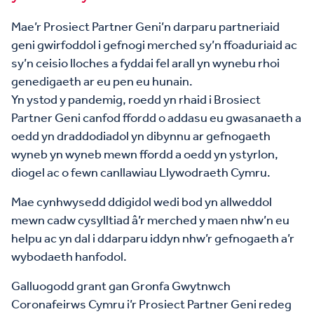
Mae’r Prosiect Partner Geni’n darparu partneriaid
geni gwirfoddol i gefnogi merched sy’n ffoaduriaid ac
sy’n ceisio lloches a fyddai fel arall yn wynebu rhoi
genedigaeth ar eu pen eu hunain.
Yn ystod y pandemig, roedd yn rhaid i Brosiect
Partner Geni canfod ffordd o addasu eu gwasanaeth a
oedd yn draddodiadol yn dibynnu ar gefnogaeth
wyneb yn wyneb mewn ffordd a oedd yn ystyrlon,
diogel ac o fewn canllawiau Llywodraeth Cymru.
Mae cynhwysedd ddigidol wedi bod yn allweddol
mewn cadw cysylltiad â’r merched y maen nhw’n eu
helpu ac yn dal i ddarparu iddyn nhw’r gefnogaeth a’r
wybodaeth hanfodol.
Galluogodd grant gan Gronfa Gwytnwch
Coronafeirws Cymru i’r Prosiect Partner Geni redeg