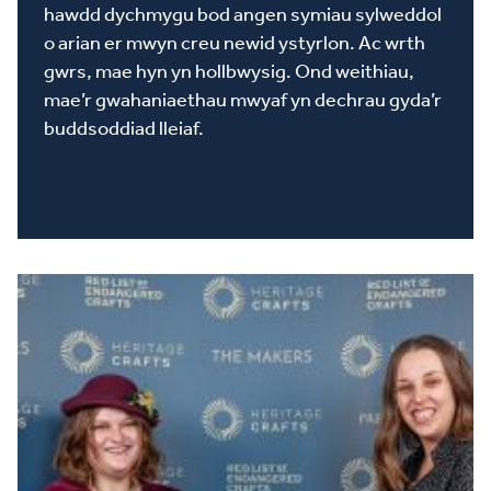
hawdd dychmygu bod angen symiau sylweddol
o arian er mwyn creu newid ystyrlon. Ac wrth
gwrs, mae hyn yn hollbwysig. Ond weithiau,
mae’r gwahaniaethau mwyaf yn dechrau gyda’r
buddsoddiad lleiaf.