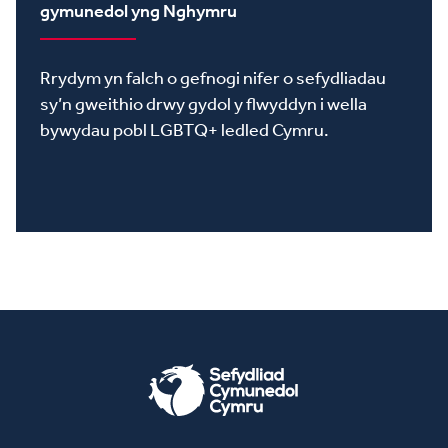
gymunedol yng Nghymru
Rrydym yn falch o gefnogi nifer o sefydliadau
sy’n gweithio drwy gydol y flwyddyn i wella
bywydau pobl LGBTQ+ ledled Cymru.