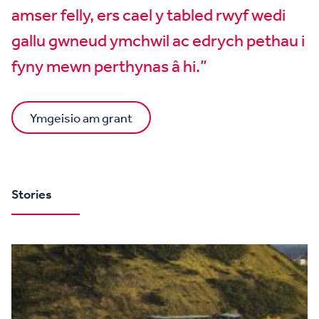
amser felly, ers cael y tabled rwyf wedi
gallu gwneud ymchwil ac edrych pethau i
fyny mewn perthynas â hi.”
Ymgeisio am grant
Stories