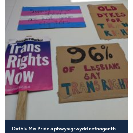
Dathlu Mis Pride a phwysigrwydd cefnogaeth