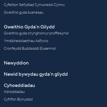
Cyfeillion Sefydliad Cymunedol Cymru
Gweithio gyda busnesau
Gweithio Gyda’n Gilydd
Gweithio gyda chynghorwyr proffesiynol
Ymddiriedolaethau Adfywio
Cronfeydd Buddsoddi Elusennol
Newyddion
Newid bywydau gyda’n gilydd
Cyhoeddiadau
Adroddiadau
Cyfrifon Blynyddol