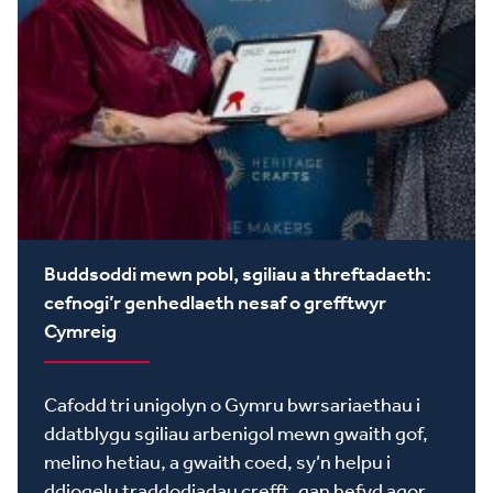
Buddsoddi mewn pobl, sgiliau a threftadaeth:
cefnogi’r genhedlaeth nesaf o grefftwyr
Cymreig
Cafodd tri unigolyn o Gymru bwrsariaethau i
ddatblygu sgiliau arbenigol mewn gwaith gof,
melino hetiau, a gwaith coed, sy’n helpu i
ddiogelu traddodiadau crefft, gan hefyd agor