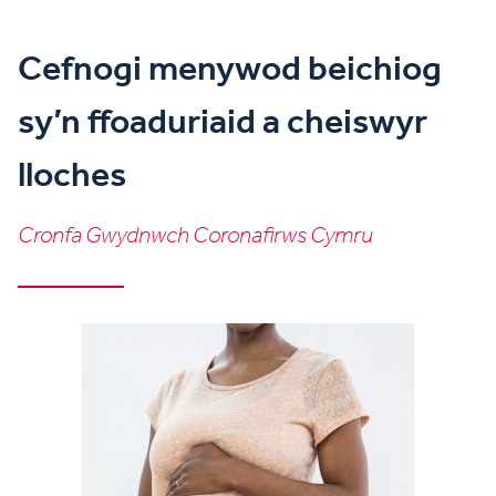
Cefnogi menywod beichiog
sy’n ffoaduriaid a cheiswyr
lloches
Cronfa Gwydnwch Coronafirws Cymru