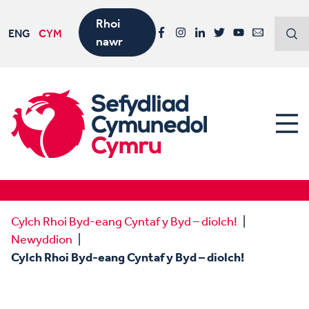
Rhoi
ENG
CYM
nawr
Facebook
Instagram
LinkedIn
Twitter
YouTube
Email
Cylch Rhoi Byd-eang Cyntaf y Byd – diolch!
Newyddion
Cylch Rhoi Byd-eang Cyntaf y Byd – diolch!