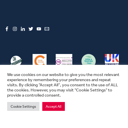
Facebook
Instagram
LinkedIn
Twitter
YouTube
Email
We use cookies on our website to give you the most relevant
experience by remembering your preferences and repeat
visits. By clicking “Accept All”, you consent to the use of ALL
the cookies. However, you may visit "Cookie Settings" to
© CFW 2026 ALL RIGHTS RESERVED
provide a controlled consent.
SEFYDLIAD CYMUNEDOL CYMRU YW ENW MASNACHU THE COMMUNITY
FOUNDATION IN WALES
Cookie Settings
Accept All
MAE SEFYDLIAD CYMUNEDOL CYMRU YN ELUSEN GOFRESTREDIG YN
LLOEGR A CHYMRU.
RHIF ELUSEN 1074655. RHIF SEFYDLIAD 03670680. RHIF TAW 311702747.