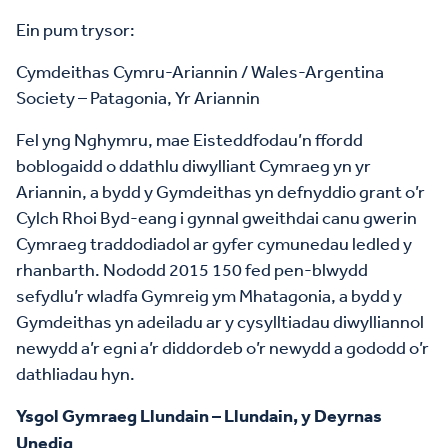
Ein pum trysor:
Cymdeithas Cymru-Ariannin / Wales-Argentina
Society – Patagonia, Yr Ariannin
Fel yng Nghymru, mae Eisteddfodau’n ffordd
boblogaidd o ddathlu diwylliant Cymraeg yn yr
Ariannin, a bydd y Gymdeithas yn defnyddio grant o’r
Cylch Rhoi Byd-eang i gynnal gweithdai canu gwerin
Cymraeg traddodiadol ar gyfer cymunedau ledled y
rhanbarth. Nododd 2015 150 fed pen-blwydd
sefydlu’r wladfa Gymreig ym Mhatagonia, a bydd y
Gymdeithas yn adeiladu ar y cysylltiadau diwylliannol
newydd a’r egni a’r diddordeb o’r newydd a gododd o’r
dathliadau hyn.
Ysgol Gymraeg Llundain – Llundain, y Deyrnas
Unedig