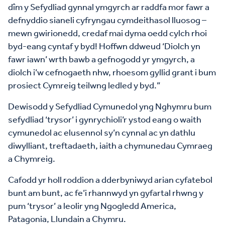
dîm y Sefydliad gynnal ymgyrch ar raddfa mor fawr a
defnyddio sianeli cyfryngau cymdeithasol lluosog –
mewn gwirionedd, credaf mai dyma oedd cylch rhoi
byd-eang cyntaf y byd! Hoffwn ddweud ‘Diolch yn
fawr iawn’ wrth bawb a gefnogodd yr ymgyrch, a
diolch i’w cefnogaeth nhw, rhoesom gyllid grant i bum
prosiect Cymreig teilwng ledled y byd.”
Dewisodd y Sefydliad Cymunedol yng Nghymru bum
sefydliad ‘trysor’ i gynrychioli’r ystod eang o waith
cymunedol ac elusennol sy’n cynnal ac yn dathlu
diwylliant, treftadaeth, iaith a chymunedau Cymraeg
a Chymreig.
Cafodd yr holl roddion a dderbyniwyd arian cyfatebol
bunt am bunt, ac fe’i rhannwyd yn gyfartal rhwng y
pum ‘trysor’ a leolir yng Ngogledd America,
Patagonia, Llundain a Chymru.