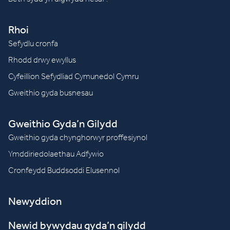
Rhoi
Sefydlu cronfa
Rhodd drwy ewyllus
Cyfeillion Sefydliad Cymunedol Cymru
Gweithio gyda busnesau
Gweithio Gyda’n Gilydd
Gweithio gyda chynghorwyr proffesiynol
Ymddiriedolaethau Adfywio
Cronfeydd Buddsoddi Elusennol
Newyddion
Newid bywydau gyda’n gilydd