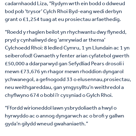
cadarnhaodd Liza, “Rydym wrth ein bodd o ddweud
bod pob ‘trysor’ Cylch Rhoi Byd-eang wedi derbyn
grant o £1,254 tuag at eu prosiectau arfaethedig.
“Roedd y rhaglen beilot yn rhychwantu dwy flynedd,
pryd y cynhaliwyd deg ‘amrywiad ar thema’
Cylchoedd Rhoi: 8 ledled Cymru, 1 yn Llundain ac 1 yn
seiberofod! Gwnaeth y fenter arian cyfatebol gwerth
£50,000 a ddarparwyd gan Sefydliad Pears drosoli i
mewn £73,676 yn rhagor mewn rhoddion dyngarol
ychwanegol, a gefnogodd 33 o elusennau,prosiectau,
neu weithgareddau, gan ymgysylltu’n weithredol a
chyflwyno 674 o bobl i’r cysyniad o Gylch Rhoi.
“Ffordd wirioneddol lawn ysbrydoliaeth a hwyl o
hyrwyddo ac o annog dyngarwch ac o brofi y gallwn
gyda’n gilydd wneud gwahaniaeth.”