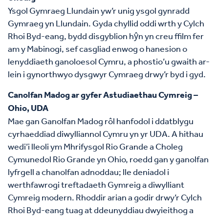
Ysgol Gymraeg Llundain yw’r unig ysgol gynradd
Gymraeg yn Llundain. Gyda chyllid oddi wrth y Cylch
Rhoi Byd-eang, bydd disgyblion hŷn yn creu ffilm fer
am y Mabinogi, sef casgliad enwog o hanesion o
lenyddiaeth ganoloesol Cymru, a phostio’u gwaith ar-
lein i gynorthwyo dysgwyr Cymraeg drwy’r byd i gyd.
Canolfan Madog ar gyfer Astudiaethau Cymreig –
Ohio, UDA
Mae gan Ganolfan Madog rôl hanfodol i ddatblygu
cyrhaeddiad diwylliannol Cymru yn yr UDA. A hithau
wedi’i lleoli ym Mhrifysgol Rio Grande a Choleg
Cymunedol Rio Grande yn Ohio, roedd gan y ganolfan
lyfrgell a chanolfan adnoddau; lle deniadol i
werthfawrogi treftadaeth Gymreig a diwylliant
Cymreig modern. Rhoddir arian a godir drwy’r Cylch
Rhoi Byd-eang tuag at ddeunyddiau dwyieithog a