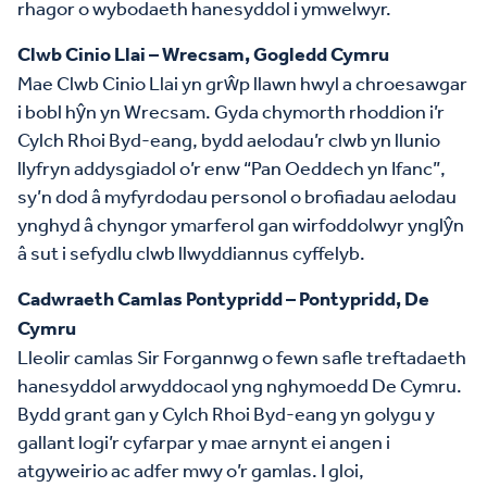
rhagor o wybodaeth hanesyddol i ymwelwyr.
Clwb Cinio Llai – Wrecsam, Gogledd Cymru
Mae Clwb Cinio Llai yn grŵp llawn hwyl a chroesawgar
i bobl hŷn yn Wrecsam. Gyda chymorth rhoddion i’r
Cylch Rhoi Byd-eang, bydd aelodau’r clwb yn llunio
llyfryn addysgiadol o’r enw “Pan Oeddech yn Ifanc”,
sy’n dod â myfyrdodau personol o brofiadau aelodau
ynghyd â chyngor ymarferol gan wirfoddolwyr ynglŷn
â sut i sefydlu clwb llwyddiannus cyffelyb.
Cadwraeth Camlas Pontypridd – Pontypridd, De
Cymru
Lleolir camlas Sir Forgannwg o fewn safle treftadaeth
hanesyddol arwyddocaol yng nghymoedd De Cymru.
Bydd grant gan y Cylch Rhoi Byd-eang yn golygu y
gallant logi’r cyfarpar y mae arnynt ei angen i
atgyweirio ac adfer mwy o’r gamlas. I gloi,