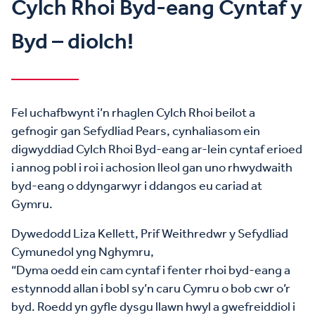
Cylch Rhoi Byd-eang Cyntaf y
Byd – diolch!
Fel uchafbwynt i’n rhaglen Cylch Rhoi beilot a
gefnogir gan Sefydliad Pears, cynhaliasom ein
digwyddiad Cylch Rhoi Byd-eang ar-lein cyntaf erioed
i annog pobl i roi i achosion lleol gan uno rhwydwaith
byd-eang o ddyngarwyr i ddangos eu cariad at
Gymru.
Dywedodd Liza Kellett, Prif Weithredwr y Sefydliad
Cymunedol yng Nghymru,
“Dyma oedd ein cam cyntaf i fenter rhoi byd-eang a
estynnodd allan i bobl sy’n caru Cymru o bob cwr o’r
byd. Roedd yn gyfle dysgu llawn hwyl a gwefreiddiol i