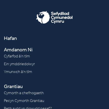
Hafan
Amdanom Ni
Cyfarfod â’n tîm
Ein ymddiriedolwyr
Ymunwch â’n tîm
Grantiau
Cymorth a chefnogaeth
Pecyn Cymorth Grantiau
Beth sydd yn digwydd nesaf?