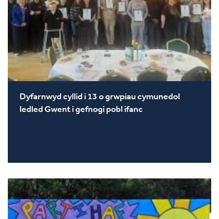
Dyfarnwyd cyllid i 13 o grwpiau cymunedol
ledled Gwent i gefnogi pobl ifanc