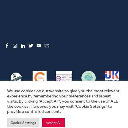
Facebook
Instagram
LinkedIn
Twitter
YouTube
Email
We use cookies on our website to give you the most relevant
experience by remembering your preferences and repeat
visits. By clicking “Accept All”, you consent to the use of ALL
the cookies. However, you may visit "Cookie Settings" to
© CFW 2026 ALL RIGHTS RESERVED
provide a controlled consent.
SEFYDLIAD CYMUNEDOL CYMRU YW ENW MASNACHU THE COMMUNITY
FOUNDATION IN WALES
Cookie Settings
Accept All
MAE SEFYDLIAD CYMUNEDOL CYMRU YN ELUSEN GOFRESTREDIG YN