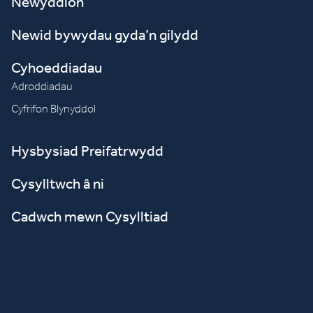
Newyddion
Newid bywydau gyda’n gilydd
Cyhoeddiadau
Adroddiadau
Cyfrifon Blynyddol
Hysbysiad Preifatrwydd
Cysylltwch â ni
Cadwch mewn Cysylltiad