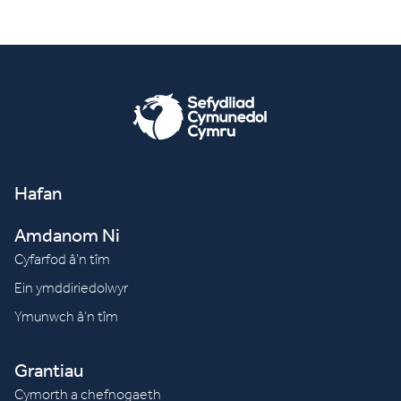
Hafan
Amdanom Ni
Cyfarfod â’n tîm
Ein ymddiriedolwyr
Ymunwch â’n tîm
Grantiau
Cymorth a chefnogaeth