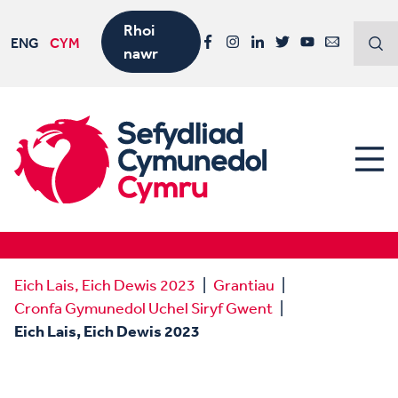
Rhoi
ENG
CYM
nawr
Facebook
Instagram
LinkedIn
Twitter
YouTube
Email
Eich Lais, Eich Dewis 2023
Grantiau
Cronfa Gymunedol Uchel Siryf Gwent
Eich Lais, Eich Dewis 2023